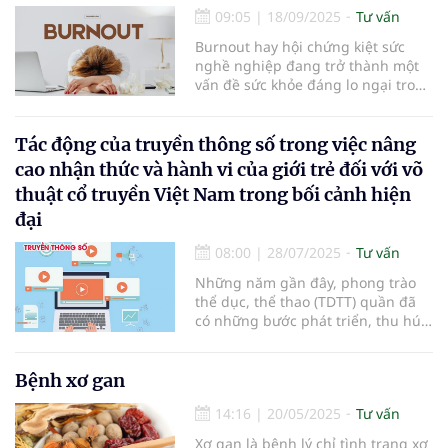
09:05
|
18/09/2025
Tư vấn
Burnout hay hội chứng kiệt sức
nghề nghiệp đang trở thành một
vấn đề sức khỏe đáng lo ngại trong
xã hội hiện đại.
Tác động của truyền thông số trong việc nâng
cao nhận thức và hành vi của giới trẻ đối với võ
thuật cổ truyền Việt Nam trong bối cảnh hiện
đại
08:00
|
28/07/2025
Tư vấn
Những năm gần đây, phong trào
thể dục, thể thao (TDTT) quần đã
có những bước phát triển, thu hút
nhiều đối tượng tham gia ở nhiều
bộ môn khác nhau. Trong đó, các
môn Võ thuật cổ truyền đã dần trở
Bệnh xơ gan
thành môn thể thao được nhiều
14:16
|
20/05/2025
Tư vấn
người yêu thích, tham gia tập
luyện. Qua đó, không chỉ giúp
Xơ gan là bệnh lý chỉ tình trạng xơ