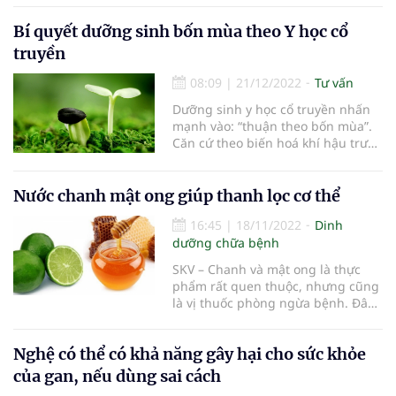
thể, gây ra nhiều tác hại.
Bí quyết dưỡng sinh bốn mùa theo Y học cổ
truyền
08:09
|
21/12/2022
Tư vấn
Dưỡng sinh y học cổ truyền nhấn
mạnh vào: “thuận theo bốn mùa”.
Căn cứ theo biến hoá khí hậu trước
mắt mà điều hoà thân tâm, khiến
cho nhân thể đạt đến âm dương
cân bằng, sức khỏe dẻo dai.
Nước chanh mật ong giúp thanh lọc cơ thể
16:45
|
18/11/2022
Dinh
dưỡng chữa bệnh
SKV – Chanh và mật ong là thực
phẩm rất quen thuộc, nhưng cũng
là vị thuốc phòng ngừa bệnh. Đây
là ‘bộ đôi’ rất tốt cho sức khỏe,
trong đó có công dụng thanh lọc
Nghệ có thể có khả năng gây hại cho sức khỏe
cơ thể.
của gan, nếu dùng sai cách