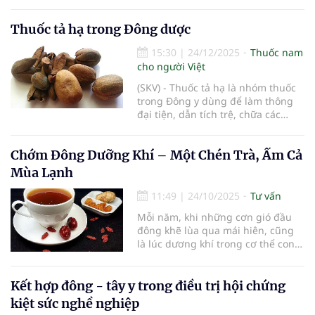
xuất đàm ra khỏi đường hô hấp, từ
lý bình thường của cơ thể.
đó giúp giảm ho, thông khí phế và
Thuốc tả hạ trong Đông dược
cải thiện các triệu chứng bệnh lý
đường hô hấp.
15:30
|
24/12/2025
Thuốc nam
cho người Việt
(SKV) - Thuốc tả hạ là nhóm thuốc
trong Đông y dùng để làm thông
đại tiện, dẫn tích trệ, chữa các
chứng táo bón, tả hỏa, giải độc,
chữa ứ huyết, bế kinh và các cơn
Chớm Đông Dưỡng Khí – Một Chén Trà, Ấm Cả
đau bụng do giun.
Mùa Lạnh
11:49
|
24/10/2025
Tư vấn
Mỗi năm, khi những cơn gió đầu
đông khẽ lùa qua mái hiên, cũng
là lúc dương khí trong cơ thể con
người bắt đầu co lại, nhường chỗ
cho sự tĩnh lặng của âm khí. Trời
lạnh dần lên, phổi và thận – hai
Kết hợp đông - tây y trong điều trị hội chứng
tạng gánh chịu trực tiếp hơi lạnh
kiệt sức nghề nghiệp
của tiết trời – trở thàn