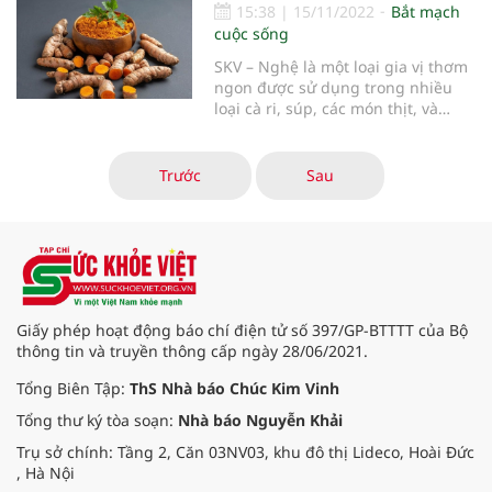
15:38
|
15/11/2022
Bắt mạch
cuộc sống
SKV – Nghệ là một loại gia vị thơm
ngon được sử dụng trong nhiều
loại cà ri, súp, các món thịt, và
thậm chí cả món cà phê sữa vàng
thời thượng.
Trước
Sau
Giấy phép hoạt động báo chí điện tử số 397/GP-BTTTT của Bộ
thông tin và truyền thông cấp ngày 28/06/2021.
Tổng Biên Tập:
ThS Nhà báo Chúc Kim Vinh
Tổng thư ký tòa soạn:
Nhà báo Nguyễn Khải
Trụ sở chính: Tầng 2, Căn 03NV03, khu đô thị Lideco, Hoài Đức
, Hà Nội