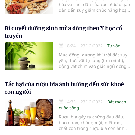
người dân tăng cường bảo vệ và
hóa và chết dần của các tế bào gan
nâng cao sức khỏe mà còn góp
dẫn đến suy giảm chức năng hoạt
phần hưởng ứng cuộc vận động
động của cơ quan này. Bệnh xơ
“Toàn dân rèn luyện thân thể theo
gan trong Đông y được xếp vào
gương Bác Hồ vĩ đại.
nhóm các chứng hoàng đản, tích
Bí quyết dưỡng sinh mùa đông theo Y học cổ
tụ hay hiếp thống. Căn bệnh này
truyền
được chia làm nhiều thể với đặc
điểm và phương pháp điều trị khác
18:24
|
23/12/2022
Tư vấn
nhau.
Mùa đông, dương khí trời đất suy
yếu, thực vật tự tàng (thu mình),
động vật chìm vào giấc ngủ đông.
Cơ thể người cần dưỡng sinh
đúng, bổ sung dinh dưỡng, tăng
cường thể lực… để tránh tổn
Tác hại của rượu bia ảnh hưởng đến sức khoẻ
thương, giúp cơ thể tương thích
con người
với tự nhiên. Dưới đây là những bí
quyết dưỡng sinh vào mùa đông
14:35
|
23/12/2022
Bắt mạch
giúp nhân thể đạt đến âm dương
cuộc sống
cân bằng, sức khỏe dẻo dai.
Rượu bia gây ra chứng đau đầu,
buồn nôn, chóng mặt, mệt mỏi,
chất cồn trong rượu bia còn ảnh
hưởng đến nhiều cơ quan trong cơ