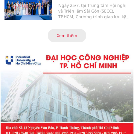
Ngày 25/7, tại Trung tâm Hội nghị
và Triển lãm Sài Gòn (SECC),
TP.HCM, Chương trình giao lưu kỹ
năng nghề chăm sóc sắc đẹp –
Master Beauty Awards 2026 đã
diễn ra với các hoạt động giao lưu
Xem thêm
chuyên môn, trình diễn, đánh giá
tay nghề và trao giải cho những thí
sinh có phần thể hiện nổi bật.