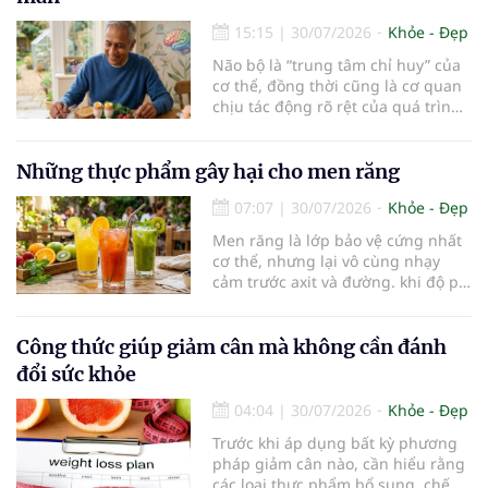
không nhỏ…
15:15
|
30/07/2026
Khỏe - Đẹp
Não bộ là “trung tâm chỉ huy” của
cơ thể, đồng thời cũng là cơ quan
chịu tác động rõ rệt của quá trình
lão hóa. Một chế độ dinh dưỡng
khoa học, kết hợp lối sống lành
mạnh, có thể góp phần bảo vệ tế
Những thực phẩm gây hại cho men răng
bào thần kinh, duy trì trí nhớ và
07:07
|
30/07/2026
Khỏe - Đẹp
giúp NCT sống minh mẫn, tự chủ
lâu hơn.
Men răng là lớp bảo vệ cứng nhất
cơ thể, nhưng lại vô cùng nhạy
cảm trước axit và đường. khi độ pH
trong miệng giảm xuống dưới 5,5,
men răng sẽ bắt đầu mềm đi, mở
đường cho vi khuẩn tấn công và
Công thức giúp giảm cân mà không cần đánh
dẫn đến mòn men răng, sâu răng.
đổi sức khỏe
Dưới đây là những thực phẩm gây
hại cho men răng.
04:04
|
30/07/2026
Khỏe - Đẹp
Trước khi áp dụng bất kỳ phương
pháp giảm cân nào, cần hiểu rằng
các loại thực phẩm bổ sung, chế