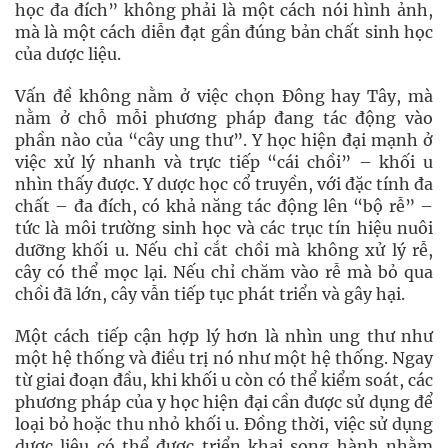
học đa đích” không phải là một cách nói hình ảnh,
mà là một cách diễn đạt gần đúng bản chất sinh học
của dược liệu.
Vấn đề không nằm ở việc chọn Đông hay Tây, mà
nằm ở chỗ mỗi phương pháp đang tác động vào
phần nào của “cây ung thư”. Y học hiện đại mạnh ở
việc xử lý nhanh và trực tiếp “cái chồi” – khối u
nhìn thấy được. Y dược học cổ truyền, với đặc tính đa
chất – đa đích, có khả năng tác động lên “bộ rễ” –
tức là môi trường sinh học và các trục tín hiệu nuôi
dưỡng khối u. Nếu chỉ cắt chồi mà không xử lý rễ,
cây có thể mọc lại. Nếu chỉ chăm vào rễ mà bỏ qua
chồi đã lớn, cây vẫn tiếp tục phát triển và gây hại.
Một cách tiếp cận hợp lý hơn là nhìn ung thư như
một hệ thống và điều trị nó như một hệ thống. Ngay
từ giai đoạn đầu, khi khối u còn có thể kiểm soát, các
phương pháp của y học hiện đại cần được sử dụng để
loại bỏ hoặc thu nhỏ khối u. Đồng thời, việc sử dụng
dược liệu có thể được triển khai song hành nhằm