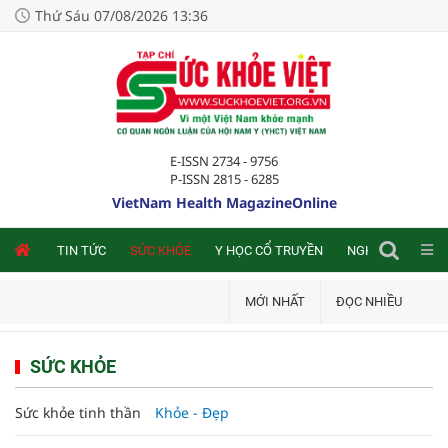
Thứ Sáu 07/08/2026 13:36
E-ISSN 2734 - 9756
P-ISSN 2815 - 6285
VietNam Health MagazineOnline
NLINE
TIN TỨC
SỨC KHỎE
Y HỌC CỔ TRUYỀN
NGHIÊN CỨU TRA
MỚI NHẤT
ĐỌC NHIỀU
SỨC KHỎE
Sức khỏe tinh thần
Khỏe - Đẹp