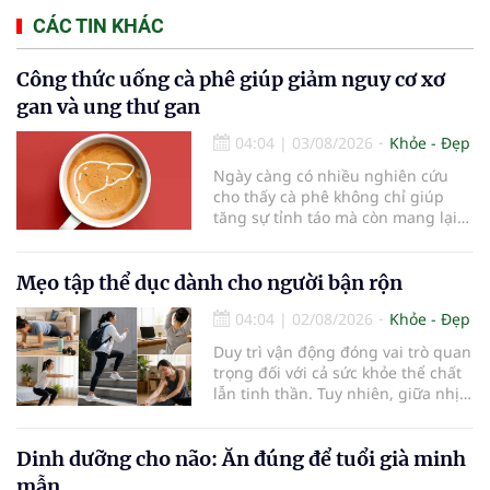
CÁC TIN KHÁC
Công thức uống cà phê giúp giảm nguy cơ xơ
gan và ung thư gan
04:04
|
03/08/2026
Khỏe - Đẹp
Ngày càng có nhiều nghiên cứu
cho thấy cà phê không chỉ giúp
tăng sự tỉnh táo mà còn mang lại
lợi ích cho nhiều cơ quan trong cơ
thể, đặc biệt là gan. Đây là cơ quan
đóng vai trò lọc độc tố, chuyển hóa
Mẹo tập thể dục dành cho người bận rộn
thuốc và dự trữ nhiều vitamin,
04:04
|
02/08/2026
Khỏe - Đẹp
khoáng chất thiết yếu nhưng cũng
rất dễ bị tổn thương…
Duy trì vận động đóng vai trò quan
trọng đối với cả sức khỏe thể chất
lẫn tinh thần. Tuy nhiên, giữa nhịp
sống bận rộn và nhiều trách nhiệm
cần cân bằng, việc dành thời gian
cho các hoạt động tập luyện
Dinh dưỡng cho não: Ăn đúng để tuổi già minh
thường trở thành một thách thức
mẫn