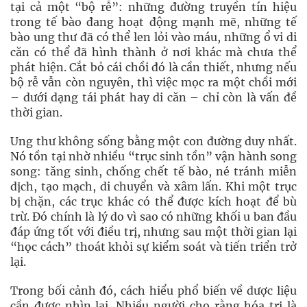
tại cả một “bộ rễ”: những đường truyền tín hiệu
trong tế bào đang hoạt động mạnh mẽ, những tế
bào ung thư đã có thể len lỏi vào máu, những ổ vi di
căn có thể đã hình thành ở nơi khác mà chưa thể
phát hiện. Cắt bỏ cái chồi đó là cần thiết, nhưng nếu
bộ rễ vẫn còn nguyên, thì việc mọc ra một chồi mới
– dưới dạng tái phát hay di căn – chỉ còn là vấn đề
thời gian.
Ung thư không sống bằng một con đường duy nhất.
Nó tồn tại nhờ nhiều “trục sinh tồn” vận hành song
song: tăng sinh, chống chết tế bào, né tránh miễn
dịch, tạo mạch, di chuyển và xâm lấn. Khi một trục
bị chặn, các trục khác có thể được kích hoạt để bù
trừ. Đó chính là lý do vì sao có những khối u ban đầu
đáp ứng tốt với điều trị, nhưng sau một thời gian lại
“học cách” thoát khỏi sự kiểm soát và tiến triển trở
lại.
Trong bối cảnh đó, cách hiểu phổ biến về dược liệu
cần được nhìn lại. Nhiều người cho rằng hóa trị là