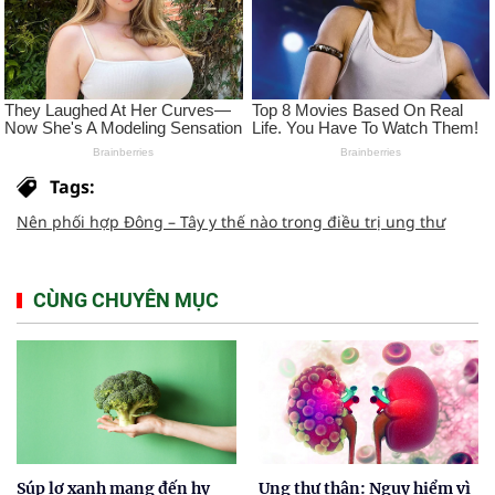
Tags:
Nên phối hợp Đông – Tây y thế nào trong điều trị ung thư
CÙNG CHUYÊN MỤC
Súp lơ xanh mang đến hy
Ung thư thận: Nguy hiểm vì