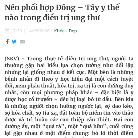
Nên phối hợp Đông – Tây y thế
nào trong điều trị ung thư
17:20
|
14/05/2026
Khỏe - Đẹp
(SKV) - Trong thực tế điều trị ung thư, người ta
thường gặp hai kiểu lựa chọn tưởng như đối lập
nhưng lại giống nhau ở kết cục. Một bên là những
bệnh nhân đi theo y học hiện đại một cách tuyệt
đối, xem phẫu thuật, hóa trị, xạ trị là con đường duy
nhất, còn mọi phương pháp khác – đặc biệt là y
dược học cổ truyền – đều bị loại bỏ từ đầu. Bên kia
là những người chọn hướng ngược lại, sợ dao kéo,
sợ hóa chất, sợ tia xạ, đặt toàn bộ niềm tin vào thảo
dược và trì hoãn các can thiệp cần thiết. Hai con
đường ấy, một “quá tả”, một “quá hữu”, cuối cùng
lại gặp nhau ở một điểm chung: bỏ lỡ thời điểm