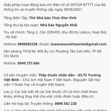
Giấy phép hoạt động báo chí điện tử số 397/GP-BTTTT của Bộ
thông tin và truyền thông cấp ngày 28/06/2021.
Tổng Biên Tập:
ThS Nhà báo Chúc Kim Vinh
Tổng thư ký tòa soạn:
Nhà báo Nguyễn Khải
Trụ sở chính: Tầng 2, Căn 03NV03, khu đô thị Lideco, Hoài Đức
, Hà Nội
Hotline:
0898582228
. Email:
toasoansuckhoeviet@gmail.com
Văn phòng TP.HCM: 909 Âu cơ, Phường Tân Sơn Nhì, TP Hồ
Chí Minh
Hotline:
0949.737.666
Cố vấn chuyên môn:
Thầy thuốc nhân dân - GS.TS Trương
Việt Bình
– Chủ tịch Hội Nam Y Việt Nam. (Nguyên GĐ Học
viện Y Dược học cổ truyền Việt Nam).
Lưu ý: Các bài viết về các bài thuốc chỉ có tính chất tham
khảo, không thay thế cho việc chẩn đoán hoặc điều trị.
Liên hệ hợp tác Truyền thông:
0898 582 228
Lưu ý: Tạp chí không tiếp nhận hỗ trợ bằng tiền mặt và không