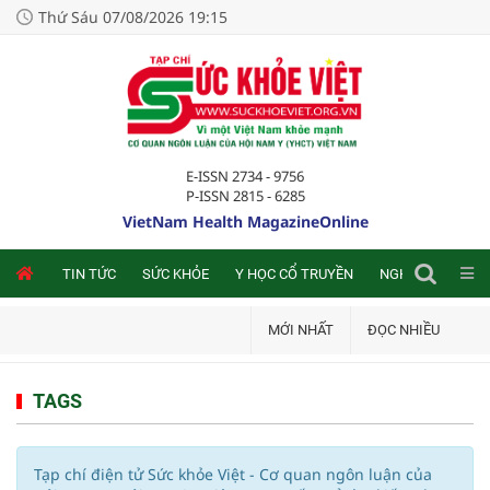
Thứ Sáu 07/08/2026 19:15
E-ISSN 2734 - 9756
P-ISSN 2815 - 6285
VietNam Health MagazineOnline
NLINE
TIN TỨC
SỨC KHỎE
Y HỌC CỔ TRUYỀN
NGHIÊN CỨU TRA
MỚI NHẤT
ĐỌC NHIỀU
TAGS
Tạp chí điện tử Sức khỏe Việt - Cơ quan ngôn luận của