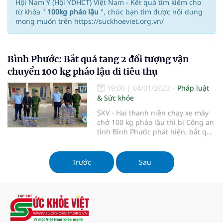
Hội Nam Y (Hội YDHCT) Việt Nam - Kết quả tìm kiếm cho
từ khóa "
100kg pháo lậu
", chúc bạn tìm được nội dung
mong muốn trên https://suckhoeviet.org.vn/
Bình Phước: Bắt quả tang 2 đối tượng vận
chuyển 100 kg pháo lậu đi tiêu thụ
19:06
|
04/01/2023
Pháp luật
& Sức khỏe
SKV - Hai thanh niên chạy xe máy
chở 100 kg pháo lậu thì bị Công an
tỉnh Bình Phước phát hiện, bắt quả
tang.
Trước
Sau