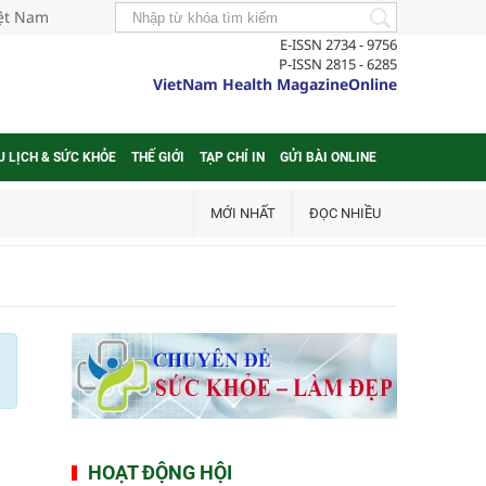
iệt Nam
E-ISSN 2734 - 9756
P-ISSN 2815 - 6285
VietNam Health MagazineOnline
U LỊCH & SỨC KHỎE
THẾ GIỚI
TẠP CHÍ IN
GỬI BÀI ONLINE
MỚI NHẤT
ĐỌC NHIỀU
HOẠT ĐỘNG HỘI