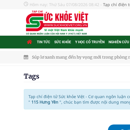
Hôm nay:
Thứ Sáu 07/08/2026 08:42
-
Tạp chí điện 
TIN TỨC
SỨC KHỎE
Y HỌC CỔ TRUYỀN
NGHIÊN CỨU
Súp lơ xanh mang đến hy vọng mới trong phòng 
Tác Dụng Chống Kết Tập Tiểu Cầu Và Chống Đông
Tags
Quan Bằng Chứng Dược Lý Và Cơ Chế Phân Tử
Xây dựng bản đồ mạng lưới cấp cứu ngoại viện t
Tạp chí điện tử Sức khỏe Việt - Cơ quan ngôn luận 
"
115 Hưng Yên
", chúc bạn tìm được nội dung mong
"Nền kinh tế bạc" có thể trở thành động lực tăn
Quảng Trị: Phát huy vai trò của chính quyền địa 