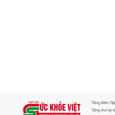
Tổng Biên Tậ
Tổng thư ký t