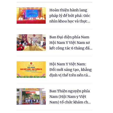
Hoàn thiện hành lang
pháp lý để bứt phá: Góc
nhìn khoa học và thực
tiễn tại Tọa đàm " Đề
xuất một số nội dung
Ban Đại diện phía Nam
cho Luật Y dược cổ
Hội Nam Y Việt Nam sơ
truyền Việt Nam"
kết công tác 6 tháng đầu
năm 2026
Hội Nam Y Việt Nam:
Đổi mới sáng tạo, khẳng
định vị thế trên nền tảng
y học cổ truyền và khoa
học hiện đại
Ban Thiện nguyện phía
Nam (Hội Nam y Việt
Nam) tổ chức khám chữa
bệnh y học cổ truyền và