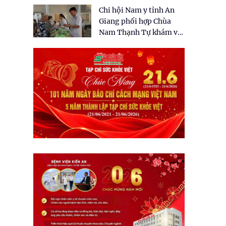
tặng quà cho 150 người
Chi hội Nam y tỉnh An
dân tại xã Tân Tập
Giang phối hợp Chùa
Nam Thạnh Tự khám và
cấp thuốc miễn phí cho
nhân dân