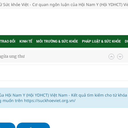
tử Sức khỏe Việt - Cơ quan ngôn luận của Hội Nam Y (Hội YDHCT) V
 TRAO ĐỔI
KINH TẾ
MÔI TRƯỜNG & SỨC KHỎE
PHÁP LUẬT & SỨC KHỎE
D
ngừa ung thư
 Máu Của Các Loài Nhân Sâm (Panax Spp.): Tổng
oàn quốc
của Hội Nam Y (Hội YDHCT) Việt Nam - Kết quả tìm kiếm cho từ khóa
 muốn trên https://suckhoeviet.org.vn/
g trưởng mới của Việt Nam
phương hai cấp trong quản lý hoạt động nha khoa,