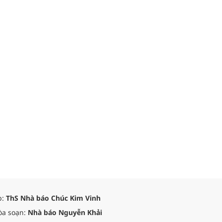
p:
ThS Nhà báo Chúc Kim Vinh
òa soạn:
Nhà báo Nguyễn Khải