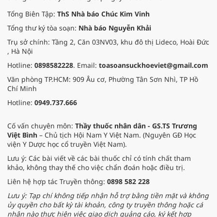
Tổng Biên Tập:
ThS Nhà báo Chúc Kim Vinh
Tổng thư ký tòa soạn:
Nhà báo Nguyễn Khải
Trụ sở chính: Tầng 2, Căn 03NV03, khu đô thị Lideco, Hoài Đức
, Hà Nội
Hotline:
0898582228
. Email:
toasoansuckhoeviet@gmail.com
Văn phòng TP.HCM: 909 Âu cơ, Phường Tân Sơn Nhì, TP Hồ
Chí Minh
Hotline:
0949.737.666
Cố vấn chuyên môn:
Thầy thuốc nhân dân - GS.TS Trương
Việt Bình
– Chủ tịch Hội Nam Y Việt Nam. (Nguyên GĐ Học
viện Y Dược học cổ truyền Việt Nam).
Lưu ý: Các bài viết về các bài thuốc chỉ có tính chất tham
khảo, không thay thế cho việc chẩn đoán hoặc điều trị.
Liên hệ hợp tác Truyền thông:
0898 582 228
Lưu ý: Tạp chí không tiếp nhận hỗ trợ bằng tiền mặt và không
ủy quyền cho bất kỳ tài khoản, công ty truyền thông hoặc cá
nhân nào thực hiện việc giao dịch quảng cáo, ký kết hợp