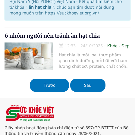
Hội Nam Y (Hội YDHCT) Việt Nam - Kết quả tìm kiếm cho
từ khóa "
ăn hạt chia
", chúc bạn tìm được nội dung
mong muốn trên https://suckhoeviet.org.vn/
6 nhóm người nên tránh ăn hạt chia
12:33
|
24/10/2025
Khỏe - Đẹp
Hạt chia là một loại thực phẩm
giàu dinh dưỡng, nổi bật với hàm
lượng chất xơ, protein, chất chống
oxy hóa, axit béo omega-3 và các
khoáng chất thiết yếu. Nhờ những
giá trị dinh dưỡng này, hạt chia
Trước
Sau
mang lại nhiều lợi ích cho sức khỏe
như hỗ trợ kiểm soát cân nặng, cải
thiện sức khỏe tim mạch và tăng
cường hệ tiêu hóa.
Giấy phép hoạt động báo chí điện tử số 397/GP-BTTTT của Bộ
thông tin và truyền thông cấp ngày 28/06/2021.