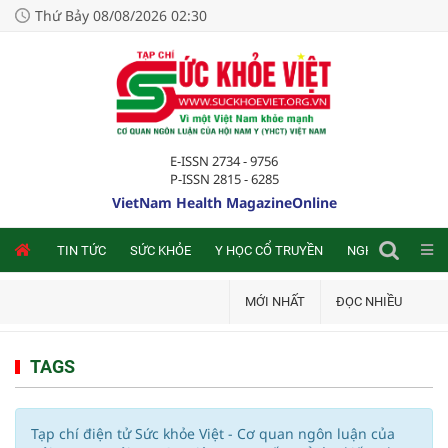
Thứ Bảy 08/08/2026 02:30
E-ISSN 2734 - 9756
P-ISSN 2815 - 6285
VietNam Health MagazineOnline
NLINE
TIN TỨC
SỨC KHỎE
Y HỌC CỔ TRUYỀN
NGHIÊN CỨU TRA
MỚI NHẤT
ĐỌC NHIỀU
TAGS
Tạp chí điện tử Sức khỏe Việt - Cơ quan ngôn luận của