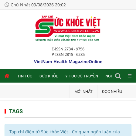
Chủ Nhật 09/08/2026 20:02
E-ISSN 2734 - 9756
P-ISSN 2815 - 6285
VietNam Health MagazineOnline
NLINE
TIN TỨC
SỨC KHỎE
Y HỌC CỔ TRUYỀN
NGHIÊN CỨU TRA
MỚI NHẤT
ĐỌC NHIỀU
TAGS
Tạp chí điện tử Sức khỏe Việt - Cơ quan ngôn luận của