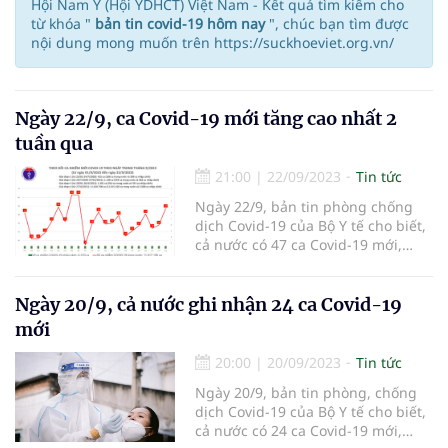
Hội Nam Y (Hội YDHCT) Việt Nam - Kết quả tìm kiếm cho
từ khóa "
bản tin covid-19 hôm nay
", chúc bạn tìm được
nội dung mong muốn trên https://suckhoeviet.org.vn/
Ngày 22/9, ca Covid-19 mới tăng cao nhất 2
tuần qua
21:00
|
22/09/2023
Tin tức
Ngày 22/9, bản tin phòng chống
dịch Covid-19 của Bộ Y tế cho biết,
cả nước có 47 ca Covid-19 mới,
tăng cao nhất trong 2 tuần qua.
Ngày 20/9, cả nước ghi nhận 24 ca Covid-19
mới
20:00
|
20/09/2023
Tin tức
Ngày 20/9, bản tin phòng, chống
dịch Covid-19 của Bộ Y tế cho biết,
cả nước có 24 ca Covid-19 mới,