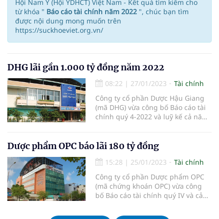
Hội Nam Y (Hội YDHCT) Việt Nam - Kết quả tìm kiếm cho
từ khóa "
Báo cáo tài chính năm 2022
", chúc bạn tìm
được nội dung mong muốn trên
https://suckhoeviet.org.vn/
DHG lãi gần 1.000 tỷ đồng năm 2022
08:22
|
27/01/2023
Tài chính
Công ty cổ phần Dược Hậu Giang
(mã DHG) vừa công bố Báo cáo tài
chính quý 4-2022 và luỹ kế cả năm
2022. Theo đó, quý IV-2022 lợi
nhuận sau thuế của DHG đạt 236
tỷ đồng, tăng 39% so với cùng kỳ
Dược phẩm OPC báo lãi 180 tỷ đồng
năm 2021; cả năm 2022 lợi nhuận
15:28
|
25/01/2023
Tài chính
sau thuế của doanh nghiệp đạt
Công ty cổ phần Dược phẩm OPC
(mã chứng khoán OPC) vừa công
bố Báo cáo tài chính quý IV và cả
năm 2022 với kết quả lợi nhuận
đạt gần 180 tỷ đồng, tăng trưởng