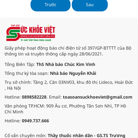
13% so với cùng kỳ và vượt mức kế
Trước
Sau
hoạch năm 3%.
Giấy phép hoạt động báo chí điện tử số 397/GP-BTTTT của Bộ
thông tin và truyền thông cấp ngày 28/06/2021.
Tổng Biên Tập:
ThS Nhà báo Chúc Kim Vinh
Tổng thư ký tòa soạn:
Nhà báo Nguyễn Khải
Trụ sở chính: Tầng 2, Căn 03NV03, khu đô thị Lideco, Hoài Đức
, Hà Nội
Hotline:
0898582228
. Email:
toasoansuckhoeviet@gmail.com
Văn phòng TP.HCM: 909 Âu cơ, Phường Tân Sơn Nhì, TP Hồ
Chí Minh
Hotline:
0949.737.666
Cố vấn chuyên môn:
Thầy thuốc nhân dân - GS.TS Trương