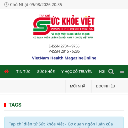
Chủ Nhật 09/08/2026 20:35
E-ISSN 2734 - 9756
P-ISSN 2815 - 6285
VietNam Health MagazineOnline
NLINE
TIN TỨC
SỨC KHỎE
Y HỌC CỔ TRUYỀN
NGHIÊN CỨU TRA
MỚI NHẤT
ĐỌC NHIỀU
TAGS
Tạp chí điện tử Sức khỏe Việt - Cơ quan ngôn luận của