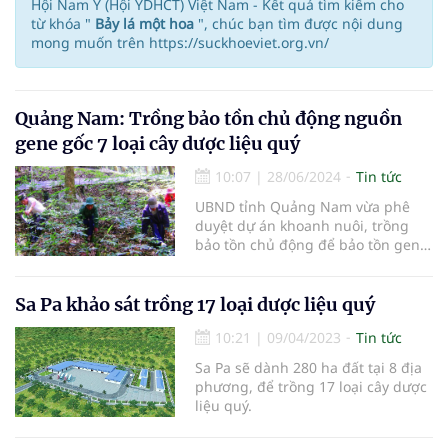
Hội Nam Y (Hội YDHCT) Việt Nam - Kết quả tìm kiếm cho
từ khóa "
Bảy lá một hoa
", chúc bạn tìm được nội dung
mong muốn trên https://suckhoeviet.org.vn/
Quảng Nam: Trồng bảo tồn chủ động nguồn
gene gốc 7 loại cây dược liệu quý
10:07
|
28/06/2024
Tin tức
UBND tỉnh Quảng Nam vừa phê
duyệt dự án khoanh nuôi, trồng
bảo tồn chủ động để bảo tồn gene
và cung cấp vật liệu nhân giống
các cây dược liệu khác tại huyện
Nam Trà My.
Sa Pa khảo sát trồng 17 loại dược liệu quý
10:21
|
09/04/2023
Tin tức
Sa Pa sẽ dành 280 ha đất tại 8 địa
phương, để trồng 17 loại cây dược
liệu quý.