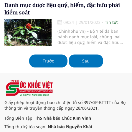
Danh mục dược liệu quý, hiếm, đặc hữu phải
kiểm soát
09:24
|
29/01/2023
Tin tức
(Chinhphu.vn) – Bộ Y tế đã ban
hành danh mục loài, chủng loại
dược liệu quý, hiếm và đặc hữu
phải kiểm soát gồm 23 loài, chủng
loại.
Trước
Sau
Giấy phép hoạt động báo chí điện tử số 397/GP-BTTTT của Bộ
thông tin và truyền thông cấp ngày 28/06/2021.
Tổng Biên Tập:
ThS Nhà báo Chúc Kim Vinh
Tổng thư ký tòa soạn:
Nhà báo Nguyễn Khải