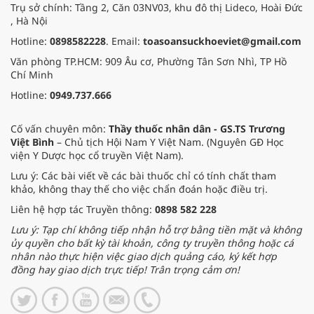
Trụ sở chính: Tầng 2, Căn 03NV03, khu đô thị Lideco, Hoài Đức
, Hà Nội
Hotline:
0898582228
. Email:
toasoansuckhoeviet@gmail.com
Văn phòng TP.HCM: 909 Âu cơ, Phường Tân Sơn Nhì, TP Hồ
Chí Minh
Hotline:
0949.737.666
Cố vấn chuyên môn:
Thầy thuốc nhân dân - GS.TS Trương
Việt Bình
– Chủ tịch Hội Nam Y Việt Nam. (Nguyên GĐ Học
viện Y Dược học cổ truyền Việt Nam).
Lưu ý: Các bài viết về các bài thuốc chỉ có tính chất tham
khảo, không thay thế cho việc chẩn đoán hoặc điều trị.
Liên hệ hợp tác Truyền thông:
0898 582 228
Lưu ý: Tạp chí không tiếp nhận hỗ trợ bằng tiền mặt và không
ủy quyền cho bất kỳ tài khoản, công ty truyền thông hoặc cá
nhân nào thực hiện việc giao dịch quảng cáo, ký kết hợp
đồng hay giao dịch trực tiếp! Trân trọng cảm ơn!