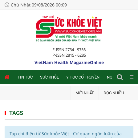
Chủ Nhật 09/08/2026 00:09
E-ISSN 2734 - 9756
P-ISSN 2815 - 6285
VietNam Health MagazineOnline
NLINE
TIN TỨC
SỨC KHỎE
Y HỌC CỔ TRUYỀN
NGHIÊN CỨU TRA
MỚI NHẤT
ĐỌC NHIỀU
TAGS
Tạp chí điện tử Sức khỏe Việt - Cơ quan ngôn luận của