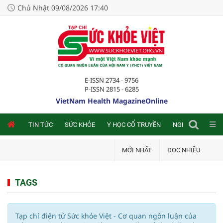
Chủ Nhật 09/08/2026 17:40
E-ISSN 2734 - 9756
P-ISSN 2815 - 6285
VietNam Health MagazineOnline
NLINE
TIN TỨC
SỨC KHỎE
Y HỌC CỔ TRUYỀN
NGHIÊN CỨU TRA
MỚI NHẤT
ĐỌC NHIỀU
TAGS
Tạp chí điện tử Sức khỏe Việt - Cơ quan ngôn luận của