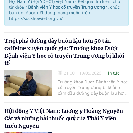
Hội Nam Y (Hội YDHCT) Việt Nam - Kết quả tìm kiếm cho
từ khóa "
Bệnh viện Y học cổ truyền Trung ương
", chúc
bạn tìm được nội dung mong muốn trên
https://suckhoeviet.org.vn/
Triệt phá đường dây buôn lậu hơn 50 tấn
caffeine xuyên quốc gia: Trưởng khoa Dược
Bệnh viện Y học cổ truyền Trung ương bị khởi
tố
21:00
|
19/05/2026
Tin tức
Trưởng khoa Dược Bệnh viện Y học
cổ truyền Trung ương bị khởi tố
cầm đầu đường dây buộn lậu hơn
50 tấn caffeine xuyên quốc giá.
Hội đông Y Việt Nam: Lương y Hoàng Nguyên
Cát và những bài thuốc quý của Thái Y viện
triều Nguyễn