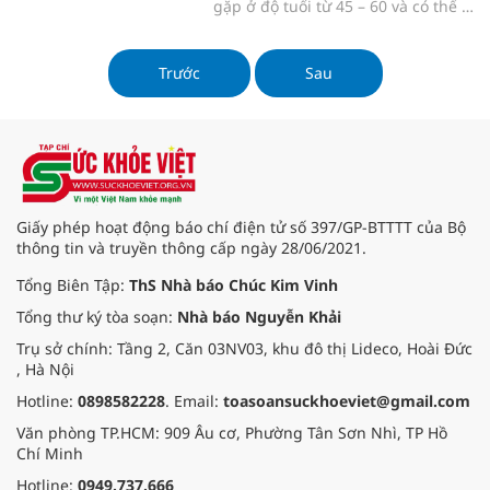
gặp ở độ tuổi từ 45 – 60 và có thể ở
người ít tuổi hơn. Căn bệnh này
nếu không được kiểm soát hiệu
quả có thể gây ra nhiều biến
Trước
Sau
chứng nguy hiểm cho cơ thể, thậm
chí có thể dẫn đến bệnh ung thư
trực tràng.
Giấy phép hoạt động báo chí điện tử số 397/GP-BTTTT của Bộ
thông tin và truyền thông cấp ngày 28/06/2021.
Tổng Biên Tập:
ThS Nhà báo Chúc Kim Vinh
Tổng thư ký tòa soạn:
Nhà báo Nguyễn Khải
Trụ sở chính: Tầng 2, Căn 03NV03, khu đô thị Lideco, Hoài Đức
, Hà Nội
Hotline:
0898582228
. Email:
toasoansuckhoeviet@gmail.com
Văn phòng TP.HCM: 909 Âu cơ, Phường Tân Sơn Nhì, TP Hồ
Chí Minh
Hotline:
0949.737.666