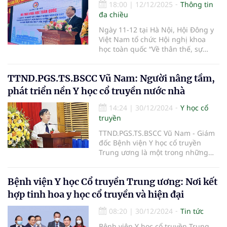
18:00
|
12/12/2025
Thông tin
đa chiều
Ngày 11-12 tại Hà Nội, Hội Đông y
Việt Nam tổ chức Hội nghị khoa
học toàn quốc “Về thân thế, sự
nghiệp của Lương y Hoàng
Nguyên Cát và những bài thuốc
TTND.PGS.TS.BSCC Vũ Nam: Người nâng tầm,
quý, hiệu quả cao chăm sóc sức
khỏe Vua Minh Mạng của Thái Y
phát triển nền Y học cổ truyền nước nhà
viện triều Nguyễn”.
14:24
|
30/12/2024
Y học cổ
truyền
TTND.PGS.TS.BSCC Vũ Nam - Giám
đốc Bệnh viện Y học cổ truyền
Trung ương là một trong những
thầy thuốc y đức, nhà giáo, nhà
khoa học tâm huyết người đi đầu
Bệnh viện Y học Cổ truyền Trung ương: Nơi kết
trong lĩnh vực chăm sóc sức khỏe
cộng đồng và phát triển nền y học
hợp tinh hoa y học cổ truyền và hiện đại
cổ truyền. Cống hiến hơn 30 năm
qua của ông đã có những ảnh
08:20
|
30/12/2024
Tin tức
hưởng sâu sắc đến sự phát triển
Bệnh viện Y học cổ truyền Trung