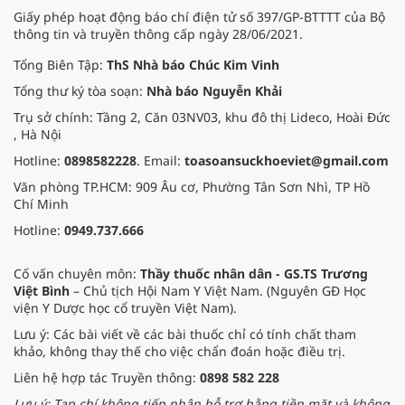
Giấy phép hoạt động báo chí điện tử số 397/GP-BTTTT của Bộ
thông tin và truyền thông cấp ngày 28/06/2021.
Tổng Biên Tập:
ThS Nhà báo Chúc Kim Vinh
Tổng thư ký tòa soạn:
Nhà báo Nguyễn Khải
Trụ sở chính: Tầng 2, Căn 03NV03, khu đô thị Lideco, Hoài Đức
, Hà Nội
Hotline:
0898582228
. Email:
toasoansuckhoeviet@gmail.com
Văn phòng TP.HCM: 909 Âu cơ, Phường Tân Sơn Nhì, TP Hồ
Chí Minh
Hotline:
0949.737.666
Cố vấn chuyên môn:
Thầy thuốc nhân dân - GS.TS Trương
Việt Bình
– Chủ tịch Hội Nam Y Việt Nam. (Nguyên GĐ Học
viện Y Dược học cổ truyền Việt Nam).
Lưu ý: Các bài viết về các bài thuốc chỉ có tính chất tham
khảo, không thay thế cho việc chẩn đoán hoặc điều trị.
Liên hệ hợp tác Truyền thông:
0898 582 228
Lưu ý: Tạp chí không tiếp nhận hỗ trợ bằng tiền mặt và không