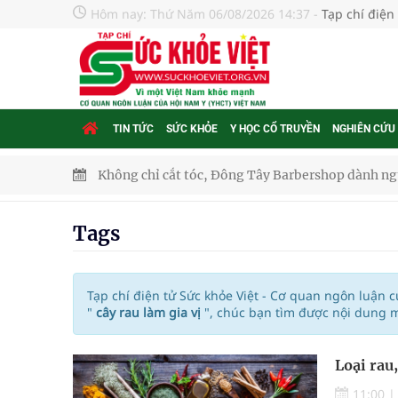
Hôm nay:
Thứ Năm 06/08/2026 14:37
-
Tạp chí điện
TIN TỨC
SỨC KHỎE
Y HỌC CỔ TRUYỀN
NGHIÊN CỨU
Không chỉ cắt tóc, Đông Tây Barbershop dành ng
Bệnh viện không được thu thêm tiền của người b
Tags
cầu
Ung thư thận: Nguy hiểm vì tiến triển quá âm th
Tạp chí điện tử Sức khỏe Việt - Cơ quan ngôn luận 
"
cây rau làm gia vị
", chúc bạn tìm được nội dung 
Nhiều chuỗi hoạt động lớn được diễn ra tại Lễ hộ
Loại rau
Tiếp tục rà soát, triển khai các nhiệm vụ trong lĩ
11:00