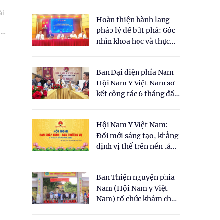
ài
Hoàn thiện hành lang
pháp lý để bứt phá: Góc
ây
và
nhìn khoa học và thực
tiễn tại Tọa đàm " Đề
xuất một số nội dung
Ban Đại diện phía Nam
cho Luật Y dược cổ
Hội Nam Y Việt Nam sơ
truyền Việt Nam"
kết công tác 6 tháng đầu
năm 2026
Hội Nam Y Việt Nam:
Đổi mới sáng tạo, khẳng
định vị thế trên nền tảng
y học cổ truyền và khoa
học hiện đại
Ban Thiện nguyện phía
Nam (Hội Nam y Việt
Nam) tổ chức khám chữa
bệnh y học cổ truyền và