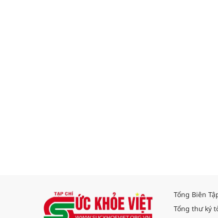
Tổng Biên Tậ
Tổng thư ký t