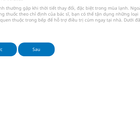
 lại khai thác vào ngày 19/8
h thường gặp khi thời tiết thay đổi, đặc biệt trong mùa lạnh. Ngo
ng thuốc theo chỉ định của bác sĩ, bạn có thể tận dụng những loại
pháp tăng cường chống hàng giả và gian lận thương
ị quen thuộc trong bếp để hỗ trợ điều trị cúm ngay tại nhà. Dưới đ
thực phẩm vừa dễ tìm, vừa mang lại hiệu quả cao trong việc phòng 
g ương cơ sở 2 đón hơn 500 lượt khám
ớc
Sau
ông rải rác.
phương hai cấp trong quản lý hoạt động nha khoa,