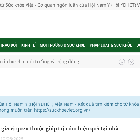
 tử Sức khỏe Việt - Cơ quan ngôn luận của Hội Nam Y (Hội YDHCT) 
 TRAO ĐỔI
KINH TẾ
MÔI TRƯỜNG & SỨC KHỎE
PHÁP LUẬT & SỨC KHỎE
D
uồn lực cho môi trường và cộng đồng
ệnh bảo hiểm y tế nếu không đăng ký khám theo yêu
ầm
của Hội Nam Y (Hội YDHCT) Việt Nam - Kết quả tìm kiếm cho từ khóa
mong muốn trên https://suckhoeviet.org.vn/
i sầu riêng 2026
, gia vị quen thuộc giúp trị cúm hiệu quả tại nhà
nh vực cấp cứu, điều trị đột quỵ
|
10/06/2025