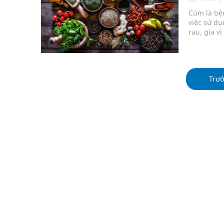
Lâm Đồng: Quyết tâm đưa sân bay Liên Khương trở
Cúm là bện
việc sử dụ
Pháp luật – Sức khỏe – Doanh nghiệp: Tìm giải 
rau, gia v
là 6 loại 
mại
trị cúm.
Ngày hoạt động đầu tiên, Bệnh viện Phụ sản Trun
Trư
Dự báo thời tiết ngày 06/8/2026: Bắc Bộ có mưa d
Quảng Trị: Phát huy vai trò của chính quyền địa 
bảo vệ sức khỏe Nhân dân