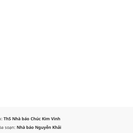
p:
ThS Nhà báo Chúc Kim Vinh
òa soạn:
Nhà báo Nguyễn Khải