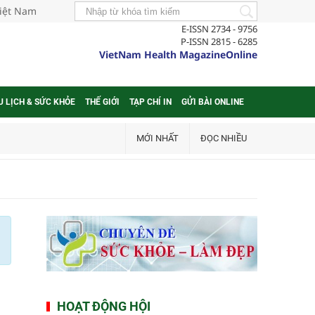
Việt Nam
E-ISSN 2734 - 9756
P-ISSN 2815 - 6285
VietNam Health MagazineOnline
U LỊCH & SỨC KHỎE
THẾ GIỚI
TẠP CHÍ IN
GỬI BÀI ONLINE
MỚI NHẤT
ĐỌC NHIỀU
HOẠT ĐỘNG HỘI