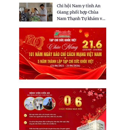
tặng quà cho 150 người
Chi hội Nam y tỉnh An
dân tại xã Tân Tập
Giang phối hợp Chùa
Nam Thạnh Tự khám và
cấp thuốc miễn phí cho
nhân dân