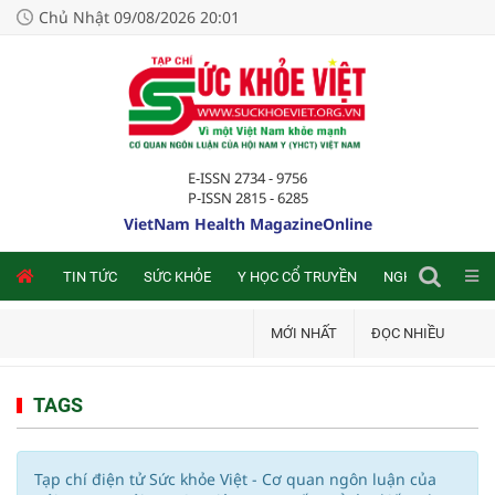
Chủ Nhật 09/08/2026 20:01
E-ISSN 2734 - 9756
P-ISSN 2815 - 6285
VietNam Health MagazineOnline
NLINE
TIN TỨC
SỨC KHỎE
Y HỌC CỔ TRUYỀN
NGHIÊN CỨU TRA
MỚI NHẤT
ĐỌC NHIỀU
TAGS
Tạp chí điện tử Sức khỏe Việt - Cơ quan ngôn luận của