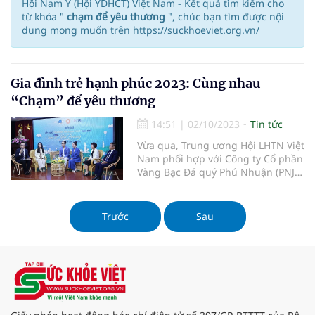
Hội Nam Y (Hội YDHCT) Việt Nam - Kết quả tìm kiếm cho
từ khóa "
chạm để yêu thương
", chúc bạn tìm được nội
dung mong muốn trên https://suckhoeviet.org.vn/
Gia đình trẻ hạnh phúc 2023: Cùng nhau
“Chạm” để yêu thương
14:51
|
02/10/2023
Tin tức
Vừa qua, Trung ương Hội LHTN Việt
Nam phối hợp với Công ty Cổ phần
Vàng Bạc Đá quý Phú Nhuận (PNJ)
tổ chức diễn đàn Xây dựng gia
đình trẻ hạnh phúc chủ đề “Chạm
để yêu thương”.
Trước
Sau