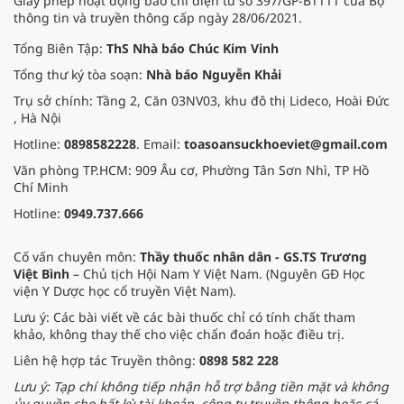
Giấy phép hoạt động báo chí điện tử số 397/GP-BTTTT của Bộ
thông tin và truyền thông cấp ngày 28/06/2021.
Tổng Biên Tập:
ThS Nhà báo Chúc Kim Vinh
Tổng thư ký tòa soạn:
Nhà báo Nguyễn Khải
Trụ sở chính: Tầng 2, Căn 03NV03, khu đô thị Lideco, Hoài Đức
, Hà Nội
Hotline:
0898582228
. Email:
toasoansuckhoeviet@gmail.com
Văn phòng TP.HCM: 909 Âu cơ, Phường Tân Sơn Nhì, TP Hồ
Chí Minh
Hotline:
0949.737.666
Cố vấn chuyên môn:
Thầy thuốc nhân dân - GS.TS Trương
Việt Bình
– Chủ tịch Hội Nam Y Việt Nam. (Nguyên GĐ Học
viện Y Dược học cổ truyền Việt Nam).
Lưu ý: Các bài viết về các bài thuốc chỉ có tính chất tham
khảo, không thay thế cho việc chẩn đoán hoặc điều trị.
Liên hệ hợp tác Truyền thông:
0898 582 228
Lưu ý: Tạp chí không tiếp nhận hỗ trợ bằng tiền mặt và không
ủy quyền cho bất kỳ tài khoản, công ty truyền thông hoặc cá