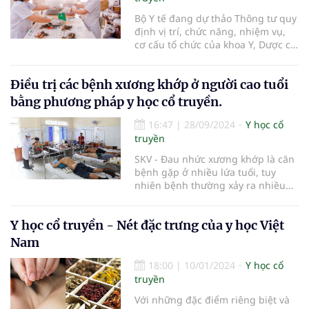
Bộ Y tế đang dự thảo Thông tư quy
định vị trí, chức năng, nhiệm vụ,
cơ cấu tổ chức của khoa Y, Dược cổ
truyền trong bệnh viện đa khoa,
bệnh viện chuyên khoa tỉnh...
Điều trị các bệnh xương khớp ở người cao tuổi
bằng phương pháp y học cổ truyền.
16:47
|
28/09/2024
Y học cổ
truyền
SKV - Đau nhức xương khớp là căn
bệnh gặp ở nhiều lứa tuổi, tuy
nhiên bệnh thường xảy ra nhiều
hơn ở người cao tuổi. Điều trị bệnh
này bằng phương pháp y học cổ
Y học cổ truyền - Nét đặc trưng của y học Việt
truyền mang lại hiệu quả cao cho
người bệnh.
Nam
18:00
|
10/01/2024
Y học cổ
truyền
Với những đặc điểm riêng biệt và