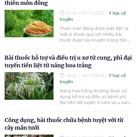
thiên môn đông
21:34
|
07/11/2023
Y học cổ
truyền
Thiên môn đông được biết đến là
một vị thuốc quý với nhiều bài
thuốc được lưu truyền trong dân
gian.
Bài thuốc hỗ trợ và điều trị u xơ tử cung, phì đại
tuyến tiền liệt từ náng hoa trắng
18:40
|
04/11/2023
Y học cổ
truyền
Náng hoa trắng thường được sử
dụng hỗ trợ và điều trị bệnh phì
đại tiền liệt tuyến ở nam và u nang
buồng trứng ở nữ.
Công dụng, bài thuốc chữa bệnh tuyệt vời từ
cây mần tưới