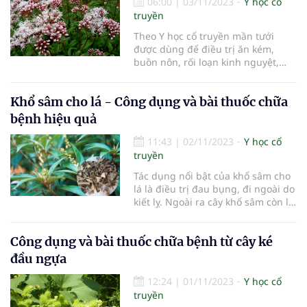
06:00
|
03/11/2023
Y học cổ
truyền
Theo Y học cổ truyền mần tưới
được dùng để điều trị ăn kém,
buồn nôn, rối loạn kinh nguyệt,
phụ nữ ứ huyết sau sinh, phù
thũng, choáng váng hoa mắt, các
Khổ sâm cho lá - Công dụng và bài thuốc chữa
bệnh ngoài da (lở, loét, nhọt).
bệnh hiệu quả
11:43
|
02/11/2023
Y học cổ
truyền
Tác dụng nổi bật của khổ sâm cho
lá là điều trị đau bụng, đi ngoài do
kiết lỵ. Ngoài ra cây khổ sâm còn là
một vị thuốc điều trị bệnh viêm đại
tràng.
Công dụng và bài thuốc chữa bệnh từ cây ké
đầu ngựa
12:24
|
01/11/2023
Y học cổ
truyền