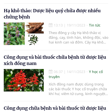
nghẽn mạch, là một dạng “bế
trứng”. Khi trời chuyển lạnh hoặc
Hạ khô thảo: Dược liệu quý chữa được nhiều
cơ thể bị lạnh, các can mạch cũng
bị lạnh làm cho chức năng tái tạo
chứng bệnh
máu của gan bị ảnh hưở
13:13
|
19/11/2023
Tin tức
Theo đông y cây Hạ khô thảo vị
đắng, cay, tính hàn, không độc, vào
hai kinh can và đởm. Cây Hạ khô
thảo được sử dụng trong dân gian
để điều trị nhiều bệnh thanh can
hỏa, tán uất kết, tiêu ứ sáng mắt,
Công dụng và bài thuốc chữa bệnh từ dược liệu
tăng huyết áp, lở loét, tràng nhạc,
xích đồng nam
mụn nhọt,...
06:37
|
14/11/2023
Y học cổ
truyền
Xích đồng nam được dùng trong
các bài thuốc Y học cổ truyền chữa
khí hư, viêm tử cung, kinh nguyệt
không đều, vàng da, mụn lở, huyết
áp cao, khớp xương đau nhức, đau
Công dụng chữa bệnh và bài thuốc từ dược liệu
lưng ...