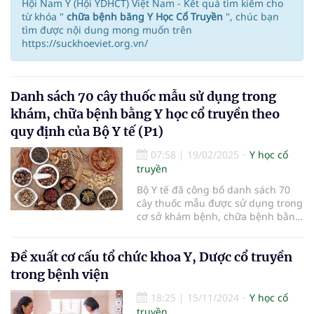
Hội Nam Y (Hội YDHCT) Việt Nam - Kết quả tìm kiếm cho
từ khóa "
chữa bệnh băng Y Học Cổ Truyền
", chúc bạn
tìm được nội dung mong muốn trên
https://suckhoeviet.org.vn/
Danh sách 70 cây thuốc mẫu sử dụng trong
khám, chữa bệnh bằng Y học cổ truyền theo
quy định của Bộ Y tế (P1)
07:58
|
19/02/2025
Y học cổ
truyền
Bộ Y tế đã công bố danh sách 70
cây thuốc mẫu được sử dụng trong
cơ sở khám bệnh, chữa bệnh bằng
y học cổ truyền.
Đề xuất cơ cấu tổ chức khoa Y, Dược cổ truyền
trong bệnh viện
18:25
|
15/11/2024
Y học cổ
truyền