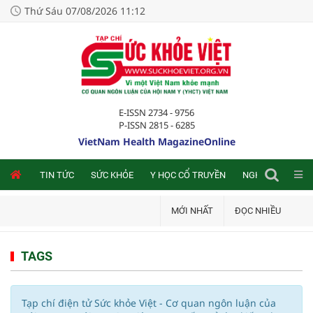
Thứ Sáu 07/08/2026 11:12
E-ISSN 2734 - 9756
P-ISSN 2815 - 6285
VietNam Health MagazineOnline
NLINE
TIN TỨC
SỨC KHỎE
Y HỌC CỔ TRUYỀN
NGHIÊN CỨU TRA
MỚI NHẤT
ĐỌC NHIỀU
TAGS
Tạp chí điện tử Sức khỏe Việt - Cơ quan ngôn luận của