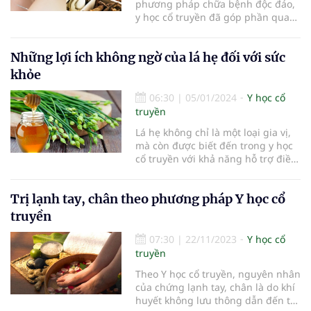
phương pháp chữa bệnh độc đáo,
y học cổ truyền đã góp phần quan
trọng vào việc bảo vệ sức khỏe và
chữa bệnh cho người dân Việt
Những lợi ích không ngờ của lá hẹ đối với sức
Nam.
khỏe
06:30
|
05/01/2024
Y học cổ
truyền
Lá hẹ không chỉ là một loại gia vị,
mà còn được biết đến trong y học
cổ truyền với khả năng hỗ trợ điều
trị một số bệnh hiệu quả.
Trị lạnh tay, chân theo phương pháp Y học cổ
truyền
07:30
|
22/11/2023
Y học cổ
truyền
Theo Y học cổ truyền, nguyên nhân
của chứng lạnh tay, chân là do khí
huyết không lưu thông dẫn đến tắc