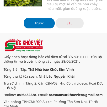
phòng và chữa bệnh.
điều trị một số vấn đề như chảy
máu mũi, giun đường ruột, buồn
nôn, ăn mất ngon, loét da, bệnh
tim mạch, sốt, tiểu đường, bệnh
nướu răng và các vấn đề về gan.
Trước
Sau
Giấy phép hoạt động báo chí điện tử số 397/GP-BTTTT của Bộ
thông tin và truyền thông cấp ngày 28/06/2021.
Tổng Biên Tập:
ThS Nhà báo Chúc Kim Vinh
Tổng thư ký tòa soạn:
Nhà báo Nguyễn Khải
Trụ sở chính: Tầng 2, Căn 03NV03, khu đô thị Lideco, Hoài Đức
, Hà Nội
Hotline:
0898582228
. Email:
toasoansuckhoeviet@gmail.com
Văn phòng TP.HCM: 909 Âu cơ, Phường Tân Sơn Nhì, TP Hồ
Chí Minh