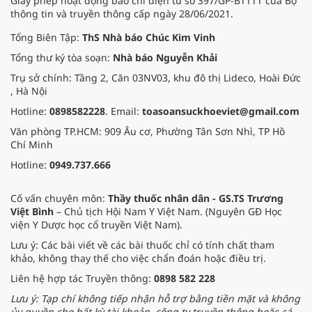
Giấy phép hoạt động báo chí điện tử số 397/GP-BTTTT của Bộ
thông tin và truyền thông cấp ngày 28/06/2021.
Tổng Biên Tập:
ThS Nhà báo Chúc Kim Vinh
Tổng thư ký tòa soạn:
Nhà báo Nguyễn Khải
Trụ sở chính: Tầng 2, Căn 03NV03, khu đô thị Lideco, Hoài Đức
, Hà Nội
Hotline:
0898582228
. Email:
toasoansuckhoeviet@gmail.com
Văn phòng TP.HCM: 909 Âu cơ, Phường Tân Sơn Nhì, TP Hồ
Chí Minh
Hotline:
0949.737.666
Cố vấn chuyên môn:
Thầy thuốc nhân dân - GS.TS Trương
Việt Bình
– Chủ tịch Hội Nam Y Việt Nam. (Nguyên GĐ Học
viện Y Dược học cổ truyền Việt Nam).
Lưu ý: Các bài viết về các bài thuốc chỉ có tính chất tham
khảo, không thay thế cho việc chẩn đoán hoặc điều trị.
Liên hệ hợp tác Truyền thông:
0898 582 228
Lưu ý: Tạp chí không tiếp nhận hỗ trợ bằng tiền mặt và không
ủy quyền cho bất kỳ tài khoản, công ty truyền thông hoặc cá