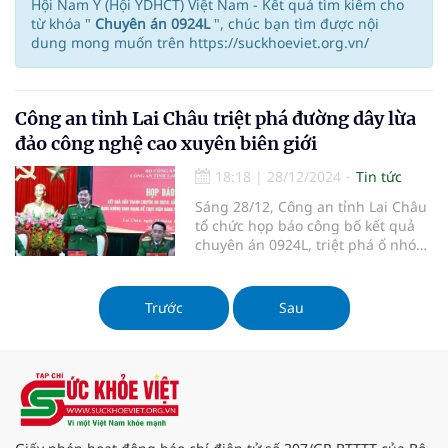
Hội Nam Y (Hội YDHCT) Việt Nam - Kết quả tìm kiếm cho
từ khóa "
Chuyên án 0924L
", chúc bạn tìm được nội
dung mong muốn trên https://suckhoeviet.org.vn/
Công an tỉnh Lai Châu triệt phá đường dây lừa
đảo công nghệ cao xuyên biên giới
18:18
|
28/12/2024
Tin tức
Sáng 28/12, Công an tỉnh Lai Châu
tổ chức họp báo công bố kết quả
chuyên án 0924L, triệt phá ổ nhóm
lừa đảo chiếm đoạt tài sản trên
không gian mạng.
Trước
Sau