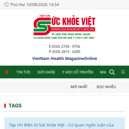
Thứ Hai 10/08/2026 14:54
E-ISSN 2734 - 9756
P-ISSN 2815 - 6285
VietNam Health MagazineOnline
NLINE
TIN TỨC
SỨC KHỎE
Y HỌC CỔ TRUYỀN
NGHIÊN CỨU TRA
MỚI NHẤT
ĐỌC NHIỀU
TAGS
Tạp chí điện tử Sức khỏe Việt - Cơ quan ngôn luận của