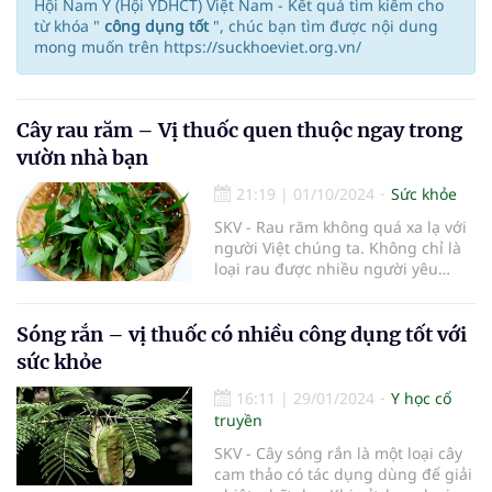
Hội Nam Y (Hội YDHCT) Việt Nam - Kết quả tìm kiếm cho
từ khóa "
công dụng tốt
", chúc bạn tìm được nội dung
mong muốn trên https://suckhoeviet.org.vn/
Cây rau răm – Vị thuốc quen thuộc ngay trong
vườn nhà bạn
21:19
|
01/10/2024
Sức khỏe
SKV - Rau răm không quá xa lạ với
người Việt chúng ta. Không chỉ là
loại rau được nhiều người yêu
thích, cây rau răm còn có nhiều
công dụng chữa bệnh.
Sóng rắn – vị thuốc có nhiều công dụng tốt với
sức khỏe
16:11
|
29/01/2024
Y học cổ
truyền
SKV - Cây sóng rắn là một loại cây
cam thảo có tác dụng dùng để giải