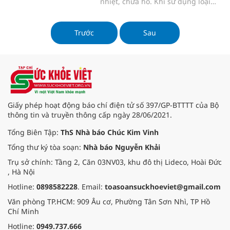
nhiệt, chữa ho. Khi sử dụng loại
cây này đúng liều lượng, đúng bài
thuốc, chúng có thể làm bệnh
thuyên giảm rõ rệt. Tuy nhiên nếu
Trước
Sau
sử dụng quá nhiều cũng có thể
gây ra các tác dụng phụ không
mong muốn.
Giấy phép hoạt động báo chí điện tử số 397/GP-BTTTT của Bộ
thông tin và truyền thông cấp ngày 28/06/2021.
Tổng Biên Tập:
ThS Nhà báo Chúc Kim Vinh
Tổng thư ký tòa soạn:
Nhà báo Nguyễn Khải
Trụ sở chính: Tầng 2, Căn 03NV03, khu đô thị Lideco, Hoài Đức
, Hà Nội
Hotline:
0898582228
. Email:
toasoansuckhoeviet@gmail.com
Văn phòng TP.HCM: 909 Âu cơ, Phường Tân Sơn Nhì, TP Hồ
Chí Minh
Hotline:
0949.737.666