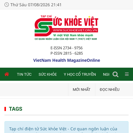
Thứ Sáu 07/08/2026 21:41
E-ISSN 2734 - 9756
P-ISSN 2815 - 6285
VietNam Health MagazineOnline
NLINE
TIN TỨC
SỨC KHỎE
Y HỌC CỔ TRUYỀN
NGHIÊN CỨU TRA
MỚI NHẤT
ĐỌC NHIỀU
TAGS
Tạp chí điện tử Sức khỏe Việt - Cơ quan ngôn luận của