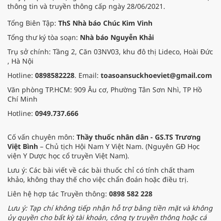
thông tin và truyền thông cấp ngày 28/06/2021.
Tổng Biên Tập:
ThS Nhà báo Chúc Kim Vinh
Tổng thư ký tòa soạn:
Nhà báo Nguyễn Khải
Trụ sở chính: Tầng 2, Căn 03NV03, khu đô thị Lideco, Hoài Đức
, Hà Nội
Hotline:
0898582228
. Email:
toasoansuckhoeviet@gmail.com
Văn phòng TP.HCM: 909 Âu cơ, Phường Tân Sơn Nhì, TP Hồ
Chí Minh
Hotline:
0949.737.666
Cố vấn chuyên môn:
Thầy thuốc nhân dân - GS.TS Trương
Việt Bình
– Chủ tịch Hội Nam Y Việt Nam. (Nguyên GĐ Học
viện Y Dược học cổ truyền Việt Nam).
Lưu ý: Các bài viết về các bài thuốc chỉ có tính chất tham
khảo, không thay thế cho việc chẩn đoán hoặc điều trị.
Liên hệ hợp tác Truyền thông:
0898 582 228
Lưu ý: Tạp chí không tiếp nhận hỗ trợ bằng tiền mặt và không
ủy quyền cho bất kỳ tài khoản, công ty truyền thông hoặc cá