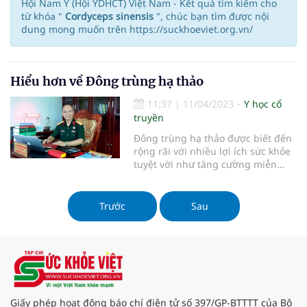
Hội Nam Y (Hội YDHCT) Việt Nam - Kết quả tìm kiếm cho
từ khóa "
Cordyceps sinensis
", chúc bạn tìm được nội
dung mong muốn trên https://suckhoeviet.org.vn/
Hiểu hơn về Đông trùng hạ thảo
11:37
|
11/04/2023
Y học cổ
truyền
Đông trùng hạ thảo được biết đến
rộng rãi với nhiều lợi ích sức khỏe
tuyệt vời như tăng cường miễn
dịch, nâng cao sức khỏe, bồi bổ cơ
thể
Trước
Sau
Giấy phép hoạt động báo chí điện tử số 397/GP-BTTTT của Bộ