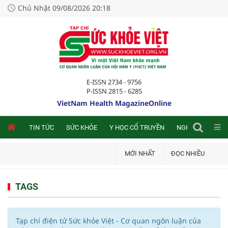
Chủ Nhật 09/08/2026 20:18
E-ISSN 2734 - 9756
P-ISSN 2815 - 6285
VietNam Health MagazineOnline
NLINE
TIN TỨC
SỨC KHỎE
Y HỌC CỔ TRUYỀN
NGHIÊN CỨU TRA
MỚI NHẤT
ĐỌC NHIỀU
TAGS
Tạp chí điện tử Sức khỏe Việt - Cơ quan ngôn luận của