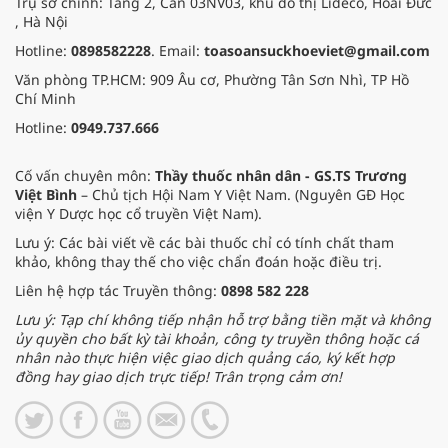
Trụ sở chính: Tầng 2, Căn 03NV03, khu đô thị Lideco, Hoài Đức
, Hà Nội
Hotline:
0898582228
. Email:
toasoansuckhoeviet@gmail.com
Văn phòng TP.HCM: 909 Âu cơ, Phường Tân Sơn Nhì, TP Hồ
Chí Minh
Hotline:
0949.737.666
Cố vấn chuyên môn:
Thầy thuốc nhân dân - GS.TS Trương
Việt Bình
– Chủ tịch Hội Nam Y Việt Nam. (Nguyên GĐ Học
viện Y Dược học cổ truyền Việt Nam).
Lưu ý: Các bài viết về các bài thuốc chỉ có tính chất tham
khảo, không thay thế cho việc chẩn đoán hoặc điều trị.
Liên hệ hợp tác Truyền thông:
0898 582 228
Lưu ý: Tạp chí không tiếp nhận hỗ trợ bằng tiền mặt và không
ủy quyền cho bất kỳ tài khoản, công ty truyền thông hoặc cá
nhân nào thực hiện việc giao dịch quảng cáo, ký kết hợp
đồng hay giao dịch trực tiếp! Trân trọng cảm ơn!