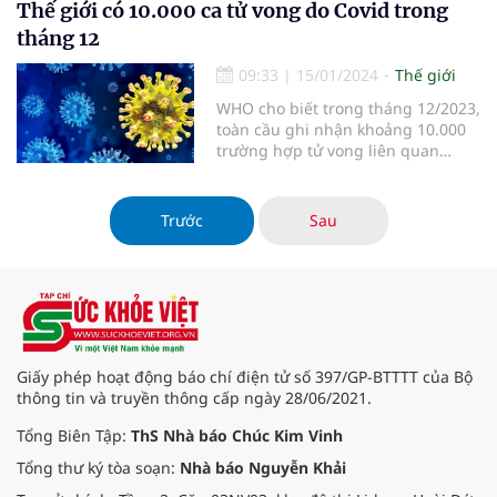
hấp.
Thế giới có 10.000 ca tử vong do Covid trong
tháng 12
09:33
|
15/01/2024
Thế giới
WHO cho biết trong tháng 12/2023,
toàn cầu ghi nhận khoảng 10.000
trường hợp tử vong liên quan
Covid-19, con số "không thể chấp
nhận".
Trước
Sau
Giấy phép hoạt động báo chí điện tử số 397/GP-BTTTT của Bộ
thông tin và truyền thông cấp ngày 28/06/2021.
Tổng Biên Tập:
ThS Nhà báo Chúc Kim Vinh
Tổng thư ký tòa soạn:
Nhà báo Nguyễn Khải