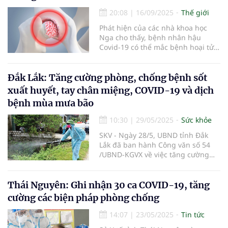
20:08
|
16/09/2025
Thế giới
Phát hiện của các nhà khoa học
Nga cho thấy, bệnh nhân hậu
Covid-19 có thể mắc bệnh hoại tử
xương dẫn đến đau đớn, mất khả
năng vận động và có thể phải thay
khớp.
Đắk Lắk: Tăng cường phòng, chống bệnh sốt
xuất huyết, tay chân miệng, COVID-19 và dịch
bệnh mùa mưa bão
10:30
|
29/05/2025
Sức khỏe
SKV - Ngày 28/5, UBND tỉnh Đắk
Lắk đã ban hành Công văn số 54
/UBND-KGVX về việc tăng cường
phòng, chống bệnh sốt xuất huyết,
tay chân miệng, COVID-19 và dịch
bệnh mùa mưa bão.
Thái Nguyên: Ghi nhận 30 ca COVID-19, tăng
cường các biện pháp phòng chống
14:07
|
23/05/2025
Tin tức