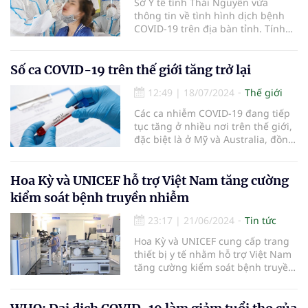
Sở Y tế tỉnh Thái Nguyên vừa
thông tin về tình hình dịch bệnh
COVID-19 trên địa bàn tỉnh. Tính
đến ngày 21/5, toàn tỉnh đã ghi
nhận 30 ca mắc COVID-19...
Số ca COVID-19 trên thế giới tăng trở lại
12:49
|
18/07/2024
Thế giới
Các ca nhiễm COVID-19 đang tiếp
tục tăng ở nhiều nơi trên thế giới,
đặc biệt là ở Mỹ và Australia, đồng
thời xuất hiện nhiều biến thể mới
của virus Corona.
Hoa Kỳ và UNICEF hỗ trợ Việt Nam tăng cường
kiểm soát bệnh truyền nhiễm
23:17
|
21/06/2024
Tin tức
Hoa Kỳ và UNICEF cung cấp trang
thiết bị y tế nhằm hỗ trợ Việt Nam
tăng cường kiểm soát bệnh truyền
nhiễm.