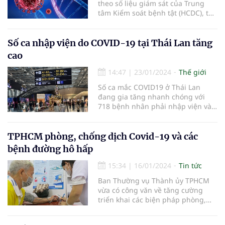
theo số liệu giám sát của Trung
tâm Kiểm soát bệnh tật (HCDC), từ
ngày 18/12/2023 đến hết ngày
22/1, các bệnh viện của địa
phương tiếp nhận 94 ca Covid-19
Số ca nhập viện do COVID-19 tại Thái Lan tăng
điều trị nội trú đến từ TPHCM và
cao
một số tỉnh thành khác.
14:47
|
23/01/2024
Thế giới
Số ca mắc COVID19 ở Thái Lan
đang gia tăng nhanh chóng với
718 bệnh nhân phải nhập viện và
11 ca tử vong trong tuần từ 14 -
20/1 vừa qua.
TPHCM phòng, chống dịch Covid-19 và các
bệnh đường hô hấp
15:34
|
16/01/2024
Tin tức
Ban Thường vụ Thành ủy TPHCM
vừa có công văn về tăng cường
triển khai các biện pháp phòng,
chống dịch Covid-19, cúm gia cầm,
cúm mùa và các bệnh đường hô