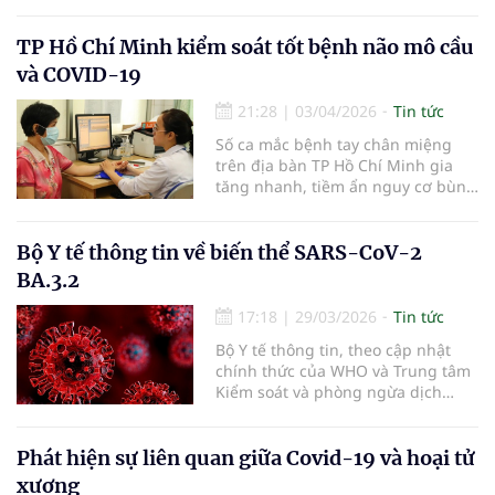
tăng. Bộ Y tế khuyến cáo người
dân chủ động thực hiện các biện
pháp phòng bệnh để hạn chế
TP Hồ Chí Minh kiểm soát tốt bệnh não mô cầu
nguy cơ lây lan của các bệnh
và COVID-19
truyền nhiễm qua đường hô hấp
như COVID-19
21:28
|
03/04/2026
Tin tức
Số ca mắc bệnh tay chân miệng
trên địa bàn TP Hồ Chí Minh gia
tăng nhanh, tiềm ẩn nguy cơ bùng
phát trong khi các bệnh như não
mô cầu và COVID-19 cơ bản vẫn
được kiểm soát.
Bộ Y tế thông tin về biến thể SARS-CoV-2
BA.3.2
17:18
|
29/03/2026
Tin tức
Bộ Y tế thông tin, theo cập nhật
chính thức của WHO và Trung tâm
Kiểm soát và phòng ngừa dịch
bệnh Hoa Kỳ (CDC), biến thể SARS-
CoV-2 BA.3.2 hiện được xếp vào
nhóm biến thể đang được theo
Phát hiện sự liên quan giữa Covid-19 và hoại tử
dõi.
xương