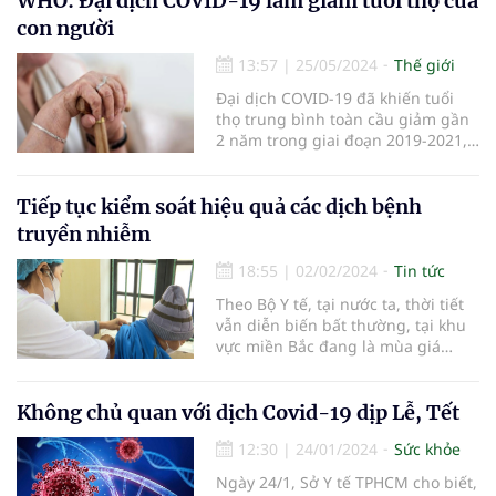
WHO: Đại dịch COVID-19 làm giảm tuổi thọ của
con người
13:57
|
25/05/2024
Thế giới
Đại dịch COVID-19 đã khiến tuổi
thọ trung bình toàn cầu giảm gần
2 năm trong giai đoạn 2019-2021,
xóa bỏ một thập kỷ tiến bộ trong
nỗ lực tăng tuổi thọ.
Tiếp tục kiểm soát hiệu quả các dịch bệnh
truyền nhiễm
18:55
|
02/02/2024
Tin tức
Theo Bộ Y tế, tại nước ta, thời tiết
vẫn diễn biến bất thường, tại khu
vực miền Bắc đang là mùa giá
lạnh, hanh khô, xen kẽ nồm ẩm là
nguyên nhân nhiều dịch bệnh
truyền nhiễm lây lan, nhất là bệnh
Không chủ quan với dịch Covid-19 dịp Lễ, Tết
lây truyền qua đường hô hấp.
12:30
|
24/01/2024
Sức khỏe
Ngày 24/1, Sở Y tế TPHCM cho biết,