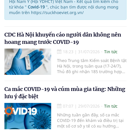
Hội Nam Y (Hội YDHCT) Việt Nam - Kết quả tìm kiếm cho
từ khóa "
Covid-19
", chúc bạn tìm được nội dung mong
muốn trên https://suckhoeviet.org.vn/
CDC Hà Nội khuyến cáo người dân không nên
hoang mang trước COVID-19
18:23
|
31/07/2026
Tin tức
Theo Trung tâm Kiểm soát Bệnh tật
Hà Nội, trong tuần qua (17-24/7),
Thủ đô ghi nhận 185 trường hợp
mắc COVID-19 tại 76 phường, xã.
Cộng dồn năm 2026 ghi nhận 588
trường hợp tại 109 phường, xã, 0
Ca mắc COVID-19 và cúm mùa gia tăng: Những
ca tử vong. Số ca mắc giảm so với
lưu ý đặc biệt
cùng kỳ năm 2025 (2.131/0)
07:07
|
29/07/2026
Tin tức
Những tuần gần đây, số ca mắc
COVID-19 đến khám và điều trị tại
một số cơ sở y tế có xu hướng