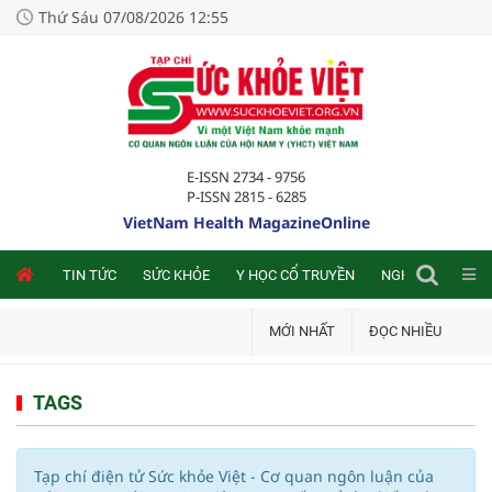
Thứ Sáu 07/08/2026 12:55
E-ISSN 2734 - 9756
P-ISSN 2815 - 6285
VietNam Health MagazineOnline
NLINE
TIN TỨC
SỨC KHỎE
Y HỌC CỔ TRUYỀN
NGHIÊN CỨU TRA
MỚI NHẤT
ĐỌC NHIỀU
TAGS
Tạp chí điện tử Sức khỏe Việt - Cơ quan ngôn luận của