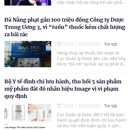
tiếp nhận hồ sơ công bố sản phẩm
mỹ phẩm trong 6 tháng đối với
Công ty TNHH Thương mại Minh
Khương.
Đà Nẵng phạt gần 100 triệu đồng Công ty Dược
Trung Ương 3, vì “tuồn” thuốc kém chất lượng
ra bãi rác
12:27
|
22/07/2025
Tin tức
Hàng chục ký thuốc tân dược bị
Cục Quản lý Dược yêu cầu tiêu hủy
đã bị “bỏ rơi” tại bãi rác tự phát ở
ven đường. Công ty CP Dược Trung
ương 3 bị phạt gần 100 triệu đồng
và buộc khắc phục môi trường.
Bộ Y tế đình chỉ lưu hành, thu hồi 5 sản phẩm
mỹ phẩm đắt đỏ nhãn hiệu Image vì vi phạm
quy định
12:27
|
22/07/2025
Tin tức
Cục Quản lý Dược (Bộ Y tế) đã ban
hành quyết định đình chỉ lưu hành
và thu hồi trên toàn quốc 5 sản