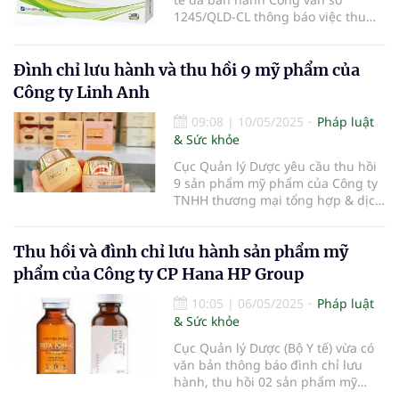
việc chống lại các hành vi sản xuất,
1245/QLD-CL thông báo việc thu
kinh doanh mỹ phẩm giả và kém
hồi toàn quốc lô thuốc Viên nén
chất lượng.
Tegrucil-1 (Acenocoumarol 1mg).
Đình chỉ lưu hành và thu hồi 9 mỹ phẩm của
Công ty Linh Anh
09:08
|
10/05/2025
Pháp luật
& Sức khỏe
Cục Quản lý Dược yêu cầu thu hồi
9 sản phẩm mỹ phẩm của Công ty
TNHH thương mại tổng hợp & dịch
vụ Linh Anh địa chỉ doanh nghiệp
kê khai trên hồ sơ công bố: Khu 5,
Thu hồi và đình chỉ lưu hành sản phẩm mỹ
Thị trấn Thanh Ba, huyện Thanh
Ba, tỉnh Phú Thọ; địa chỉ hiện nay:
phẩm của Công ty CP Hana HP Group
Số nhà 02, ngõ 318, đường Đào
Giã, khu 5, thị trấn Thanh Ba,
10:05
|
06/05/2025
Pháp luật
huyện Thanh Ba, tỉnh Phú Thọ do
& Sức khỏe
vi phạm công bố và ghi nhãn
Cục Quản lý Dược (Bộ Y tế) vừa có
không đúng quy định.
văn bản thông báo đình chỉ lưu
hành, thu hồi 02 sản phẩm mỹ
phẩm của Công ty Cổ phần Hana