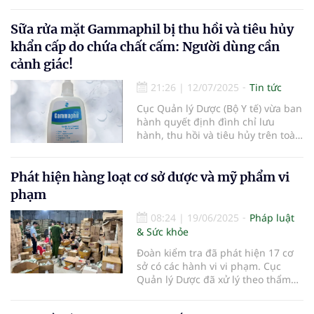
phẩm mỹ phẩm nhãn hiệu Image
do Công ty TNHH Thương mại
Minh Khương.
Sữa rửa mặt Gammaphil bị thu hồi và tiêu hủy
khẩn cấp do chứa chất cấm: Người dùng cần
cảnh giác!
21:26
|
12/07/2025
Tin tức
Cục Quản lý Dược (Bộ Y tế) vừa ban
hành quyết định đình chỉ lưu
hành, thu hồi và tiêu hủy trên toàn
quốc lô sản phẩm sữa rửa mặt
chuyên dụng Gammaphil – chai
125ml sau khi phát hiện sản phẩm
Phát hiện hàng loạt cơ sở dược và mỹ phẩm vi
chứa chất cấm.
phạm
08:24
|
19/06/2025
Pháp luật
& Sức khỏe
Đoàn kiểm tra đã phát hiện 17 cơ
sở có các hành vi vi phạm. Cục
Quản lý Dược đã xử lý theo thẩm
quyền hoặc chuyển thông tin vi
phạm đến các cơ quan chức năng