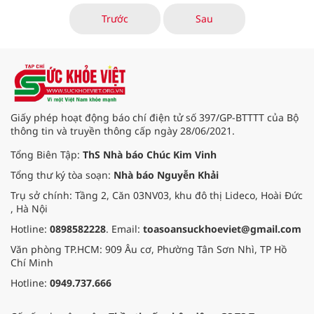
về tình hình nghiêm trọng liên
quan đến thuốc giả và thuốc lưu
Trước
Sau
hành trái phép.
Giấy phép hoạt động báo chí điện tử số 397/GP-BTTTT của Bộ
thông tin và truyền thông cấp ngày 28/06/2021.
Tổng Biên Tập:
ThS Nhà báo Chúc Kim Vinh
Tổng thư ký tòa soạn:
Nhà báo Nguyễn Khải
Trụ sở chính: Tầng 2, Căn 03NV03, khu đô thị Lideco, Hoài Đức
, Hà Nội
Hotline:
0898582228
. Email:
toasoansuckhoeviet@gmail.com
Văn phòng TP.HCM: 909 Âu cơ, Phường Tân Sơn Nhì, TP Hồ
Chí Minh
Hotline:
0949.737.666