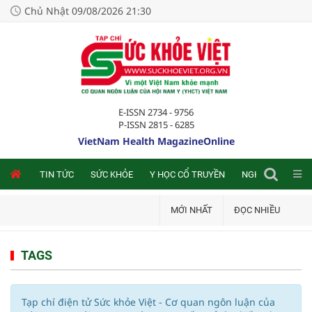
Chủ Nhật 09/08/2026 21:30
E-ISSN 2734 - 9756
P-ISSN 2815 - 6285
VietNam Health MagazineOnline
NLINE
TIN TỨC
SỨC KHỎE
Y HỌC CỔ TRUYỀN
NGHIÊN CỨU TRA
MỚI NHẤT
ĐỌC NHIỀU
TAGS
Tạp chí điện tử Sức khỏe Việt - Cơ quan ngôn luận của