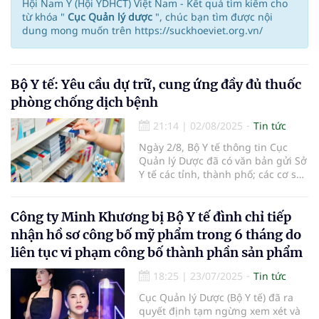
Hội Nam Y (Hội YDHCT) Việt Nam - Kết quả tìm kiếm cho
từ khóa "
Cục Quản lý dược
", chúc bạn tìm được nội
dung mong muốn trên https://suckhoeviet.org.vn/
Bộ Y tế: Yêu cầu dự trữ, cung ứng đầy đủ thuốc
phòng chống dịch bệnh
21:14
|
02/08/2025
Tin tức
Ngày 2/8, Bộ Y tế thông tin Cục
Quản lý Dược đã có văn bản gửi Sở
Y tế các tỉnh, thành phố; các cơ sở
nhập khẩu, sản xuất thuốc về việc
đảm bảo cung ứng thuốc trong
mùa mưa lũ năm 2025.
Công ty Minh Khương bị Bộ Y tế đình chỉ tiếp
nhận hồ sơ công bố mỹ phẩm trong 6 tháng do
liên tục vi phạm công bố thành phần sản phẩm
18:25
|
23/07/2025
Tin tức
Cục Quản lý Dược (Bộ Y tế) đã ra
quyết định tạm ngừng xem xét và