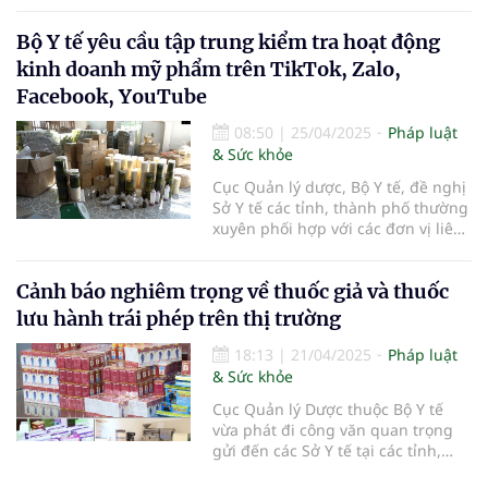
HP Group: USOLAB VITA ION-C
Bộ Y tế yêu cầu tập trung kiểm tra hoạt động
SOLUTION và sản phẩm USOLAB
VITA ION-C POWDER do lưu thông
kinh doanh mỹ phẩm trên TikTok, Zalo,
có nhãn không đáp ứng quy định.
Facebook, YouTube
08:50
|
25/04/2025
Pháp luật
& Sức khỏe
Cục Quản lý dược, Bộ Y tế, đề nghị
Sở Y tế các tỉnh, thành phố thường
xuyên phối hợp với các đơn vị liên
quan, tập trung kiểm tra hoạt
động kinh doanh mỹ phẩm trên
Cảnh báo nghiêm trọng về thuốc giả và thuốc
TikTok, Zalo, Facebook, YouTube...
nhằm phát hiện và xử lý kịp thời
lưu hành trái phép trên thị trường
việc sản xuất, kinh doanh mỹ phẩm
trái phép, mỹ phẩm giả.
18:13
|
21/04/2025
Pháp luật
& Sức khỏe
Cục Quản lý Dược thuộc Bộ Y tế
vừa phát đi công văn quan trọng
gửi đến các Sở Y tế tại các tỉnh,
thành phố trực thuộc Trung ương