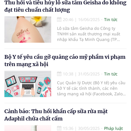
Thu hồi và tiêu hủy lô sữa tắm Geisha do không
để xử lý.
đạt tiêu chuẩn chất lượng
20:46
|
16/06/2025
Tin tức
Lô sữa tắm Geisha do Công ty
TNHH sản xuất thương mại xuất
nhập khẩu Tạ Minh Quang (TP
HCM) sản xuất bị đình chỉ lưu
hành, thu hồi toàn quốc vì không
đạt tiêu chuẩn chất lượng.
Bộ Y tế yêu cầu gỡ quảng cáo mỹ phẩm vi phạm
trên mạng xã hội
10:38
|
31/05/2025
Tin tức
Cục Quản lý Dược (Bộ Y tế) yêu cầu
Sở Y tế các tỉnh thành, các nền
tảng mạng xã hội (Facebook, Zalo,
TikTok), YouTube và sàn thương
mại điện tử tăng cường quản lý mỹ
phẩm tự chế, nhà làm.
Cảnh báo: Thu hồi khẩn cấp sữa rửa mặt
Adaphil chứa chất cấm
15:36
|
30/05/2025
Pháp luật