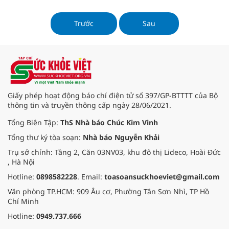
vậy, người sản xuất và người
thưởng trà cũng cần biết cách bảo
quản, pha chế để có thể thưởng
Trước
Sau
thức trọn vị sản vật quý này.
Giấy phép hoạt động báo chí điện tử số 397/GP-BTTTT của Bộ
thông tin và truyền thông cấp ngày 28/06/2021.
Tổng Biên Tập:
ThS Nhà báo Chúc Kim Vinh
Tổng thư ký tòa soạn:
Nhà báo Nguyễn Khải
Trụ sở chính: Tầng 2, Căn 03NV03, khu đô thị Lideco, Hoài Đức
, Hà Nội
Hotline:
0898582228
. Email:
toasoansuckhoeviet@gmail.com
Văn phòng TP.HCM: 909 Âu cơ, Phường Tân Sơn Nhì, TP Hồ
Chí Minh
Hotline:
0949.737.666