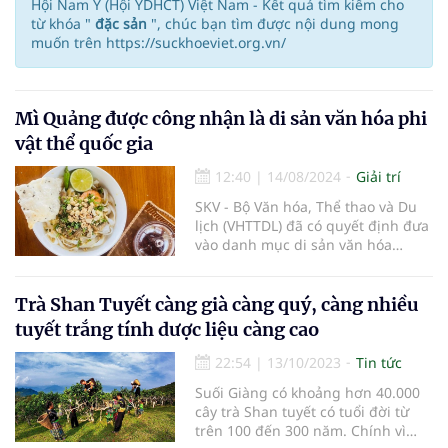
Hội Nam Y (Hội YDHCT) Việt Nam - Kết quả tìm kiếm cho
từ khóa "
đặc sản
", chúc bạn tìm được nội dung mong
muốn trên https://suckhoeviet.org.vn/
Mì Quảng được công nhận là di sản văn hóa phi
vật thể quốc gia
12:40
|
14/08/2024
Giải trí
SKV - Bộ Văn hóa, Thể thao và Du
lịch (VHTTDL) đã có quyết định đưa
vào danh mục di sản văn hóa
(DSVH) phi vật thể quốc gia đối với
tri thức dân gian mì Quảng.
Trà Shan Tuyết càng già càng quý, càng nhiều
tuyết trắng tính dược liệu càng cao
22:54
|
13/10/2023
Tin tức
Suối Giàng có khoảng hơn 40.000
cây trà Shan tuyết có tuổi đời từ
trên 100 đến 300 năm. Chính vì