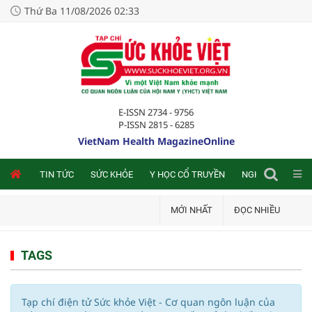
Thứ Ba 11/08/2026 02:33
E-ISSN 2734 - 9756
P-ISSN 2815 - 6285
VietNam Health MagazineOnline
NLINE
TIN TỨC
SỨC KHỎE
Y HỌC CỔ TRUYỀN
NGHIÊN CỨU TRA
MỚI NHẤT
ĐỌC NHIỀU
TAGS
Tạp chí điện tử Sức khỏe Việt - Cơ quan ngôn luận của