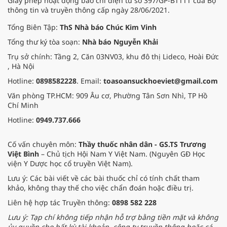
Giấy phép hoạt động báo chí điện tử số 397/GP-BTTTT của Bộ
thông tin và truyền thông cấp ngày 28/06/2021.
Tổng Biên Tập:
ThS Nhà báo Chúc Kim Vinh
Tổng thư ký tòa soạn:
Nhà báo Nguyễn Khải
Trụ sở chính: Tầng 2, Căn 03NV03, khu đô thị Lideco, Hoài Đức
, Hà Nội
Hotline:
0898582228
. Email:
toasoansuckhoeviet@gmail.com
Văn phòng TP.HCM: 909 Âu cơ, Phường Tân Sơn Nhì, TP Hồ
Chí Minh
Hotline:
0949.737.666
Cố vấn chuyên môn:
Thầy thuốc nhân dân - GS.TS Trương
Việt Bình
– Chủ tịch Hội Nam Y Việt Nam. (Nguyên GĐ Học
viện Y Dược học cổ truyền Việt Nam).
Lưu ý: Các bài viết về các bài thuốc chỉ có tính chất tham
khảo, không thay thế cho việc chẩn đoán hoặc điều trị.
Liên hệ hợp tác Truyền thông:
0898 582 228
Lưu ý: Tạp chí không tiếp nhận hỗ trợ bằng tiền mặt và không
ủy quyền cho bất kỳ tài khoản, công ty truyền thông hoặc cá