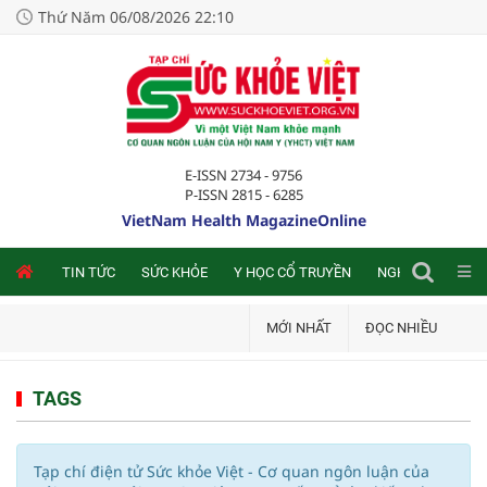
Thứ Năm 06/08/2026 22:10
E-ISSN 2734 - 9756
P-ISSN 2815 - 6285
VietNam Health MagazineOnline
NLINE
TIN TỨC
SỨC KHỎE
Y HỌC CỔ TRUYỀN
NGHIÊN CỨU TRA
MỚI NHẤT
ĐỌC NHIỀU
TAGS
Tạp chí điện tử Sức khỏe Việt - Cơ quan ngôn luận của