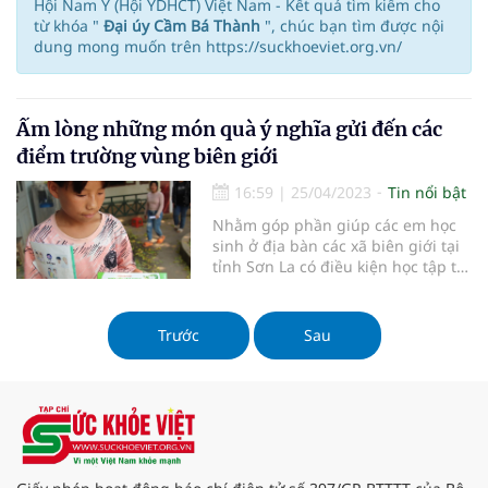
Hội Nam Y (Hội YDHCT) Việt Nam - Kết quả tìm kiếm cho
từ khóa "
Đại úy Cầm Bá Thành
", chúc bạn tìm được nội
dung mong muốn trên https://suckhoeviet.org.vn/
Ấm lòng những món quà ý nghĩa gửi đến các
điểm trường vùng biên giới
16:59
|
25/04/2023
Tin nổi bật
Nhằm góp phần giúp các em học
sinh ở địa bàn các xã biên giới tại
tỉnh Sơn La có điều kiện học tập tốt
hơn, Tạp Chí Sức khỏe Việt, Tạp Chí
năng lượng mới/Petrotimes, cùng
đoàn thiện nguyện đã có nhiều
Trước
Sau
suất quà ý nghĩa trao tặng cho nhà
trường, các em nhỏ