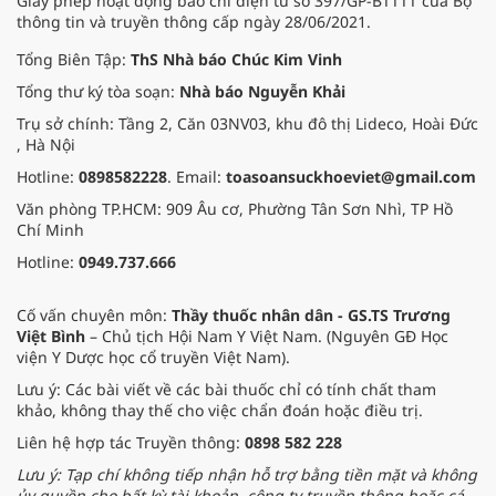
Giấy phép hoạt động báo chí điện tử số 397/GP-BTTTT của Bộ
thông tin và truyền thông cấp ngày 28/06/2021.
Tổng Biên Tập:
ThS Nhà báo Chúc Kim Vinh
Tổng thư ký tòa soạn:
Nhà báo Nguyễn Khải
Trụ sở chính: Tầng 2, Căn 03NV03, khu đô thị Lideco, Hoài Đức
, Hà Nội
Hotline:
0898582228
. Email:
toasoansuckhoeviet@gmail.com
Văn phòng TP.HCM: 909 Âu cơ, Phường Tân Sơn Nhì, TP Hồ
Chí Minh
Hotline:
0949.737.666
Cố vấn chuyên môn:
Thầy thuốc nhân dân - GS.TS Trương
Việt Bình
– Chủ tịch Hội Nam Y Việt Nam. (Nguyên GĐ Học
viện Y Dược học cổ truyền Việt Nam).
Lưu ý: Các bài viết về các bài thuốc chỉ có tính chất tham
khảo, không thay thế cho việc chẩn đoán hoặc điều trị.
Liên hệ hợp tác Truyền thông:
0898 582 228
Lưu ý: Tạp chí không tiếp nhận hỗ trợ bằng tiền mặt và không
ủy quyền cho bất kỳ tài khoản, công ty truyền thông hoặc cá