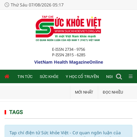
Thứ Sáu 07/08/2026 05:17
E-ISSN 2734 - 9756
P-ISSN 2815 - 6285
VietNam Health MagazineOnline
NLINE
TIN TỨC
SỨC KHỎE
Y HỌC CỔ TRUYỀN
NGHIÊN CỨU TRA
MỚI NHẤT
ĐỌC NHIỀU
TAGS
Tạp chí điện tử Sức khỏe Việt - Cơ quan ngôn luận của