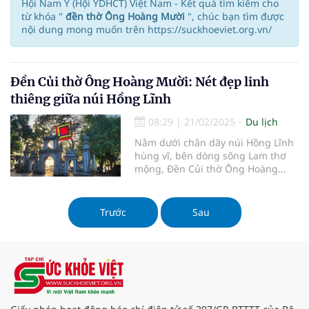
Hội Nam Y (Hội YDHCT) Việt Nam - Kết quả tìm kiếm cho
từ khóa "
đền thờ Ông Hoàng Mười
", chúc bạn tìm được
nội dung mong muốn trên https://suckhoeviet.org.vn/
Đền Củi thờ Ông Hoàng Mười: Nét đẹp linh
thiêng giữa núi Hồng Lĩnh
08:29
|
21/02/2025
Du lịch
Nằm dưới chân dãy núi Hồng Lĩnh
hùng vĩ, bên dòng sông Lam thơ
mộng, Đền Củi thờ Ông Hoàng
Mười là một trong những ngôi đền
linh thiêng bậc nhất miền Trung.
Trước
Sau