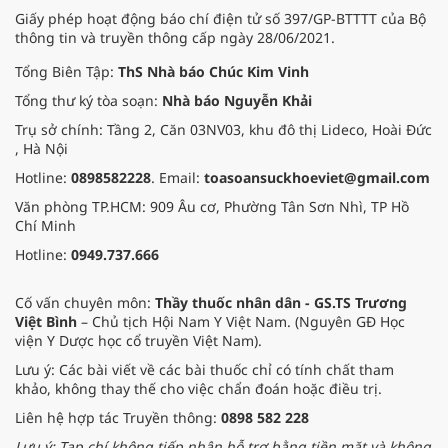
Giấy phép hoạt động báo chí điện tử số 397/GP-BTTTT của Bộ
thông tin và truyền thông cấp ngày 28/06/2021.
Tổng Biên Tập:
ThS Nhà báo Chúc Kim Vinh
Tổng thư ký tòa soạn:
Nhà báo Nguyễn Khải
Trụ sở chính: Tầng 2, Căn 03NV03, khu đô thị Lideco, Hoài Đức
, Hà Nội
Hotline:
0898582228
. Email:
toasoansuckhoeviet@gmail.com
Văn phòng TP.HCM: 909 Âu cơ, Phường Tân Sơn Nhì, TP Hồ
Chí Minh
Hotline:
0949.737.666
Cố vấn chuyên môn:
Thầy thuốc nhân dân - GS.TS Trương
Việt Bình
– Chủ tịch Hội Nam Y Việt Nam. (Nguyên GĐ Học
viện Y Dược học cổ truyền Việt Nam).
Lưu ý: Các bài viết về các bài thuốc chỉ có tính chất tham
khảo, không thay thế cho việc chẩn đoán hoặc điều trị.
Liên hệ hợp tác Truyền thông:
0898 582 228
Lưu ý: Tạp chí không tiếp nhận hỗ trợ bằng tiền mặt và không