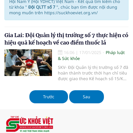
Hội Nam Y (Hội YDHCT) Việt Nam - Kết quả tìm kiếm cho
từ khóa "
Đội QLTT số 7
", chúc bạn tìm được nội dung
mong muốn trên https://suckhoeviet.org.vn/
Gia Lai: Đội Quản lý thị trường số 7 thực hiện có
hiệu quả kế hoạch về cao điểm thuốc lá
16:06
|
17/01/2025
Pháp luật
& Sức khỏe
SKV- Đội Quản lý thị trường số 7 đã
hoàn thành trước thời hạn chỉ tiêu
được giao theo Kế hoạch số 15/KH-
QLTTGL ngày 02/10/2024 của Cục
Quản lý thị trường tỉnh Gia Lai về
mở đợt cao điểm đấu tranh chống
Trước
Sau
buôn bán, vận chuyển, tàng trữ,
giao nhận thuốc lá điếu nhập lậu,
thuốc lá giả thời điểm cuối năm và
giai đoạn trước, trong và sau tết
Nguyên đán Ất Tỵ năm 2025 trên
địa bàn tỉnh Gia Lai.