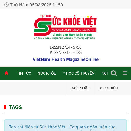
Thứ Năm 06/08/2026 11:50
E-ISSN 2734 - 9756
P-ISSN 2815 - 6285
VietNam Health MagazineOnline
NLINE
TIN TỨC
SỨC KHỎE
Y HỌC CỔ TRUYỀN
NGHIÊN CỨU TRA
MỚI NHẤT
ĐỌC NHIỀU
TAGS
Tạp chí điện tử Sức khỏe Việt - Cơ quan ngôn luận của