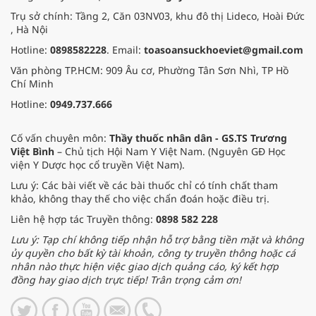
Trụ sở chính: Tầng 2, Căn 03NV03, khu đô thị Lideco, Hoài Đức
, Hà Nội
Hotline:
0898582228
. Email:
toasoansuckhoeviet@gmail.com
Văn phòng TP.HCM: 909 Âu cơ, Phường Tân Sơn Nhì, TP Hồ
Chí Minh
Hotline:
0949.737.666
Cố vấn chuyên môn:
Thầy thuốc nhân dân - GS.TS Trương
Việt Bình
– Chủ tịch Hội Nam Y Việt Nam. (Nguyên GĐ Học
viện Y Dược học cổ truyền Việt Nam).
Lưu ý: Các bài viết về các bài thuốc chỉ có tính chất tham
khảo, không thay thế cho việc chẩn đoán hoặc điều trị.
Liên hệ hợp tác Truyền thông:
0898 582 228
Lưu ý: Tạp chí không tiếp nhận hỗ trợ bằng tiền mặt và không
ủy quyền cho bất kỳ tài khoản, công ty truyền thông hoặc cá
nhân nào thực hiện việc giao dịch quảng cáo, ký kết hợp
đồng hay giao dịch trực tiếp! Trân trọng cảm ơn!