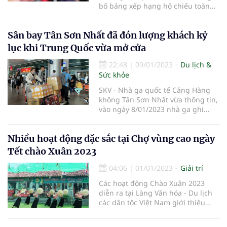
bố bảng xếp hạng hộ chiếu toàn
cầu 2023. Theo đó, Việt Nam đứng
thứ 88. Công dân Việt có thể tới 55
Sân bay Tân Sơn Nhất đã đón lượng khách kỷ
điểm đến mà không cần xin visa
hoặc chỉ cần e-visa hay visa cửa
lục khi Trung Quốc vừa mở cửa
khẩu.
22:48
|
09/01/2023
Du lịch &
Sức khỏe
SKV - Nhà ga quốc tế Cảng Hàng
không Tân Sơn Nhất vừa thông tin,
vào ngày 8/01/2023 nhà ga ghi
nhận lượng khách kỷ lục kể từ sau
dịch Covid-19.
Nhiều hoạt động đặc sắc tại Chợ vùng cao ngày
Tết chào Xuân 2023
04:06
|
01/01/2023
Giải trí
Các hoạt động Chào Xuân 2023
diễn ra tại Làng Văn hóa - Du lịch
các dân tộc Việt Nam giới thiệu
những nét văn hóa đầu Xuân mới
qua ẩm thực, nghi lễ, lễ hội, phong