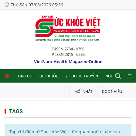
Thứ Sáu 07/08/2026 05:56
E-ISSN 2734 - 9756
P-ISSN 2815 - 6285
VietNam Health MagazineOnline
NLINE
TIN TỨC
SỨC KHỎE
Y HỌC CỔ TRUYỀN
NGHIÊN CỨU TRA
MỚI NHẤT
ĐỌC NHIỀU
TAGS
Tạp chí điện tử Sức khỏe Việt - Cơ quan ngôn luận của