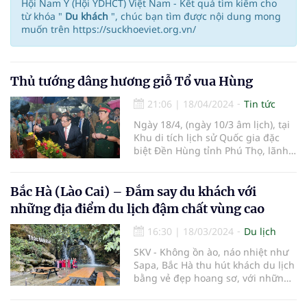
Hội Nam Y (Hội YDHCT) Việt Nam - Kết quả tìm kiếm cho
từ khóa "
Du khách
", chúc bạn tìm được nội dung mong
muốn trên https://suckhoeviet.org.vn/
Thủ tướng dâng hương giỗ Tổ vua Hùng
21:06
|
18/04/2024
Tin tức
Ngày 18/4, (ngày 10/3 âm lịch), tại
Khu di tích lịch sử Quốc gia đặc
biệt Đền Hùng tỉnh Phú Thọ, lãnh
đạo Đảng và Nhà nước đã dâng
hương tưởng nhớ công lao xây
dựng và bảo vệ đất nước của các vị
Bắc Hà (Lào Cai) – Đắm say du khách với
vua Hùng.
những địa điểm du lịch đậm chất vùng cao
16:30
|
18/03/2024
Du lịch
SKV - Không ồn ào, náo nhiệt như
Sapa, Bắc Hà thu hút khách du lịch
bằng vẻ đẹp hoang sơ, với những
giá trị văn hoá đậm đà phong vị
vùng Tây Bắc. Nơi đây sở hữu