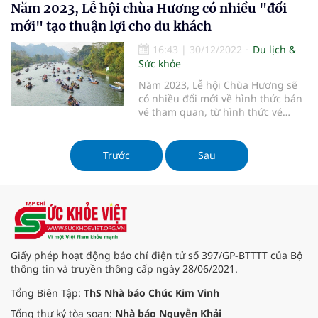
tục tập quán của đồng bào các dân
Năm 2023, Lễ hội chùa Hương có nhiều "đổi
tộc.
mới" tạo thuận lợi cho du khách
16:43
|
30/12/2022
Du lịch &
Sức khỏe
Năm 2023, Lễ hội Chùa Hương sẽ
có nhiều đổi mới về hình thức bán
vé tham quan, từ hình thức vé
truyền thống sang mô hình vé điện
tử, thí điểm mô hình chạy xe điện
tại các điểm bến xe … nhằm đáp
Trước
Sau
ứng được nhu cầu tham quan,
thưởng ngoạn của du khách về với
Giấy phép hoạt động báo chí điện tử số 397/GP-BTTTT của Bộ
thông tin và truyền thông cấp ngày 28/06/2021.
Tổng Biên Tập:
ThS Nhà báo Chúc Kim Vinh
Tổng thư ký tòa soạn:
Nhà báo Nguyễn Khải