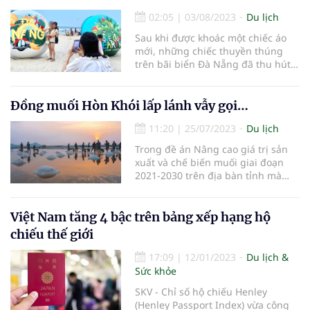
02:05
|
03/08/2023
Du lịch
Sau khi được khoác một chiếc áo
mới, những chiếc thuyền thúng
trên bãi biển Đà Nẵng đã thu hút
đông đảo khách du lịch và người
dân đến chụp ảnh.
Đồng muối Hòn Khói lấp lánh vẫy gọi…
11:20
|
25/07/2023
Du lịch
Trong đề án Nâng cao giá trị sản
xuất và chế biến muối giai đoạn
2021-2030 trên địa bàn tỉnh mà
UBND tỉnh Khánh Hòa đã phê
duyệt (theo Quyết định 2142 ban
hành ngày 26/7/2021) có nội dung
Việt Nam tăng 4 bậc trên bảng xếp hạng hộ
phát triển nghề sản xuất muối
chiếu thế giới
truyền thống gắn với du lịch.
17:09
|
12/01/2023
Du lịch &
Sức khỏe
SKV - Chỉ số hộ chiếu Henley
(Henley Passport Index) vừa công