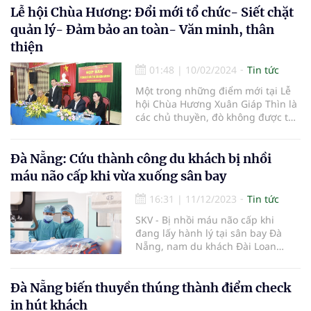
nhiều địa điểm tham quan tuyệt
Lễ hội Chùa Hương: Đổi mới tổ chức- Siết chặt
đẹp và nồng đượm tình cảm của
quản lý- Đảm bảo an toàn- Văn minh, thân
bà con dân tộc đồng bào thân
thiện
thiện, hiếu khách.
01:48
|
10/02/2024
Tin tức
Một trong những điểm mới tại Lễ
hội Chùa Hương Xuân Giáp Thìn là
các chủ thuyền, đò không được tự
do đón khách như trước, mà phải
tham gia hợp tác xã mới được làm
dịch vụ nhằm chấm dứt tình trạng
Đà Nẵng: Cứu thành công du khách bị nhồi
chèo kéo, vòi thêm tiền từ du
máu não cấp khi vừa xuống sân bay
khách...
16:31
|
11/12/2023
Tin tức
SKV - Bị nhồi máu não cấp khi
đang lấy hành lý tại sân bay Đà
Nẵng, nam du khách Đài Loan
được đưa đến bệnh viện cấp cứu
kịp thời.
Đà Nẵng biến thuyền thúng thành điểm check
in hút khách