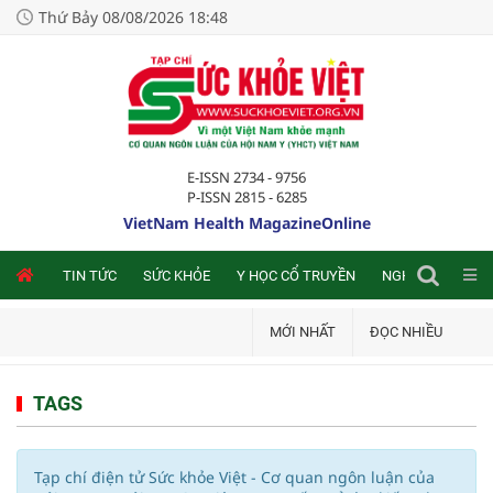
Thứ Bảy 08/08/2026 18:48
E-ISSN 2734 - 9756
P-ISSN 2815 - 6285
VietNam Health MagazineOnline
NLINE
TIN TỨC
SỨC KHỎE
Y HỌC CỔ TRUYỀN
NGHIÊN CỨU TRA
MỚI NHẤT
ĐỌC NHIỀU
TAGS
Tạp chí điện tử Sức khỏe Việt - Cơ quan ngôn luận của