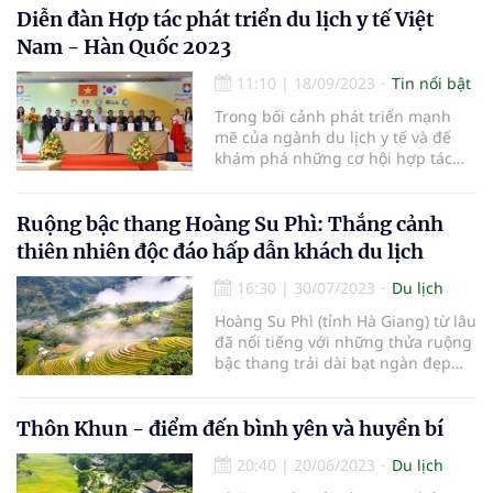
du lịch Việt Nam nói chung và tỉnh
Diễn đàn Hợp tác phát triển du lịch y tế Việt
Điện Biên nói riêng, thu hút khách
Nam - Hàn Quốc 2023
du lịch trong, ngoà
11:10
|
18/09/2023
Tin nổi bật
Trong bối cảnh phát triển mạnh
mẽ của ngành du lịch y tế và để
khám phá những cơ hội hợp tác
mới giữa Việt Nam và Hàn Quốc,
Diễn đàn Hợp tác phát triển du lịch
y tế Việt Nam - Hàn Quốc 2023
Ruộng bậc thang Hoàng Su Phì: Thắng cảnh
được tổ chức tại TPHCM vào ngày
thiên nhiên độc đáo hấp dẫn khách du lịch
16/9.
16:30
|
30/07/2023
Du lịch
Hoàng Su Phì (tỉnh Hà Giang) từ lâu
đã nổi tiếng với những thửa ruộng
bậc thang trải dài bạt ngàn đẹp
tuyệt mỹ. Vùng đất diệu kỳ này
chắc chắn sẽ là điểm đến lý tưởng
dành cho những tâm hồn yêu
Thôn Khun - điểm đến bình yên và huyền bí
thiên nhiên và đam mê khám phá
20:40
|
20/06/2023
Du lịch
những nét đẹp nơi núi rừng Tây