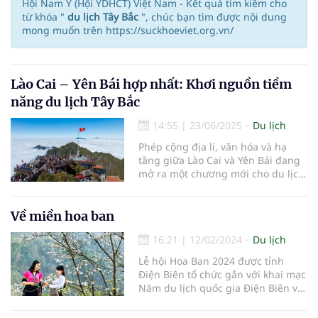
Hội Nam Y (Hội YDHCT) Việt Nam - Kết quả tìm kiếm cho
từ khóa "
du lịch Tây Bắc
", chúc bạn tìm được nội dung
mong muốn trên https://suckhoeviet.org.vn/
Lào Cai – Yên Bái hợp nhất: Khơi nguồn tiềm
năng du lịch Tây Bắc
14:55
|
23/06/2025
Du lịch
Phép cộng địa lí, văn hóa và hạ
tầng giữa Lào Cai và Yên Bái đang
mở ra một chương mới cho du lịch
Tây Bắc, nơi “hành lang cao
nguyên” được định hình thành
chuỗi điểm đến đa sắc – hiện đại –
Về miền hoa ban
bền vững trong giai đoạn 2025–
16:21
|
12/02/2024
Du lịch
2030.
Lễ hội Hoa Ban 2024 được tỉnh
Điện Biên tổ chức gắn với khai mạc
Năm du lịch quốc gia Điện Biên với
chủ đề “Về miền Hoa Ban” sẽ là sự
kiện lớn nhằm quảng bá điểm đến