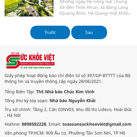
Những ngày Hè nóng nực chúng
tôi đến Thôn Khun, xã Bằng Lang
(Quang Bình, Hà Giang) một không
gian bình yên, thân thiện và nhiều
bí ẩn giữa núi rừng và sông suối
mát lành. Như một nàng tiên mơ
Trước
Sau
màng ngủ giữa núi rừng thôn
Khun thanh bình, đẹp đẽ giữa
nhữn
Giấy phép hoạt động báo chí điện tử số 397/GP-BTTTT của Bộ
thông tin và truyền thông cấp ngày 28/06/2021.
Tổng Biên Tập:
ThS Nhà báo Chúc Kim Vinh
Tổng thư ký tòa soạn:
Nhà báo Nguyễn Khải
Trụ sở chính: Tầng 2, Căn 03NV03, khu đô thị Lideco, Hoài Đức
, Hà Nội
Hotline:
0898582228
. Email:
toasoansuckhoeviet@gmail.com
Văn phòng TP.HCM: 909 Âu cơ, Phường Tân Sơn Nhì, TP Hồ