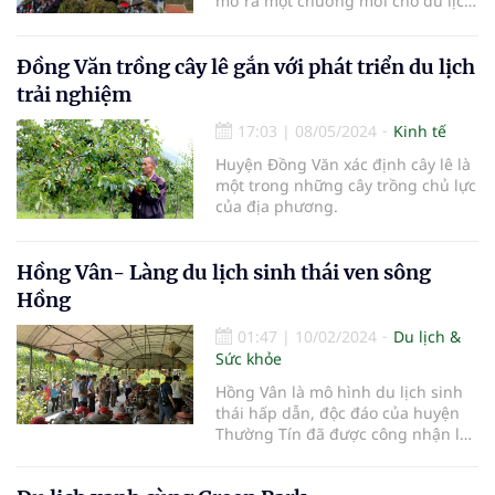
mở ra một chương mới cho du lịch
Tây Bắc, nơi “hành lang cao
nguyên” được định hình thành
chuỗi điểm đến đa sắc – hiện đại –
Đồng Văn trồng cây lê gắn với phát triển du lịch
bền vững trong giai đoạn 2025–
trải nghiệm
2030.
17:03
|
08/05/2024
Kinh tế
Huyện Đồng Văn xác định cây lê là
một trong những cây trồng chủ lực
của địa phương.
Hồng Vân- Làng du lịch sinh thái ven sông
Hồng
01:47
|
10/02/2024
Du lịch &
Sức khỏe
Hồng Vân là mô hình du lịch sinh
thái hấp dẫn, độc đáo của huyện
Thường Tín đã được công nhận là
điểm du lịch làng nghề và đạt
chuẩn OCOP 4 sao mô hình du lịch