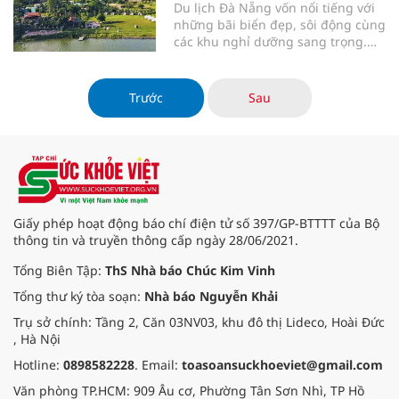
Du lịch Đà Nẵng vốn nổi tiếng với
những bãi biển đẹp, sôi động cùng
các khu nghỉ dưỡng sang trọng.
Không chỉ có vậy, nếu dành một
giờ di chuyển về phía tây bắc
thành phố, khách du lịch còn được
Trước
Sau
"đổi gió" trong khung cảnh núi
rừng, làng mạc sơn thủy hữu tì
Giấy phép hoạt động báo chí điện tử số 397/GP-BTTTT của Bộ
thông tin và truyền thông cấp ngày 28/06/2021.
Tổng Biên Tập:
ThS Nhà báo Chúc Kim Vinh
Tổng thư ký tòa soạn:
Nhà báo Nguyễn Khải
Trụ sở chính: Tầng 2, Căn 03NV03, khu đô thị Lideco, Hoài Đức
, Hà Nội
Hotline:
0898582228
. Email:
toasoansuckhoeviet@gmail.com
Văn phòng TP.HCM: 909 Âu cơ, Phường Tân Sơn Nhì, TP Hồ