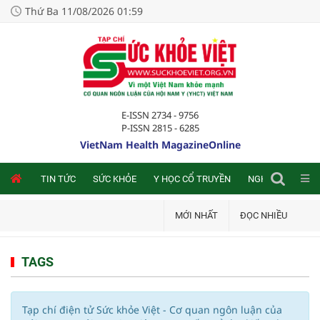
Thứ Ba 11/08/2026 01:59
E-ISSN 2734 - 9756
P-ISSN 2815 - 6285
VietNam Health MagazineOnline
NLINE
TIN TỨC
SỨC KHỎE
Y HỌC CỔ TRUYỀN
NGHIÊN CỨU TRA
MỚI NHẤT
ĐỌC NHIỀU
TAGS
Tạp chí điện tử Sức khỏe Việt - Cơ quan ngôn luận của