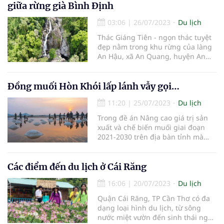
giữa rừng già Bình Định
03:06
|
26/07/2023
Du lịch
Thác Giáng Tiên - ngọn thác tuyệt
đẹp nằm trong khu rừng của làng
An Hậu, xã An Quang, huyện An
Lão, tỉnh Bình Định (cách thành
phố Quy Nhơn khoảng 110km) là
điểm dã ngoại thu hút du khách
Đồng muối Hòn Khói lấp lánh vẫy gọi…
trong dịp hè.
11:20
|
25/07/2023
Du lịch
Trong đề án Nâng cao giá trị sản
xuất và chế biến muối giai đoạn
2021-2030 trên địa bàn tỉnh mà
UBND tỉnh Khánh Hòa đã phê
duyệt (theo Quyết định 2142 ban
hành ngày 26/7/2021) có nội dung
Các điểm đến du lịch ở Cái Răng
phát triển nghề sản xuất muối
16:06
|
20/07/2023
Du lịch
truyền thống gắn với du lịch.
Quận Cái Răng, TP Cần Thơ có đa
dạng loại hình du lịch, từ sông
nước miệt vườn đến sinh thái nghỉ