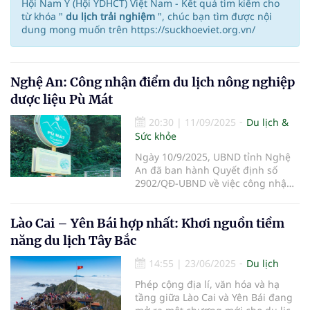
Hội Nam Y (Hội YDHCT) Việt Nam - Kết quả tìm kiếm cho
từ khóa "
du lịch trải nghiệm
", chúc bạn tìm được nội
dung mong muốn trên https://suckhoeviet.org.vn/
Nghệ An: Công nhận điểm du lịch nông nghiệp
dược liệu Pù Mát
20:30
|
11/09/2025
Du lịch &
Sức khỏe
Ngày 10/9/2025, UBND tỉnh Nghệ
An đã ban hành Quyết định số
2902/QĐ-UBND về việc công nhận
Điểm du lịch đối với “Điểm tham
quan, trải nghiệm du lịch nông
Lào Cai – Yên Bái hợp nhất: Khơi nguồn tiềm
nghiệp Dược liệu Pù Mát”.
năng du lịch Tây Bắc
14:55
|
23/06/2025
Du lịch
Phép cộng địa lí, văn hóa và hạ
tầng giữa Lào Cai và Yên Bái đang