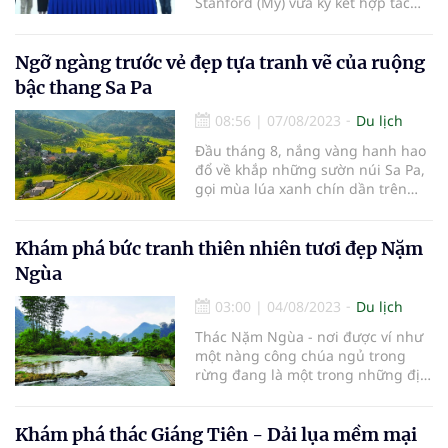
Stanford (Mỹ) vừa ký kết hợp tác
đẩy mạnh đào tạo, nghiên cứu,
phát triển công nghệ sinh học, trí
tuệ nhân tạo (AI) trong ứng dụng y
Ngỡ ngàng trước vẻ đẹp tựa tranh vẽ của ruộng
tế, các loại thuốc mới và công nghệ
bậc thang Sa Pa
tầm soát viêm gan D tại Việt Nam.
08:56
|
07/08/2023
Du lịch
Đầu tháng 8, nắng vàng hanh hao
đổ về khắp những sườn núi Sa Pa,
gọi mùa lúa xanh chín dần trên
khắp bản làng, đẹp tựa tuyệt tác
của họa sĩ tài ba.
Khám phá bức tranh thiên nhiên tươi đẹp Nặm
Ngùa
03:00
|
04/08/2023
Du lịch
Thác Nặm Ngùa - nơi được ví như
một nàng công chúa ngủ trong
rừng đang là một trong những địa
danh du lịch ở Hà Quảng được giới
trẻ “đổ xô” khám phá dịp hè này.
Khám phá thác Giáng Tiên - Dải lụa mềm mại