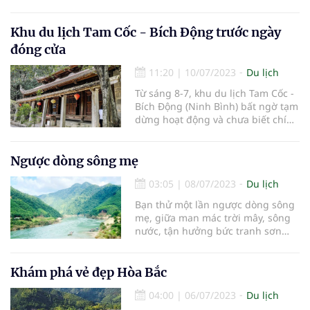
dưỡng, trải nghiệm làng nghề, văn
hóa, nông nghiệp, cắm trại…
Khu du lịch Tam Cốc - Bích Động trước ngày
đóng cửa
11:20
|
10/07/2023
Du lịch
Từ sáng 8-7, khu du lịch Tam Cốc -
Bích Động (Ninh Bình) bất ngờ tạm
dừng hoạt động và chưa biết chính
xác ngày mở cửa trở lại. Cảnh vật ở
khu du lịch nổi tiếng này trước
ngày đóng cửa như thế nào?
Ngược dòng sông mẹ
03:05
|
08/07/2023
Du lịch
Bạn thử một lần ngược dòng sông
mẹ, giữa man mác trời mây, sông
nước, tận hưởng bức tranh sơn
thủy hữu tình, mới thấm hết cảnh
đẹp quê xứ.
Khám phá vẻ đẹp Hòa Bắc
04:00
|
06/07/2023
Du lịch