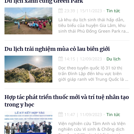
Du lịch xanh cùng Green Park
nông thôn. Mỗi năm đón hàng vạn
khách tới tham quan, du lịch và
23:39
|
15/11/2023
Tin tức
nghỉ dưỡng.
Là khu du lịch sinh thái hấp dẫn,
tiêu biểu của huyện Gia Lâm, khu
sinh thái Phù Đổng Green Park ra
đời trên khuôn viên 15,6ha với
không gian thoáng đãng, trong
lành, bao phủ bởi hệ thống cây
Du lịch trải nghiệm mùa cỏ lau biên giới
xanh đến 90% diện tích. Mô hình
14:15
|
12/09/2023
Du lịch
này đã được UBND TP. Hà Nội côn
Dọc theo tuyến quốc lộ 31 từ thị
trấn Đình Lập đến khu vực biên
giới giáp ranh với Trung Quốc là 2
xã Bính Xá và Bắc Xa. Điểm nổi bật
về du lịch của khu vực này là cung
đường tuần tra biên giới dài hơn
Hợp tác phát triển thuốc mới và trí tuệ nhân tạo
34 km, trải dài qua địa bàn 2 xã
trong y học
(Bính Xá, Bắc Xa).
11:47
|
11/09/2023
Tin tức
Viện nghiên cứu Tâm Anh và Viện
nghiên cứu Vi sinh & Chống dịch