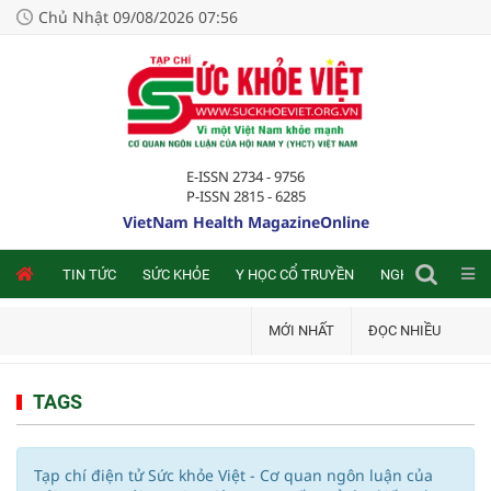
Chủ Nhật 09/08/2026 07:56
E-ISSN 2734 - 9756
P-ISSN 2815 - 6285
VietNam Health MagazineOnline
NLINE
TIN TỨC
SỨC KHỎE
Y HỌC CỔ TRUYỀN
NGHIÊN CỨU TRA
MỚI NHẤT
ĐỌC NHIỀU
TAGS
Tạp chí điện tử Sức khỏe Việt - Cơ quan ngôn luận của