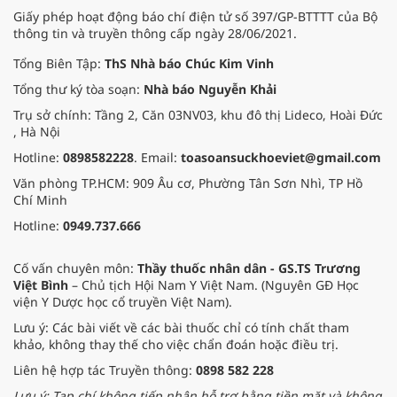
Giấy phép hoạt động báo chí điện tử số 397/GP-BTTTT của Bộ
thông tin và truyền thông cấp ngày 28/06/2021.
Tổng Biên Tập:
ThS Nhà báo Chúc Kim Vinh
Tổng thư ký tòa soạn:
Nhà báo Nguyễn Khải
Trụ sở chính: Tầng 2, Căn 03NV03, khu đô thị Lideco, Hoài Đức
, Hà Nội
Hotline:
0898582228
. Email:
toasoansuckhoeviet@gmail.com
Văn phòng TP.HCM: 909 Âu cơ, Phường Tân Sơn Nhì, TP Hồ
Chí Minh
Hotline:
0949.737.666
Cố vấn chuyên môn:
Thầy thuốc nhân dân - GS.TS Trương
Việt Bình
– Chủ tịch Hội Nam Y Việt Nam. (Nguyên GĐ Học
viện Y Dược học cổ truyền Việt Nam).
Lưu ý: Các bài viết về các bài thuốc chỉ có tính chất tham
khảo, không thay thế cho việc chẩn đoán hoặc điều trị.
Liên hệ hợp tác Truyền thông:
0898 582 228
Lưu ý: Tạp chí không tiếp nhận hỗ trợ bằng tiền mặt và không