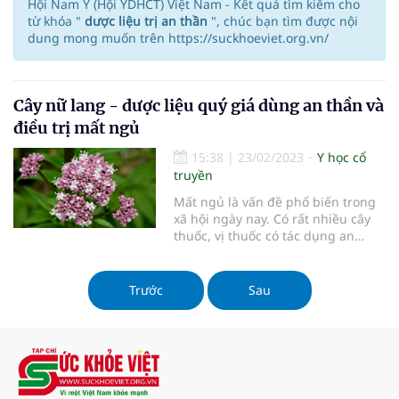
Hội Nam Y (Hội YDHCT) Việt Nam - Kết quả tìm kiếm cho
từ khóa "
dược liệu trị an thần
", chúc bạn tìm được nội
dung mong muốn trên https://suckhoeviet.org.vn/
Cây nữ lang - dược liệu quý giá dùng an thần và
điều trị mất ngủ
15:38
|
23/02/2023
Y học cổ
truyền
Mất ngủ là vấn đề phổ biến trong
xã hội ngày nay. Có rất nhiều cây
thuốc, vị thuốc có tác dụng an
thần, hỗ trợ điều trị mất ngủ. Bắt
đầu được biết đến từ thế kỷ thứ 2
và trở nên phổ biến hơn vào thế kỷ
Trước
Sau
thứ 7 cây nữ lang đã được sử dụng
như một vị thuốc để an thần và
điều trị mất ngủ hiệu quả...