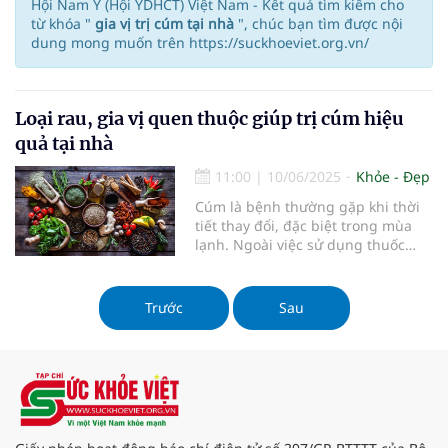
Hội Nam Y (Hội YDHCT) Việt Nam - Kết quả tìm kiếm cho
từ khóa "
gia vị trị cúm tại nhà
", chúc bạn tìm được nội
dung mong muốn trên https://suckhoeviet.org.vn/
Loại rau, gia vị quen thuộc giúp trị cúm hiệu
quả tại nhà
11:00
|
10/06/2025
Khỏe - Đẹp
Cúm là bệnh thường gặp khi thời
tiết thay đổi, đặc biệt trong mùa
lạnh. Ngoài việc sử dụng thuốc
theo chỉ định của bác sĩ, bạn có
thể tận dụng những loại rau, gia vị
quen thuộc trong bếp để hỗ trợ
Trước
Sau
điều trị cúm ngay tại nhà. Dưới đây
là 6 loại thực phẩm vừa dễ tìm, vừa
mang lại hiệu quả cao trong việc
phòng và trị cúm.