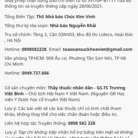
Giấy phép hoạt động báo chí điện tử số 397/GP-BTTTT của Bộ
thông tin và truyền thông cấp ngày 28/06/2021.
Tổng Biên Tập:
ThS Nhà báo Chúc Kim Vinh
Tổng thư ký tòa soạn:
Nhà báo Nguyễn Khải
Trụ sở chính: Tầng 2, Căn 03NV03, khu đô thị Lideco, Hoài Đức
, Hà Nội
Hotline:
0898582228
. Email:
toasoansuckhoeviet@gmail.com
Văn phòng TP.HCM: 909 Âu cơ, Phường Tân Sơn Nhì, TP Hồ
Chí Minh
Hotline:
0949.737.666
Cố vấn chuyên môn:
Thầy thuốc nhân dân - GS.TS Trương
Việt Bình
– Chủ tịch Hội Nam Y Việt Nam. (Nguyên GĐ Học
viện Y Dược học cổ truyền Việt Nam).
Lưu ý: Các bài viết về các bài thuốc chỉ có tính chất tham
khảo, không thay thế cho việc chẩn đoán hoặc điều trị.
Liên hệ hợp tác Truyền thông:
0898 582 228
Lưu ý: Tạp chí không tiếp nhận hỗ trợ bằng tiền mặt và không
ủy quyền cho bất kỳ tài khoản, công ty truyền thông hoặc cá