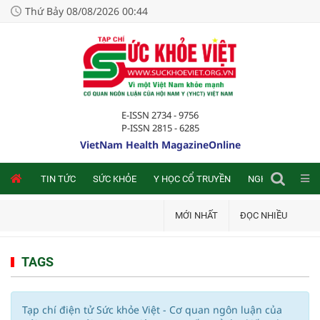
Thứ Bảy 08/08/2026 00:44
E-ISSN 2734 - 9756
P-ISSN 2815 - 6285
VietNam Health MagazineOnline
NLINE
TIN TỨC
SỨC KHỎE
Y HỌC CỔ TRUYỀN
NGHIÊN CỨU TRA
MỚI NHẤT
ĐỌC NHIỀU
TAGS
Tạp chí điện tử Sức khỏe Việt - Cơ quan ngôn luận của