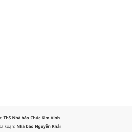
p:
ThS Nhà báo Chúc Kim Vinh
òa soạn:
Nhà báo Nguyễn Khải