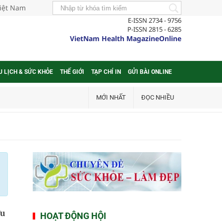
Việt Nam
E-ISSN 2734 - 9756
P-ISSN 2815 - 6285
VietNam Health MagazineOnline
U LỊCH & SỨC KHỎE
THẾ GIỚI
TẠP CHÍ IN
GỬI BÀI ONLINE
MỚI NHẤT
ĐỌC NHIỀU
ứu
HOẠT ĐỘNG HỘI