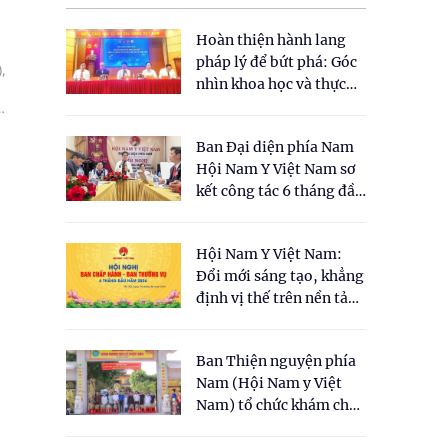
Hoàn thiện hành lang
pháp lý để bứt phá: Góc
,
nhìn khoa học và thực
tiễn tại Tọa đàm " Đề
xuất một số nội dung
Ban Đại diện phía Nam
cho Luật Y dược cổ
Hội Nam Y Việt Nam sơ
truyền Việt Nam"
kết công tác 6 tháng đầu
năm 2026
Hội Nam Y Việt Nam:
Đổi mới sáng tạo, khẳng
định vị thế trên nền tảng
y học cổ truyền và khoa
học hiện đại
Ban Thiện nguyện phía
Nam (Hội Nam y Việt
Nam) tổ chức khám chữa
bệnh y học cổ truyền và