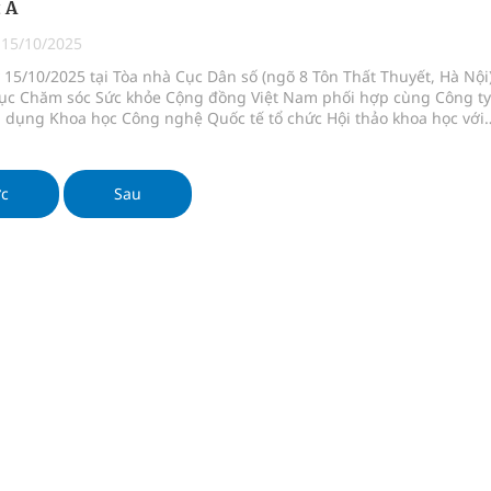
 A
ầm
|
15/10/2025
i sầu riêng 2026
15/10/2025 tại Tòa nhà Cục Dân số (ngõ 8 Tôn Thất Thuyết, Hà Nội)
dục Chăm sóc Sức khỏe Cộng đồng Việt Nam phối hợp cùng Công ty
nh vực cấp cứu, điều trị đột quỵ
dụng Khoa học Công nghệ Quốc tế tổ chức Hội thảo khoa học với
hững kết quả đột phá trong nghiên cứu mới về sản phẩm Smart A”.
 lại khai thác vào ngày 19/8
ớc
Sau
pháp tăng cường chống hàng giả và gian lận thương
oàn quốc