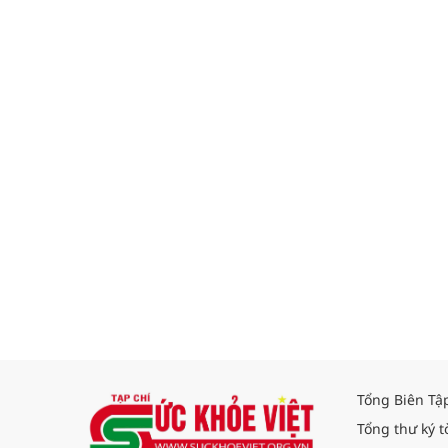
Tổng Biên Tậ
Tổng thư ký t