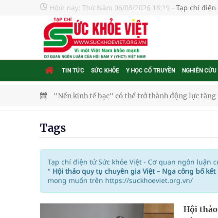
Hôm nay:
Thứ Năm 06/08/2026 18:19
-
Tạp chí điện
TIN TỨC
SỨC KHỎE
Y HỌC CỔ TRUYỀN
NGHIÊN CỨU
"Nền kinh tế bạc" có thể trở thành động lực tăn
Quảng Trị: Phát huy vai trò của chính quyền địa 
Tags
bảo vệ sức khỏe Nhân dân
Không chỉ cắt tóc, Đông Tây Barbershop dành ng
Tạp chí điện tử Sức khỏe Việt - Cơ quan ngôn luận 
"
Hội thảo quy tụ chuyên gia Việt – Nga công bố kế
mong muốn trên https://suckhoeviet.org.vn/
Bệnh viện không được thu thêm tiền của người b
cầu
Hội thảo