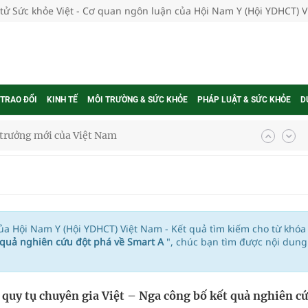
 tử Sức khỏe Việt - Cơ quan ngôn luận của Hội Nam Y (Hội YDHCT) 
 TRAO ĐỔI
KINH TẾ
MÔI TRƯỜNG & SỨC KHỎE
PHÁP LUẬT & SỨC KHỎE
D
g trưởng mới của Việt Nam
phương hai cấp trong quản lý hoạt động nha khoa,
uồn lực cho môi trường và cộng đồng
của Hội Nam Y (Hội YDHCT) Việt Nam - Kết quả tìm kiếm cho từ khóa
t quả nghiên cứu đột phá về Smart A
", chúc bạn tìm được nội dung
ệnh bảo hiểm y tế nếu không đăng ký khám theo yêu
 quy tụ chuyên gia Việt – Nga công bố kết quả nghiên c