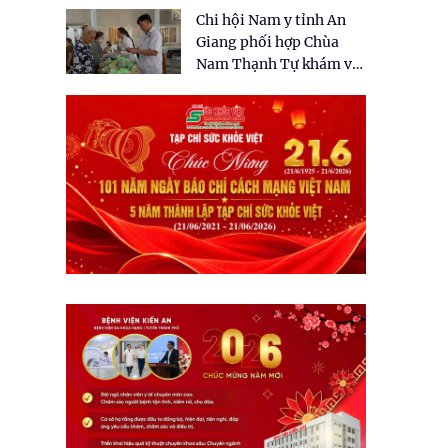
tặng quà cho 150 người
Chi hội Nam y tỉnh An
dân tại xã Tân Tập
Giang phối hợp Chùa
Nam Thạnh Tự khám và
cấp thuốc miễn phí cho
nhân dân