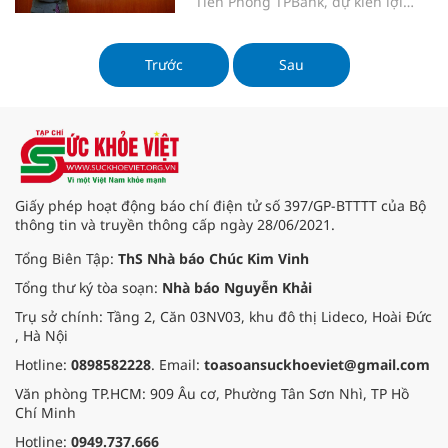
Tiên Phong TPBank, dự kiến lợi
nhuận trước thuế trong năm 2023
của ngân hàng sẽ tăng 15%.
Trước
Sau
Giấy phép hoạt động báo chí điện tử số 397/GP-BTTTT của Bộ
thông tin và truyền thông cấp ngày 28/06/2021.
Tổng Biên Tập:
ThS Nhà báo Chúc Kim Vinh
Tổng thư ký tòa soạn:
Nhà báo Nguyễn Khải
Trụ sở chính: Tầng 2, Căn 03NV03, khu đô thị Lideco, Hoài Đức
, Hà Nội
Hotline:
0898582228
. Email:
toasoansuckhoeviet@gmail.com
Văn phòng TP.HCM: 909 Âu cơ, Phường Tân Sơn Nhì, TP Hồ
Chí Minh
Hotline:
0949.737.666