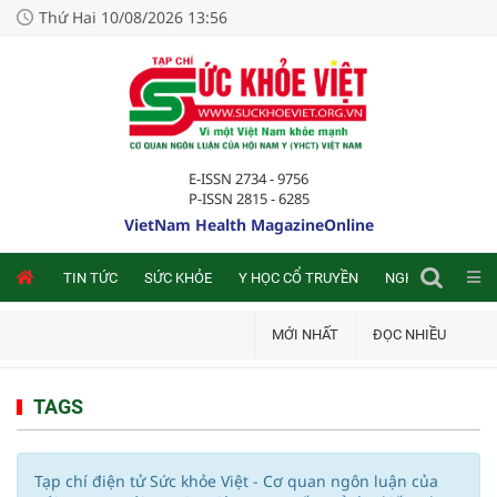
Thứ Hai 10/08/2026 13:56
E-ISSN 2734 - 9756
P-ISSN 2815 - 6285
VietNam Health MagazineOnline
NLINE
TIN TỨC
SỨC KHỎE
Y HỌC CỔ TRUYỀN
NGHIÊN CỨU TRA
MỚI NHẤT
ĐỌC NHIỀU
TAGS
Tạp chí điện tử Sức khỏe Việt - Cơ quan ngôn luận của