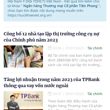
Hội Nam Y (Hội YDHCT) Việt Nam - Kết quả tìm kiếm cho
từ khóa "
Ngân hàng Thương mại Cổ phần Tiên Phong
",
chúc bạn tìm được nội dung mong muốn trên
https://suckhoeviet.org.vn/
Công bố 12 nhà tạo lập thị trường công cụ nợ
của Chính phủ năm 2023
03:06
|
07/01/2023
Tài chính
Bộ Tài chính vừa ban hành Quyết
định 2889/QĐ-BTC công bố danh
sách các nhà tạo lập thị trường
công cụ
Tăng lợi nhuận trong năm 2023 của TPBank
thông qua vay vốn nước ngoài
20:57
|
03/01/2023
Tài chính
Theo Giám đốc điều hành của
Ngân hàng Thương mại Cổ phần