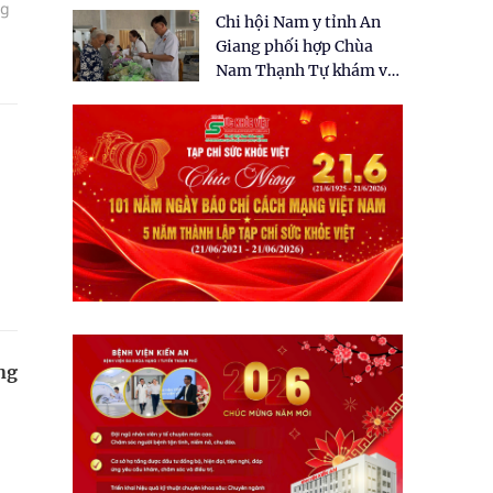
tặng quà cho 150 người
ng
Chi hội Nam y tỉnh An
dân tại xã Tân Tập
Giang phối hợp Chùa
Nam Thạnh Tự khám và
cấp thuốc miễn phí cho
nhân dân
ng