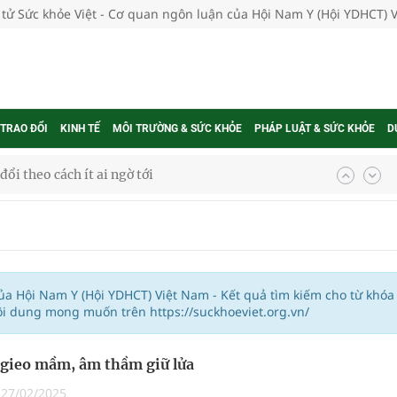
 tử Sức khỏe Việt - Cơ quan ngôn luận của Hội Nam Y (Hội YDHCT) 
 TRAO ĐỔI
KINH TẾ
MÔI TRƯỜNG & SỨC KHỎE
PHÁP LUẬT & SỨC KHỎE
D
ổi theo cách ít ai ngờ tới
hát triển gắn với chuyển đổi số
ờng Phú Thạnh
hìn phụ nữ mỗi năm
của Hội Nam Y (Hội YDHCT) Việt Nam - Kết quả tìm kiếm cho từ khóa
ội dung mong muốn trên https://suckhoeviet.org.vn/
gieo mầm, âm thầm giữ lửa
ợng thuốc
|
27/02/2025