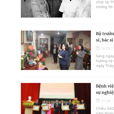
chức tại T
những lời 
Bộ trưởn
sĩ, bác 
16:03
Sáng ngày
hương và t
ngày Thầy 
trưởng có 
Bệnh việ
sự nghiệ
21:34
Chiều 24/2
năm Ngày 