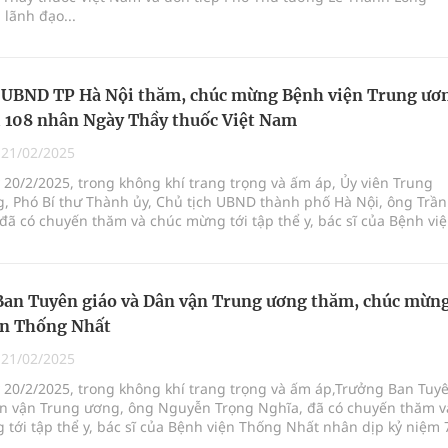
lãnh đạo...
h UBND TP Hà Nội thăm, chúc mừng Bệnh viện Trung ươ
 108 nhân Ngày Thầy thuốc Việt Nam
|
21/02/2025
20/2/2025, trong không khí trang trọng và ấm áp, Ủy viên Trung
, Phó Bí thư Thành ủy, Chủ tịch UBND thành phố Hà Nội, ông Trần
đã có chuyến thăm và chúc mừng tới tập thể y, bác sĩ của Bệnh vi
g Quân đội 108 nhân dịp kỷ niệm 70 năm Ngày Thầy thuốc Việt N
 - 27/2/2025). Đây không chỉ là dịp để tôn vinh những đóng góp củ
 mà còn là cơ hội để khẳng định vai trò quan trọng của những ng
 trong việc bảo vệ sức khỏe cộng đồng.
an Tuyên giáo và Dân vận Trung ương thăm, chúc mừn
ện Thống Nhất
|
21/02/2025
 20/2/2025, trong không khí trang trọng và ấm áp,Trưởng Ban Tuy
ân vận Trung ương, ông Nguyễn Trọng Nghĩa, đã có chuyến thăm v
tới tập thể y, bác sĩ của Bệnh viện Thống Nhất nhân dịp kỷ niệm 
hầy thuốc Việt Nam (27/2/1955 - 27/2/2025). Đây không chỉ là dịp