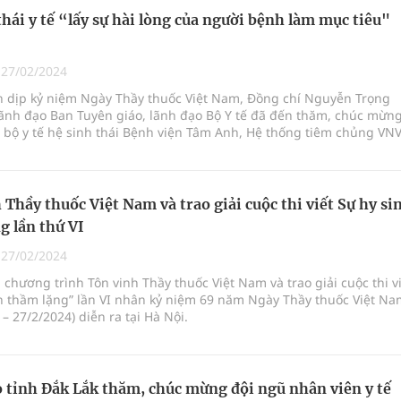
thái y tế “lấy sự hài lòng của người bệnh làm mục tiêu"
|
27/02/2024
n dịp kỷ niệm Ngày Thầy thuốc Việt Nam, Đồng chí Nguyễn Trọng
ãnh đạo Ban Tuyên giáo, lãnh đạo Bộ Y tế đã đến thăm, chúc mừng
n bộ y tế hệ sinh thái Bệnh viện Tâm Anh, Hệ thống tiêm chủng VN
y Dược phẩm ECO.
 Thầy thuốc Việt Nam và trao giải cuộc thi viết Sự hy si
g lần thứ VI
|
27/02/2024
 chương trình Tôn vinh Thầy thuốc Việt Nam và trao giải cuộc thi v
nh thầm lặng” lần VI nhân kỷ niệm 69 năm Ngày Thầy thuốc Việt Na
 – 27/2/2024) diễn ra tại Hà Nội.
 tỉnh Đắk Lắk thăm, chúc mừng đội ngũ nhân viên y tế