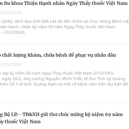
n Đa khoa Thiện Hạnh nhân Ngày Thầy thuốc Việt Nam
|
27/02/2024
y 26/02, lãnh đạo tỉnh Đắk Lắk đã đến thăm và chúc mừng Bệnh vi
hiện Hạnh, nhân kỷ niệm 69 năm Ngày Thầy thuốc Việt Nam
 – 27/2/2024).
 chất lượng khám, chữa bệnh để phục vụ nhân dân
|
27/02/2024
 dịp kỷ niệm 69 năm ngày Thầy thuốc Việt Nam (27/2/1955 -
, ngày 26/2, ông Lương Nguyễn Minh Triết, Bí thư Tỉnh uỷ Quảng
hăm Sở Y tế tỉnh Quảng Nam và một số bệnh viện trên địa bàn để
 khích lên với mong muốn đội ngũ y bác sĩ luôn yêu đời, yêu nghề.
nh uỷ Quảng Nam nhấn mạnh, thời gian đến tỉnh sẽ tập trung tháo
 khăn, nâng cao chất lượng khám, chữa bệnh cho nhân dân.
ng Bộ LĐ –TB&XH gửi thư chúc mừng kỷ niệm 69 năm
y thuốc Việt Nam