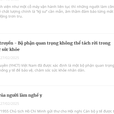
nh viện như một cỗ máy vận hành liên tục thì những người làm cô
ý chất lượng chính là “kỹ sư” cần mẫn, âm thầm đảm bảo từng mắt
g, nhiệt độ cao nhất 35 độ
động trơn tru.
kỳ, khám sàng lọc cho người dân
ợng y tế
 truyền - Bộ phận quan trọng không thể tách rời trong
 sức khỏe
|
27/02/2025
ruyền (YHCT) Việt Nam đã được xác định là một bộ phận quan trọn
hống y tế để bảo vệ, chăm sóc sức khỏe nhân dân.
của người làm nghề y
|
27/02/2025
1955 Chủ tịch Hồ Chí Minh gửi thư cho Hội nghị Cán bộ y tế được 