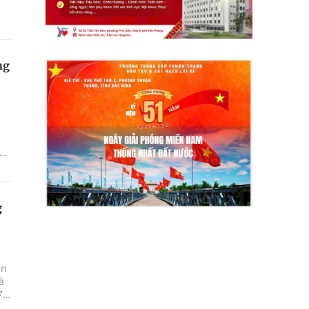
ng
ện
am
a
ười
g
ên
à
70
 để