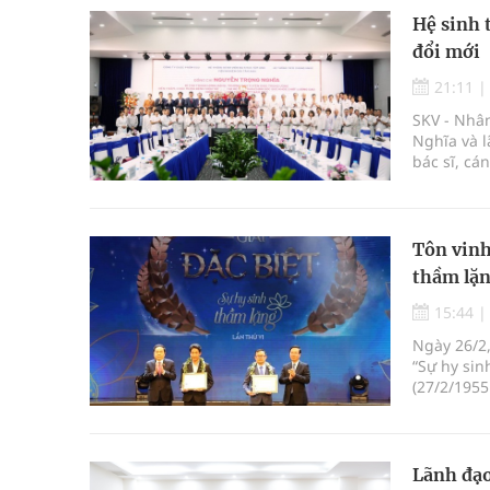
Hệ sinh 
đổi mới
21:11
SKV - Nhâ
Nghĩa và l
bác sĩ, cá
và Công t
Tôn vinh
thầm lặn
15:44
Ngày 26/2,
“Sự hy si
(27/2/1955
Lãnh đạo