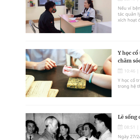
Cách âm nhạc trị liệu được “đo ni đóng giày”
Nếu ví bệ
tác quản l
Dự báo thời tiết ngày 08/8/2026: Bắc Bộ nắng nón
xích hoạt 
Đắk Lắk: Đẩy nhanh tiến độ khám sức khỏe định 
Đề xuất cơ chế thu hút nhân lực, nâng cao chất lư
Y học cổ
chăm sóc
10:46
Y học cổ t
trong hệ t
Lẽ sống 
08:51
Ngày 27/2/