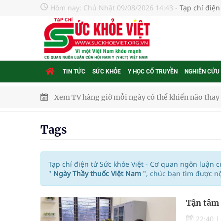
Hôm nay:
Chủ Nhật 09/08/2026 14:43
-
Tạp chí điện
TIN TỨC
SỨC KHỎE
Y HỌC CỔ TRUYỀN
NGHIÊN CỨU
Xem TV hàng giờ mỗi ngày có thể khiến não thay đ
Hội Đông y phường Cầu Kiệu ra mắt, định hướng p
Tags
TP.HCM: Ra mắt Câu lạc bộ Thầy Thuốc Trẻ phư
Tầm soát sớm ung thư vú giúp cứu sống hàng ng
Tạp chí điện tử Sức khỏe Việt - Cơ quan ngôn luận 
"
Ngày Thầy thuốc Việt Nam
", chúc bạn tìm được n
Giải pháp nâng cao thị lực thời hiện đại
Tận tâm 
Triển khai đồng bộ các giải pháp quản lý chất lư
22:40