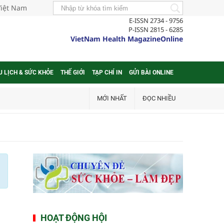
Việt Nam
E-ISSN 2734 - 9756
P-ISSN 2815 - 6285
VietNam Health MagazineOnline
U LỊCH & SỨC KHỎE
THẾ GIỚI
TẠP CHÍ IN
GỬI BÀI ONLINE
MỚI NHẤT
ĐỌC NHIỀU
HOẠT ĐỘNG HỘI