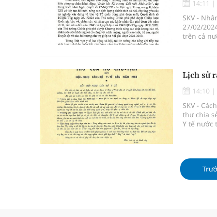
14:11
SKV - Nhâ
27/02/2024
trên cả nư
Lịch sử 
14:10
SKV - Cách
thư chia se
Y tế nước 
ngày Thầy
Trư