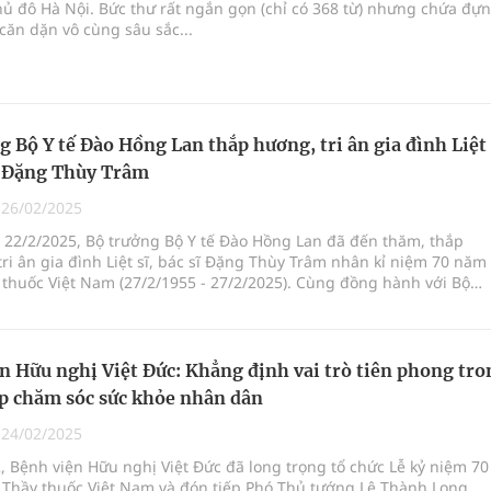
hủ đô Hà Nội. Bức thư rất ngắn gọn (chỉ có 368 từ) nhưng chứa đự
căn dặn vô cùng sâu sắc...
g Bộ Y tế Đào Hồng Lan thắp hương, tri ân gia đình Liệt
sĩ Đặng Thùy Trâm
|
26/02/2025
 22/2/2025, Bộ trưởng Bộ Y tế Đào Hồng Lan đã đến thăm, thắp
ri ân gia đình Liệt sĩ, bác sĩ Đặng Thùy Trâm nhân kỉ niệm 70 năm
thuốc Việt Nam (27/2/1955 - 27/2/2025). Cùng đồng hành với Bộ
đại diện lãnh đạo Công đoàn Y tế Việt Nam và Văn phòng Bộ Y tế.
n Hữu nghị Việt Đức: Khẳng định vai trò tiên phong tro
p chăm sóc sức khỏe nhân dân
|
24/02/2025
, Bệnh viện Hữu nghị Việt Đức đã long trọng tổ chức Lễ kỷ niệm 70
Thầy thuốc Việt Nam và đón tiếp Phó Thủ tướng Lê Thành Long