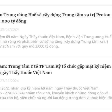
hững đóng góp của ngành y tế mà còn là cơ hội để khẳng định vai
rọng của những người thầy thuốc trong việc bảo vệ sức khỏe cộng
n Trung ương Huế sẽ xây dựng Trung tâm xạ trị Proton
.000 tỷ đồng
|
29/02/2024
 niệm 69 năm Ngày Thầy thuốc Việt Nam, Bệnh viện Trung ương Huế
ẽ mở rộng và phát triển cơ sở hạ tầng, xây dựng Trung tâm xạ trị
 Việt Nam với quy mô 2.000 tỷ đồng.
m: Trung tâm Y tế TP Tam Kỳ tổ chức gặp mặt kỷ niệm
ngày Thầy thuốc Việt Nam
|
27/02/2024
y 26/2, nhân dịp kỷ niệm 69 năm ngày Thầy thuốc Việt Nam
55 - 27/02/2024) nhằm tôn vinh, khuyến khích những đóng góp và
của cán bộ, viên chức và người lao động trong đơn vị thực hiện tốt
ảo vệ, chăm sóc và nâng cao sức khỏe nhân dân.