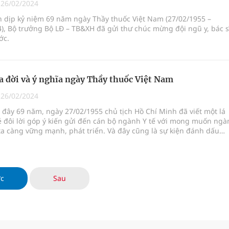
|
26/02/2024
n dịp kỷ niệm 69 năm ngày Thầy thuốc Việt Nam (27/02/1955 –
), Bộ trưởng Bộ LĐ – TB&XH đã gửi thư chúc mừng đội ngũ y, bác s
ớc.
ra đời và ý nghĩa ngày Thầy thuốc Việt Nam
|
26/02/2024
 đây 69 năm, ngày 27/02/1955 chủ tịch Hồ Chí Minh đã viết một lá
̉ đôi lời góp ý kiến gửi đến cán bộ ngành Y tế với mong muốn nga
ta càng vững mạnh, phát triển. Và đây cũng là sự kiện đánh dấu
 thuốc Việt Nam.
ớc
Sau