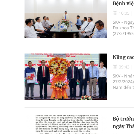
Bệnh việ
10:05
SKV - Ngà
Đa khoa T
(27/2/1955
Nâng cao
09:43
SKV - Nhân
27/2/2024)
Nam đến t
động viên,
Bí thư Tỉ
nhiều khó
Bộ trưở
ngày Thầ