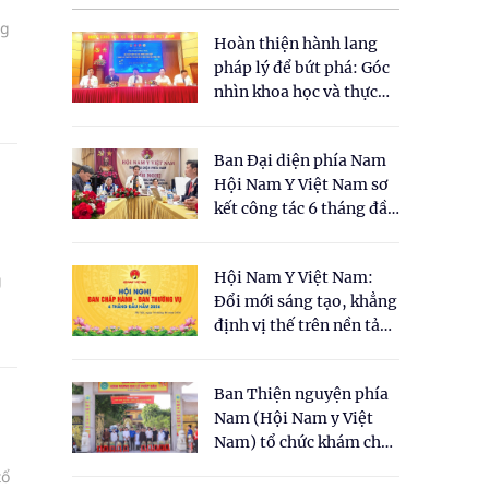
ng
Hoàn thiện hành lang
pháp lý để bứt phá: Góc
nhìn khoa học và thực
tiễn tại Tọa đàm " Đề
xuất một số nội dung
Ban Đại diện phía Nam
cho Luật Y dược cổ
Hội Nam Y Việt Nam sơ
truyền Việt Nam"
kết công tác 6 tháng đầu
năm 2026
Hội Nam Y Việt Nam:
g
Đổi mới sáng tạo, khẳng
định vị thế trên nền tảng
y học cổ truyền và khoa
học hiện đại
Ban Thiện nguyện phía
Nam (Hội Nam y Việt
Nam) tổ chức khám chữa
bệnh y học cổ truyền và
tổ