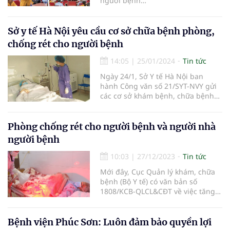
người bệnh…
hỏi là 45,04%.
Sở y tế Hà Nội yêu cầu cơ sở chữa bệnh phòng,
chống rét cho người bệnh
14:05
|
25/01/2024
Tin tức
Ngày 24/1, Sở Y tế Hà Nội ban
hành Công văn số 21/SYT-NVY gửi
các cơ sở khám bệnh, chữa bệnh
trong và ngoài công lập yêu cầu
tăng cường công tác phòng chống
rét cho người bệnh và người nhà
Phòng chống rét cho người bệnh và người nhà
người bệnh.
người bệnh
10:03
|
27/12/2023
Tin tức
Mới đây, Cục Quản lý khám, chữa
bệnh (Bộ Y tế) có văn bản số
1808/KCB-QLCL&CĐT về việc tăng
cường công tác phòng chống rét
cho người bệnh và người nhà
người bệnh.
Bệnh viện Phúc Sơn: Luôn đảm bảo quyền lợi