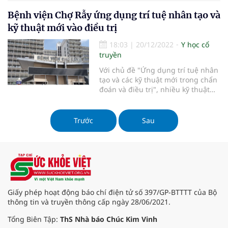
khác nhau và nó vẫn đang thách
Bệnh viện Chợ Rẫy ứng dụng trí tuệ nhân tạo và
thức giới y khoa. Các tế bào ung
thư có tính chất rất phức tạp và có
kỹ thuật mới vào điều trị
khả năng biến hóa khôn lường mà
không bị hệ miễn dịch tiêu diệt. Vì
18:03
|
20/12/2022
Y học cổ
vậy mà chúng mặc sức tung hoành
truyền
và gây bệnh cho cơ thể con người,
Với chủ đề "Ứng dụng trí tuệ nhân
thậm chí là không có phương pháp
tạo và các kỹ thuật mới trong chẩn
nào có thể đánh bại chúng khi
đoán và điều trị", nhiều kỹ thuật
bệnh bước vào giai đoạn cuối. Sức
lĩnh vực cận lâm sàng như sinh
khỏe Việt xin chia sẻ một số thông
hóa, huyết học, chẩn đoán hình
tin liên quan đến ung thư để quý
ảnh, nội soi, siêu âm, y học hạt
Trước
Sau
bạn đọc có thể nắm được.
nhân, truyền máu… được "trình
làng".
Giấy phép hoạt động báo chí điện tử số 397/GP-BTTTT của Bộ
thông tin và truyền thông cấp ngày 28/06/2021.
Tổng Biên Tập:
ThS Nhà báo Chúc Kim Vinh