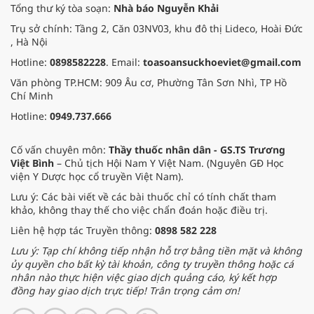
Tổng thư ký tòa soạn:
Nhà báo Nguyễn Khải
Trụ sở chính: Tầng 2, Căn 03NV03, khu đô thị Lideco, Hoài Đức
, Hà Nội
Hotline:
0898582228
. Email:
toasoansuckhoeviet@gmail.com
Văn phòng TP.HCM: 909 Âu cơ, Phường Tân Sơn Nhì, TP Hồ
Chí Minh
Hotline:
0949.737.666
Cố vấn chuyên môn:
Thầy thuốc nhân dân - GS.TS Trương
Việt Bình
– Chủ tịch Hội Nam Y Việt Nam. (Nguyên GĐ Học
viện Y Dược học cổ truyền Việt Nam).
Lưu ý: Các bài viết về các bài thuốc chỉ có tính chất tham
khảo, không thay thế cho việc chẩn đoán hoặc điều trị.
Liên hệ hợp tác Truyền thông:
0898 582 228
Lưu ý: Tạp chí không tiếp nhận hỗ trợ bằng tiền mặt và không
ủy quyền cho bất kỳ tài khoản, công ty truyền thông hoặc cá
nhân nào thực hiện việc giao dịch quảng cáo, ký kết hợp
đồng hay giao dịch trực tiếp! Trân trọng cảm ơn!