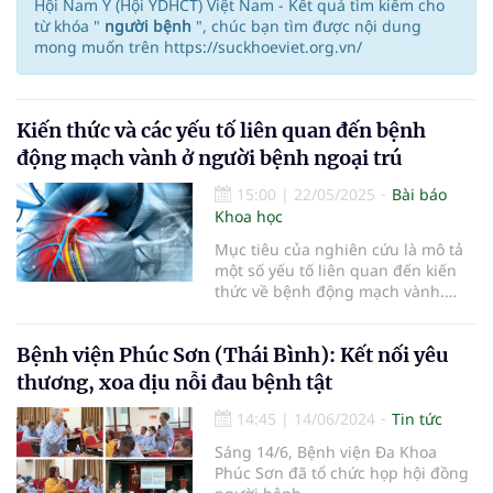
Hội Nam Y (Hội YDHCT) Việt Nam - Kết quả tìm kiếm cho
từ khóa "
người bệnh
", chúc bạn tìm được nội dung
mong muốn trên https://suckhoeviet.org.vn/
Kiến thức và các yếu tố liên quan đến bệnh
động mạch vành ở người bệnh ngoại trú
15:00
|
22/05/2025
Bài báo
Khoa học
Mục tiêu của nghiên cứu là mô tả
một số yếu tố liên quan đến kiến
thức về bệnh động mạch vành.
Nghiên cứu được thực hiện trên
128 người bệnh tại Bệnh viện Đa
Bệnh viện Phúc Sơn (Thái Bình): Kết nối yêu
khoa tỉnh Trà Vinh năm 2024. Kết
quả nghiên cứu cho thấy có 76,6%
thương, xoa dịu nỗi đau bệnh tật
người bệnh có kiến thức trung
bình và 23,7% người bệnh có kiến
14:45
|
14/06/2024
Tin tức
thức kém, không có người bệnh
Sáng 14/6, Bệnh viện Đa Khoa
nào có kiến thức tốt; tỷ lệ người
Phúc Sơn đã tổ chức họp hội đồng
bệnh trả lời đúng cho toàn bộ câu