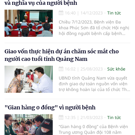
và nghĩa vụ của người bệnh
16:40
|
14/12/2023
Tin tức
Chiều 7/12/2023, Bệnh viện Đa
khoa Phúc Sơn đã tổ chức Hội nghị
hội đồng người bệnh cấp bệnh
viện.
Giao vốn thực hiện dự án chăm sóc mắt cho
người cao tuổi tỉnh Quảng Nam
16:02
|
25/08/2023
Sức khỏe
UBND tỉnh Quảng Nam vừa quyết
định giao dự toán nguồn vốn viện
trợ không hoàn lại của tổ chức The
Fred Hollows Foundation (FHF) tài
trợ cho Hội Người cao tuổi tỉnh để
thực hiện dự án “Chăm sóc mắt
"Gian hàng 0 đồng" vì người bệnh
cho người cao tuổi tỉnh Quảng
12:35
|
21/03/2023
Tin tức
Nam”.
“Gian hàng 0 đồng” của Bệnh viện
Trung ương Quân đội 108 nằm