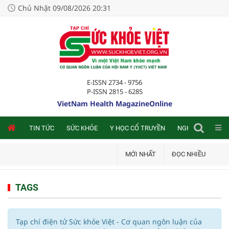
Chủ Nhật 09/08/2026 20:31
E-ISSN 2734 - 9756
P-ISSN 2815 - 6285
VietNam Health MagazineOnline
NLINE
TIN TỨC
SỨC KHỎE
Y HỌC CỔ TRUYỀN
NGHIÊN CỨU TRA
MỚI NHẤT
ĐỌC NHIỀU
TAGS
Tạp chí điện tử Sức khỏe Việt - Cơ quan ngôn luận của