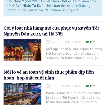
Hội Nam Y (Hội YDHCT) Việt Nam - Kết quả tìm kiếm cho
từ khóa "
Nhậu Tự Do
", chúc bạn tìm được nội dung
mong muốn trên https://suckhoeviet.org.vn/
Gợi ý loạt nhà hàng mở cửa phục vụ xuyên Tết
Nguyên Đán 2024 tại Hà Nội
08:00
|
10/01/2024
Tin tức
Mỗi dịp Tết đến, mọi người thường
hối hả với việc chuẩn bị bữa cơm
sum vầy, từ bánh chưng, gà luộc
hay giò chả. Sau những ngày ngập
tràn hương vị quen thuộc, nhiều
người hẳn muốn đổi gió với những
Nỗi lo về an toàn vệ sinh thực phẩm dịp liên
món ăn khác miệng để giải ngấy
hoan, họp mặt cuối năm
dịp đầu năm.
13:30
|
09/01/2024
Tin tức
(SKV) - Càng về cuối năm, đặc biệt
là vào dịp Tết Nguyên đán và mùa
lễ hội đầu năm 2024, thị trường