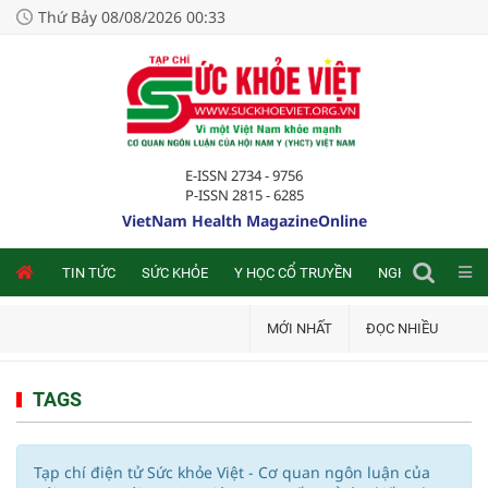
Thứ Bảy 08/08/2026 00:33
E-ISSN 2734 - 9756
P-ISSN 2815 - 6285
VietNam Health MagazineOnline
NLINE
TIN TỨC
SỨC KHỎE
Y HỌC CỔ TRUYỀN
NGHIÊN CỨU TRA
MỚI NHẤT
ĐỌC NHIỀU
TAGS
Tạp chí điện tử Sức khỏe Việt - Cơ quan ngôn luận của