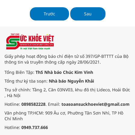
nhà hàng, ăn uống càng trở nên
phức tạp. Nỗi lo về vấn đề an toàn
vệ sinh thực phẩm trong những
Trước
Sau
bữa tiệc liên hoan tất niên là vấn
đề được người tiêu dùng vô cùng
quan tâm.
Giấy phép hoạt động báo chí điện tử số 397/GP-BTTTT của Bộ
thông tin và truyền thông cấp ngày 28/06/2021.
Tổng Biên Tập:
ThS Nhà báo Chúc Kim Vinh
Tổng thư ký tòa soạn:
Nhà báo Nguyễn Khải
Trụ sở chính: Tầng 2, Căn 03NV03, khu đô thị Lideco, Hoài Đức
, Hà Nội
Hotline:
0898582228
. Email:
toasoansuckhoeviet@gmail.com
Văn phòng TP.HCM: 909 Âu cơ, Phường Tân Sơn Nhì, TP Hồ
Chí Minh
Hotline:
0949.737.666