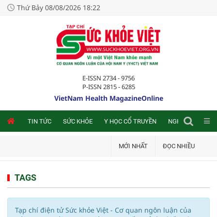
Thứ Bảy 08/08/2026 18:22
E-ISSN 2734 - 9756
P-ISSN 2815 - 6285
VietNam Health MagazineOnline
NLINE
TIN TỨC
SỨC KHỎE
Y HỌC CỔ TRUYỀN
NGHIÊN CỨU TRA
MỚI NHẤT
ĐỌC NHIỀU
TAGS
Tạp chí điện tử Sức khỏe Việt - Cơ quan ngôn luận của