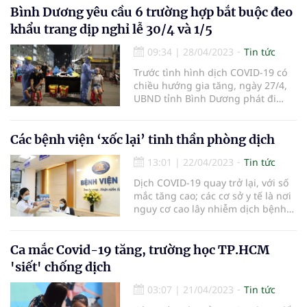
trường hợp mắc sốt xuất huyết.
Bình Dương yêu cầu 6 trường hợp bắt buộc đeo
Tuy nhiên, trong 6 tháng đầu năm
khẩu trang dịp nghỉ lễ 30/4 và 1/5
đã ghi nhận 1 trường hợp t
09:34
|
28/04/2023
Tin tức
Trước tình hình dịch COVID-19 có
chiều hướng gia tăng, ngày 27/4,
UBND tỉnh Bình Dương phát đi
công văn khẩn gửi các sở, ngành,
đoàn thể, UBND 9 huyện, thị,
thành phố và toàn thể nhân dân
Các bệnh viện ‘xốc lại’ tinh thần phòng dịch
trong tỉnh về việc tuân thủ thực
13:01
|
22/04/2023
Tin tức
hiện thông điệp 2K (khẩu trang và
Dịch COVID-19 quay trở lại, với số
mắc tăng cao; các cơ sở y tế là nơi
nguy cơ cao lây nhiễm dịch bệnh
nên cần xiết lại chế độ phòng dịch,
thực hiện các biện pháp nghiêm
ngặt hơn.
Ca mắc Covid-19 tăng, trường học TP.HCM
'siết' chống dịch
03:07
|
21/04/2023
Tin tức