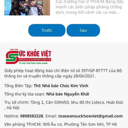
Các trường học ở TP.HCM đang đẩy
mạnh các biện pháp phòng chống
dịch, trong bối cảnh các ca mắc
Covid-19 tăng trở lại.
Trước
Sau
Giấy phép hoạt động báo chí điện tử số 397/GP-BTTTT của Bộ
thông tin và truyền thông cấp ngày 28/06/2021.
Tổng Biên Tập:
ThS Nhà báo Chúc Kim Vinh
Tổng thư ký tòa soạn:
Nhà báo Nguyễn Khải
Trụ sở chính: Tầng 2, Căn 03NV03, khu đô thị Lideco, Hoài Đức
, Hà Nội
Hotline:
0898582228
. Email:
toasoansuckhoeviet@gmail.com
Văn phòng TP.HCM: 909 Âu cơ, Phường Tân Sơn Nhì, TP Hồ