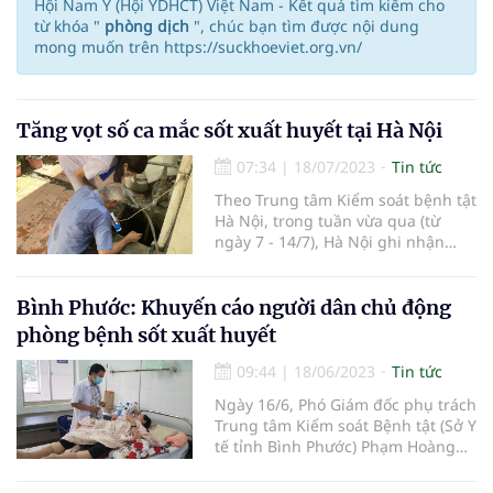
Hội Nam Y (Hội YDHCT) Việt Nam - Kết quả tìm kiếm cho
từ khóa "
phòng dịch
", chúc bạn tìm được nội dung
mong muốn trên https://suckhoeviet.org.vn/
Tăng vọt số ca mắc sốt xuất huyết tại Hà Nội
07:34
|
18/07/2023
Tin tức
Theo Trung tâm Kiểm soát bệnh tật
Hà Nội, trong tuần vừa qua (từ
ngày 7 - 14/7), Hà Nội ghi nhận
thêm 291 ca mắc mới sốt xuất
huyết; cao gấp đôi so với vài tuần
trước đó, không có ca tử vong.
Bình Phước: Khuyến cáo người dân chủ động
phòng bệnh sốt xuất huyết
09:44
|
18/06/2023
Tin tức
Ngày 16/6, Phó Giám đốc phụ trách
Trung tâm Kiểm soát Bệnh tật (Sở Y
tế tỉnh Bình Phước) Phạm Hoàng
Xuân cho biết, tính đến ngày 16/6,
toàn tỉnh đã ghi nhận hơn 700