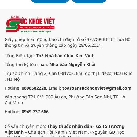
sản Trung ương thực sự đã và
đang ngày càng được nhiều n
Giấy phép hoạt động báo chí điện tử số 397/GP-BTTTT của Bộ
thông tin và truyền thông cấp ngày 28/06/2021.
Tổng Biên Tập:
ThS Nhà báo Chúc Kim Vinh
Tổng thư ký tòa soạn:
Nhà báo Nguyễn Khải
Trụ sở chính: Tầng 2, Căn 03NV03, khu đô thị Lideco, Hoài Đức
, Hà Nội
Hotline:
0898582228
. Email:
toasoansuckhoeviet@gmail.com
Văn phòng TP.HCM: 909 Âu cơ, Phường Tân Sơn Nhì, TP Hồ
Chí Minh
Hotline:
0949.737.666
Cố vấn chuyên môn:
Thầy thuốc nhân dân - GS.TS Trương
Việt Bình
– Chủ tịch Hội Nam Y Việt Nam. (Nguyên GĐ Học