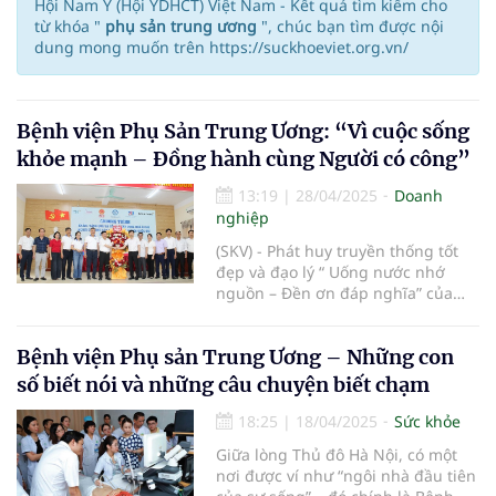
Hội Nam Y (Hội YDHCT) Việt Nam - Kết quả tìm kiếm cho
từ khóa "
phụ sản trung ương
", chúc bạn tìm được nội
dung mong muốn trên https://suckhoeviet.org.vn/
Bệnh viện Phụ Sản Trung Ương: “Vì cuộc sống
khỏe mạnh – Đồng hành cùng Người có công”
13:19
|
28/04/2025
Doanh
nghiệp
(SKV) - Phát huy truyền thống tốt
đẹp và đạo lý “ Uống nước nhớ
nguồn – Đền ơn đáp nghĩa” của
dân tộc Việt Nam. Ngày
26/04/2025, tại xã Ngọc Mỹ, Huyện
Bệnh viện Phụ sản Trung Ương – Những con
Quốc Oai, Thành phố Hà Nội, Bệnh
Viện Phụ Sản Trung Ương tổ chức
số biết nói và những câu chuyện biết chạm
chương trình “ Khám, Tầm soát
ung thư cổ tử cung, phát thuốc,
18:25
|
18/04/2025
Sức khỏe
tặng quà và hỗ trợ xây dựng nhà ở
Giữa lòng Thủ đô Hà Nội, có một
cho người có công”, trao hơn 300
nơi được ví như “ngôi nhà đầu tiên
xuất quà cho bà con nhân dân xã,