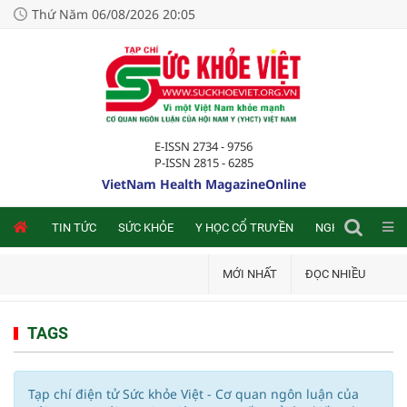
Thứ Năm 06/08/2026 20:05
E-ISSN 2734 - 9756
P-ISSN 2815 - 6285
VietNam Health MagazineOnline
NLINE
TIN TỨC
SỨC KHỎE
Y HỌC CỔ TRUYỀN
NGHIÊN CỨU TRA
MỚI NHẤT
ĐỌC NHIỀU
TAGS
Tạp chí điện tử Sức khỏe Việt - Cơ quan ngôn luận của