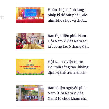
Hoàn thiện hành lang
pháp lý để bứt phá: Góc
vật
nhìn khoa học và thực
tiễn tại Tọa đàm " Đề
xuất một số nội dung
Ban Đại diện phía Nam
cho Luật Y dược cổ
Hội Nam Y Việt Nam sơ
truyền Việt Nam"
kết công tác 6 tháng đầu
năm 2026
Hội Nam Y Việt Nam:
Đổi mới sáng tạo, khẳng
định vị thế trên nền tảng
y học cổ truyền và khoa
học hiện đại
Ban Thiện nguyện phía
Nam (Hội Nam y Việt
Nam) tổ chức khám chữa
bệnh y học cổ truyền và