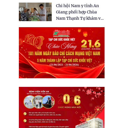
tặng quà cho 150 người
Chi hội Nam y tỉnh An
dân tại xã Tân Tập
Giang phối hợp Chùa
Nam Thạnh Tự khám và
cấp thuốc miễn phí cho
nhân dân