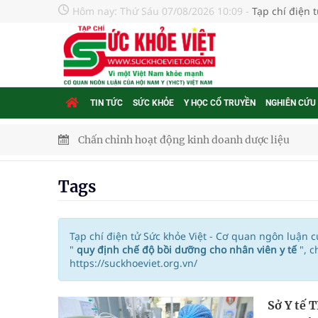
Hôm nay:
Thứ Sáu 07/08/2026 10:09
-
Tạp chí điện 
TIN TỨC
SỨC KHỎE
Y HỌC CỔ TRUYỀN
NGHIÊN CỨU
Chấn chỉnh hoạt động kinh doanh dược liệu
Súp lơ xanh mang đến hy vọng mới trong phòng 
Tags
Tác Dụng Chống Kết Tập Tiểu Cầu Và Chống Đông
Quan Bằng Chứng Dược Lý Và Cơ Chế Phân Tử
Tạp chí điện tử Sức khỏe Việt - Cơ quan ngôn luận 
"
quy định chế độ bồi dưỡng cho nhân viên y tế
", 
https://suckhoeviet.org.vn/
Xây dựng bản đồ mạng lưới cấp cứu ngoại viện t
"Nền kinh tế bạc" có thể trở thành động lực tăn
Sở Y tế 