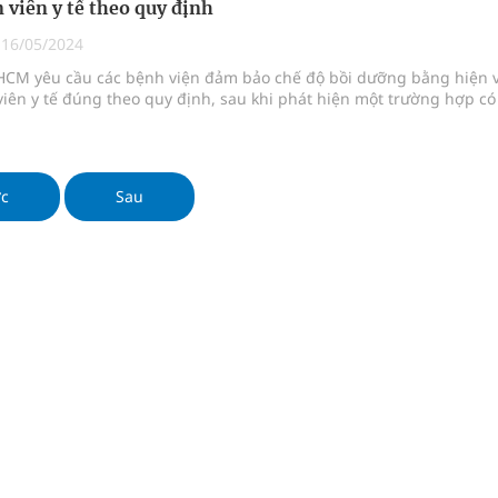
 viên y tế theo quy định
phương hai cấp trong quản lý hoạt động nha khoa,
|
16/05/2024
PHCM yêu cầu các bệnh viện đảm bảo chế độ bồi dưỡng bằng hiện 
iên y tế đúng theo quy định, sau khi phát hiện một trường hợp có
uồn lực cho môi trường và cộng đồng
ệnh bảo hiểm y tế nếu không đăng ký khám theo yêu
ớc
Sau
ầm
nghiệm thực tế