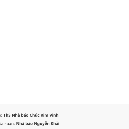
p:
ThS Nhà báo Chúc Kim Vinh
òa soạn:
Nhà báo Nguyễn Khải