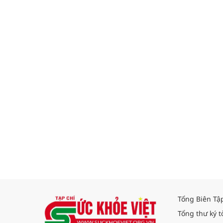
Tổng Biên Tậ
Tổng thư ký t