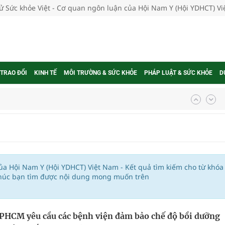
tử Sức khỏe Việt - Cơ quan ngôn luận của Hội Nam Y (Hội YDHCT) V
 TRAO ĐỔI
KINH TẾ
MÔI TRƯỜNG & SỨC KHỎE
PHÁP LUẬT & SỨC KHỎE
D
ngừa ung thư
 Máu Của Các Loài Nhân Sâm (Panax Spp.): Tổng
của Hội Nam Y (Hội YDHCT) Việt Nam - Kết quả tìm kiếm cho từ khóa
chúc bạn tìm được nội dung mong muốn trên
oàn quốc
g trưởng mới của Việt Nam
TPHCM yêu cầu các bệnh viện đảm bảo chế độ bồi dưỡng