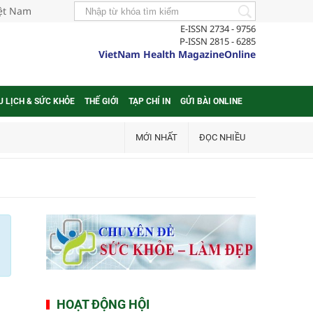
iệt Nam
E-ISSN 2734 - 9756
P-ISSN 2815 - 6285
VietNam Health MagazineOnline
U LỊCH & SỨC KHỎE
THẾ GIỚI
TẠP CHÍ IN
GỬI BÀI ONLINE
MỚI NHẤT
ĐỌC NHIỀU
HOẠT ĐỘNG HỘI