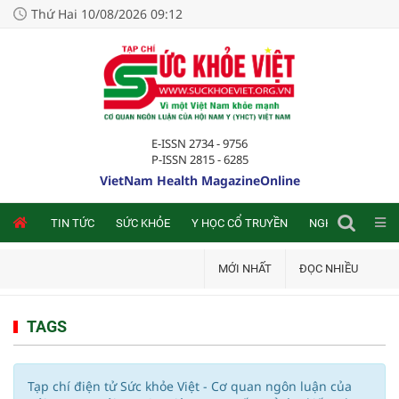
Thứ Hai 10/08/2026 09:12
E-ISSN 2734 - 9756
P-ISSN 2815 - 6285
VietNam Health MagazineOnline
NLINE
TIN TỨC
SỨC KHỎE
Y HỌC CỔ TRUYỀN
NGHIÊN CỨU TRA
MỚI NHẤT
ĐỌC NHIỀU
TAGS
Tạp chí điện tử Sức khỏe Việt - Cơ quan ngôn luận của