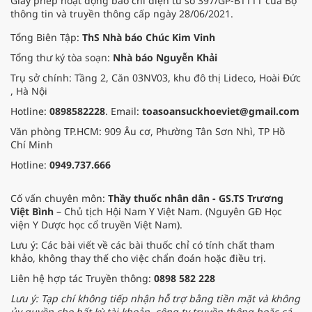
Giấy phép hoạt động báo chí điện tử số 397/GP-BTTTT của Bộ
thông tin và truyền thông cấp ngày 28/06/2021.
Tổng Biên Tập:
ThS Nhà báo Chúc Kim Vinh
Tổng thư ký tòa soạn:
Nhà báo Nguyễn Khải
Trụ sở chính: Tầng 2, Căn 03NV03, khu đô thị Lideco, Hoài Đức
, Hà Nội
Hotline:
0898582228
. Email:
toasoansuckhoeviet@gmail.com
Văn phòng TP.HCM: 909 Âu cơ, Phường Tân Sơn Nhì, TP Hồ
Chí Minh
Hotline:
0949.737.666
Cố vấn chuyên môn:
Thầy thuốc nhân dân - GS.TS Trương
Việt Bình
– Chủ tịch Hội Nam Y Việt Nam. (Nguyên GĐ Học
viện Y Dược học cổ truyền Việt Nam).
Lưu ý: Các bài viết về các bài thuốc chỉ có tính chất tham
khảo, không thay thế cho việc chẩn đoán hoặc điều trị.
Liên hệ hợp tác Truyền thông:
0898 582 228
Lưu ý: Tạp chí không tiếp nhận hỗ trợ bằng tiền mặt và không
ủy quyền cho bất kỳ tài khoản, công ty truyền thông hoặc cá