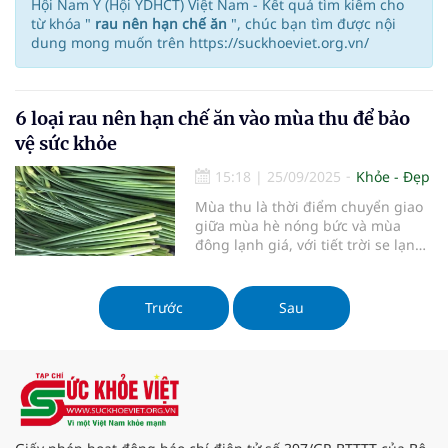
Hội Nam Y (Hội YDHCT) Việt Nam - Kết quả tìm kiếm cho
từ khóa "
rau nên hạn chế ăn
", chúc bạn tìm được nội
dung mong muốn trên https://suckhoeviet.org.vn/
6 loại rau nên hạn chế ăn vào mùa thu để bảo
vệ sức khỏe
15:18
|
25/09/2025
Khỏe - Đẹp
Mùa thu là thời điểm chuyển giao
giữa mùa hè nóng bức và mùa
đông lạnh giá, với tiết trời se lạnh
và hanh khô. Đây cũng là lúc
chúng ta cần điều chỉnh thói quen
ăn uống để phù hợp với thời tiết
Trước
Sau
và duy trì sức khỏe tốt. Tuy nhiên,
không phải loại rau củ nào cũng
nên được tiêu thụ trong mùa này.
Một số loại rau không chỉ mất đi
giá trị dinh dưỡng mà còn tiềm ẩn
nguy cơ gây hại cho sức khỏe.