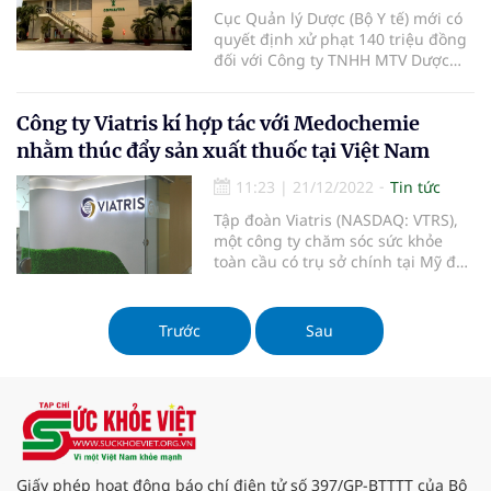
Cục Quản lý Dược (Bộ Y tế) mới có
quyết định xử phạt 140 triệu đồng
đối với Công ty TNHH MTV Dược
phẩm 150 Cophavina do vi phạm
trong sản xuất, kinh doanh thuốc.
Công ty Viatris kí hợp tác với Medochemie
nhằm thúc đẩy sản xuất thuốc tại Việt Nam
11:23
|
21/12/2022
Tin tức
Tập đoàn Viatris (NASDAQ: VTRS),
một công ty chăm sóc sức khỏe
toàn cầu có trụ sở chính tại Mỹ đã
thông báo mở rộng quan hệ đối
tác với công ty dược phẩm
Medochemie, có trụ sở tại Cộng
Trước
Sau
hòa Síp, để sản xuất các sản phẩm
dược phẩm tiên tiến tại nhà máy
của
Giấy phép hoạt động báo chí điện tử số 397/GP-BTTTT của Bộ