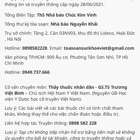
thông tin và truyền thông cấp ngày 28/06/2021.
Tổng Biên Tập:
ThS Nhà báo Chúc Kim Vinh
Tổng thư ký tòa soạn:
Nhà báo Nguyễn Khải
Trụ sở chính: Tầng 2, Căn 03NV03, khu đô thị Lideco, Hoài Đức
, Hà Nội
Hotline:
0898582228
. Email:
toasoansuckhoeviet@gmail.com
Văn phòng TP.HCM: 909 Âu cơ, Phường Tân Sơn Nhì, TP Hồ
Chí Minh
Hotline:
0949.737.666
Cố vấn chuyên môn:
Thầy thuốc nhân dân - GS.TS Trương
Việt Bình
– Chủ tịch Hội Nam Y Việt Nam. (Nguyên GĐ Học
viện Y Dược học cổ truyền Việt Nam).
Lưu ý: Các bài viết về các bài thuốc chỉ có tính chất tham
khảo, không thay thế cho việc chẩn đoán hoặc điều trị.
Liên hệ hợp tác Truyền thông:
0898 582 228
Lưu ý: Tạp chí không tiếp nhận hỗ trợ bằng tiền mặt và không
ủy quyền cho bất kỳ tài khoản, công ty truyền thông hoặc cá