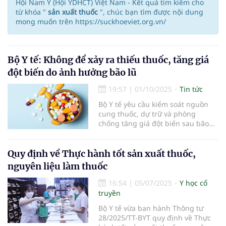
Hội Nam Y (Hội YDHCT) Việt Nam - Kết quả tìm kiếm cho
từ khóa "
sản xuất thuốc
", chúc bạn tìm được nội dung
mong muốn trên https://suckhoeviet.org.vn/
Bộ Y tế: Không để xảy ra thiếu thuốc, tăng giá
đột biến do ảnh hưởng bão lũ
19:57
|
01/10/2025
Tin tức
Bộ Y tế yêu cầu kiểm soát nguồn
cung thuốc, dự trữ và phòng
chống tăng giá đột biến sau bão
lũ, nhằm đảm bảo sức khỏe cộng
đồng hiệu quả.
Quy định về Thực hành tốt sản xuất thuốc,
nguyên liệu làm thuốc
16:54
|
05/07/2025
Y học cổ
truyền
Bộ Y tế vừa ban hành Thông tư
28/2025/TT-BYT quy định về Thực