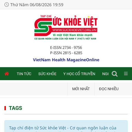
Thứ Năm 06/08/2026 19:59
E-ISSN 2734 - 9756
P-ISSN 2815 - 6285
VietNam Health MagazineOnline
NLINE
TIN TỨC
SỨC KHỎE
Y HỌC CỔ TRUYỀN
NGHIÊN CỨU TRA
MỚI NHẤT
ĐỌC NHIỀU
TAGS
Tạp chí điện tử Sức khỏe Việt - Cơ quan ngôn luận của