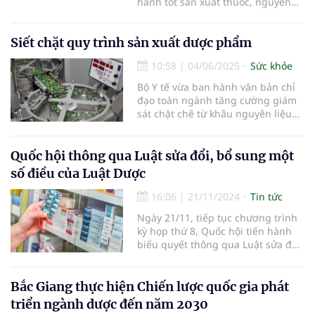
hành tốt sản xuất thuốc, nguyên
liệu làm thuốc.
Siết chặt quy trình sản xuất dược phẩm
10:58
|
04/06/2025
Sức khỏe
Bộ Y tế vừa ban hành văn bản chỉ
đạo toàn ngành tăng cường giám
sát chặt chẽ từ khâu nguyên liệu
đến thành phẩm nhằm đảm bảo
chất lượng và độ an toàn của thuốc
lưu hành trên thị trường.
Quốc hội thông qua Luật sửa đổi, bổ sung một
số điều của Luật Dược
16:06
|
21/11/2024
Tin tức
Ngày 21/11, tiếp tục chương trình
kỳ họp thứ 8, Quốc hội tiến hành
biểu quyết thông qua Luật sửa đổi,
bổ sung một số điều của Luật
Dược.
Bắc Giang thực hiện Chiến lược quốc gia phát
triển ngành dược đến năm 2030