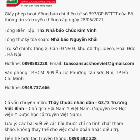
Giấy phép hoạt động báo chí điện tử số 397/GP-BTTTT của Bộ
thông tin và truyền thông cấp ngày 28/06/2021.
Tổng Biên Tập:
ThS Nhà báo Chúc Kim Vinh
Tổng thư ký tòa soạn:
Nhà báo Nguyễn Khải
Trụ sở chính: Tầng 2, Căn 03NV03, khu đô thị Lideco, Hoài Đức
, Hà Nội
Hotline:
0898582228
. Email:
toasoansuckhoeviet@gmail.com
Văn phòng TP.HCM: 909 Âu cơ, Phường Tân Sơn Nhì, TP Hồ
Chí Minh
Hotline:
0949.737.666
Cố vấn chuyên môn:
Thầy thuốc nhân dân - GS.TS Trương
Việt Bình
– Chủ tịch Hội Nam Y Việt Nam. (Nguyên GĐ Học
viện Y Dược học cổ truyền Việt Nam).
Lưu ý: Các bài viết về các bài thuốc chỉ có tính chất tham
khảo, không thay thế cho việc chẩn đoán hoặc điều trị.
Liên hệ hợp tác Truyền thông:
0898 582 228