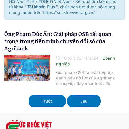
Hội Nam Y (Hội YDHCT) Việt Nam - Kết quả tìm kiếm cho
từ khóa "
Tài khoản Plus
", chúc bạn tìm được nội dung
mong muốn trên https://suckhoeviet.org.vn/
Ông Phạm Đức Ấn: Giải pháp OSB rất quan
trọng trong tiến trình chuyển đổi số của
Agribank
18:05
|
05/11/2024
Doanh
nghiệp
Giải pháp OSB ra mắt tiếp tục
đánh dấu nỗ lực của Agribank
trong việc đẩy nhanh tốc độ
chuyển đổi số của hoạt động ngân
hàng, đồng thời khẳng định sự
hợp tác tin cậy...
Trước
Sau