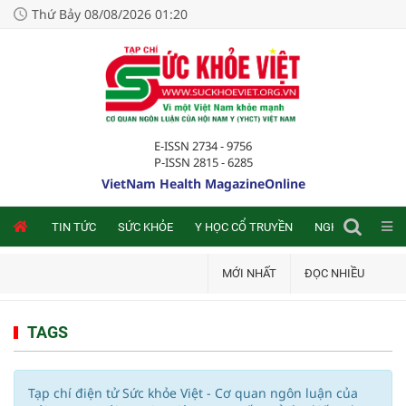
Thứ Bảy 08/08/2026 01:20
E-ISSN 2734 - 9756
P-ISSN 2815 - 6285
VietNam Health MagazineOnline
NLINE
TIN TỨC
SỨC KHỎE
Y HỌC CỔ TRUYỀN
NGHIÊN CỨU TRA
MỚI NHẤT
ĐỌC NHIỀU
TAGS
Tạp chí điện tử Sức khỏe Việt - Cơ quan ngôn luận của