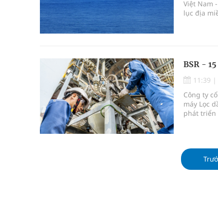
Việt Nam -
lục địa mi
BSR - 15
11:39
Công ty cổ
máy Lọc d
phát triển
nguồn nhâ
Trư