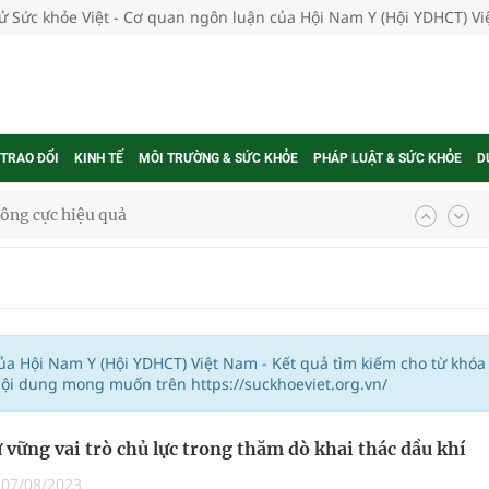
tử Sức khỏe Việt - Cơ quan ngôn luận của Hội Nam Y (Hội YDHCT) V
 TRAO ĐỔI
KINH TẾ
MÔI TRƯỜNG & SỨC KHỎE
PHÁP LUẬT & SỨC KHỎE
D
ông cực hiệu quả
 chuyên gia
nghiệm thực tế
của Hội Nam Y (Hội YDHCT) Việt Nam - Kết quả tìm kiếm cho từ khóa
nội dung mong muốn trên https://suckhoeviet.org.vn/
ngừa ung thư
̃ vững vai trò chủ lực trong thăm dò khai thác dầu khí
 Máu Của Các Loài Nhân Sâm (Panax Spp.): Tổng
|
07/08/2023