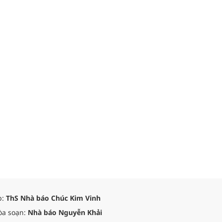
p:
ThS Nhà báo Chúc Kim Vinh
òa soạn:
Nhà báo Nguyễn Khải