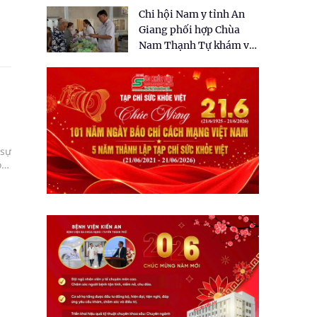
tặng quà cho 150 người
Chi hội Nam y tỉnh An
dân tại xã Tân Tập
Giang phối hợp Chùa
Nam Thạnh Tự khám và
cấp thuốc miễn phí cho
nhân dân
 sự
o