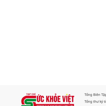
Tổng Biên Tậ
Tổng thư ký t