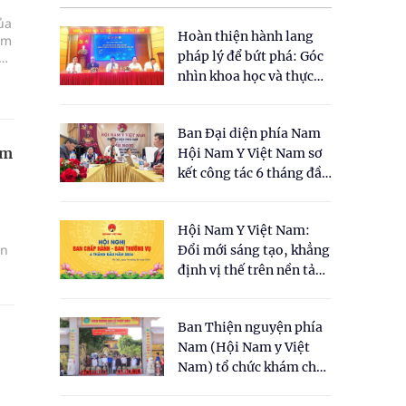
ủa
Hoàn thiện hành lang
ếm
pháp lý để bứt phá: Góc
nhìn khoa học và thực
tiễn tại Tọa đàm " Đề
xuất một số nội dung
Ban Đại diện phía Nam
cho Luật Y dược cổ
am
Hội Nam Y Việt Nam sơ
truyền Việt Nam"
kết công tác 6 tháng đầu
năm 2026
Hội Nam Y Việt Nam:
ẩn
Đổi mới sáng tạo, khẳng
định vị thế trên nền tảng
y học cổ truyền và khoa
học hiện đại
Ban Thiện nguyện phía
Nam (Hội Nam y Việt
Nam) tổ chức khám chữa
bệnh y học cổ truyền và