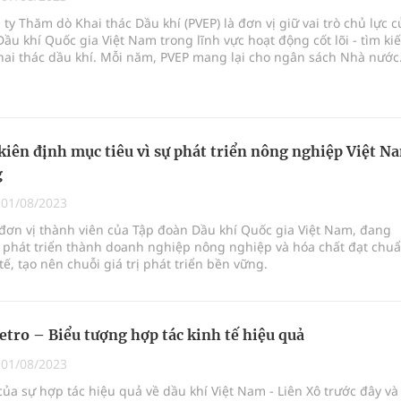
ty Thăm dò Khai thác Dầu khí (PVEP) là đơn vị giữ vai trò chủ lực c
ầu khí Quốc gia Việt Nam trong lĩnh vực hoạt động cốt lõi - tìm ki
ai thác dầu khí. Mỗi năm, PVEP mang lại cho ngân sách Nhà nước
oàn quốc
 9 nghìn t
g trưởng mới của Việt Nam
ên định mục tiêu vì sự phát triển nông nghiệp Việt N
kỳ, khám sàng lọc cho người dân
g
|
01/08/2023
đơn vị thành viên của Tập đoàn Dầu khí Quốc gia Việt Nam, đang
c phát triển thành doanh nghiệp nông nghiệp và hóa chất đạt chu
ế, tạo nên chuỗi giá trị phát triển bền vững.
etro – Biểu tượng hợp tác kinh tế hiệu quả
|
01/08/2023
ủa sự hợp tác hiệu quả về dầu khí Việt Nam - Liên Xô trước đây và