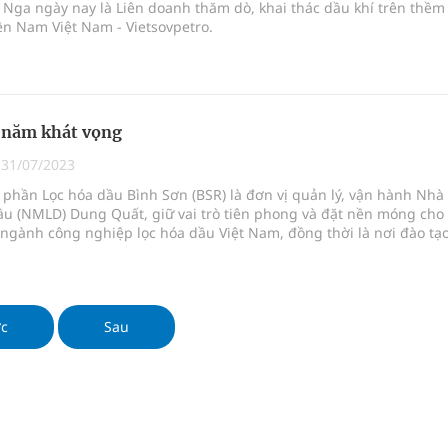
 Nga ngày nay là Liên doanh thăm dò, khai thác dầu khí trên thềm
ền Nam Việt Nam - Vietsovpetro.
 năm khát vọng
|
31/07/2023
 phần Lọc hóa dầu Bình Sơn (BSR) là đơn vị quản lý, vận hành Nhà
ầu (NMLD) Dung Quất, giữ vai trò tiên phong và đặt nền móng cho
 ngành công nghiệp lọc hóa dầu Việt Nam, đồng thời là nơi đào tạ
n lực chất lượng ca
ớc
Sau