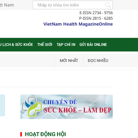
iệt Nam
E-ISSN 2734 - 9756
P-ISSN 2815 - 6285
VietNam Health MagazineOnline
U LỊCH & SỨC KHỎE
THẾ GIỚI
TẠP CHÍ IN
GỬI BÀI ONLINE
MỚI NHẤT
ĐỌC NHIỀU
HOẠT ĐỘNG HỘI