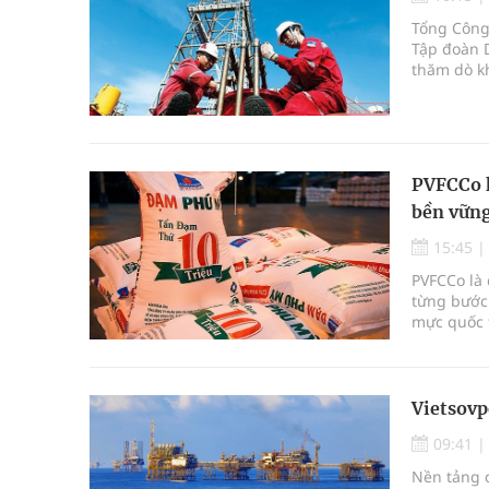
Tổng Công 
Quan Bằng Chứng Dược Lý Và Cơ Chế Phân Tử
Tập đoàn D
thăm dò kh
Xây dựng bản đồ mạng lưới cấp cứu ngoại viện t
trung bình
"Nền kinh tế bạc" có thể trở thành động lực tăn
PVFCCo ki
Đắk Lắk: Đẩy nhanh tiến độ khám sức khỏe định 
bền vữn
15:45
PVFCCo là 
từng bướ
mực quốc t
Vietsovp
09:41
Nền tảng c