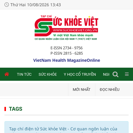
Thứ Hai 10/08/2026 13:43
E-ISSN 2734 - 9756
P-ISSN 2815 - 6285
VietNam Health MagazineOnline
NLINE
TIN TỨC
SỨC KHỎE
Y HỌC CỔ TRUYỀN
NGHIÊN CỨU TRA
MỚI NHẤT
ĐỌC NHIỀU
TAGS
Tạp chí điện tử Sức khỏe Việt - Cơ quan ngôn luận của