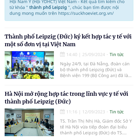
Hội Nam Y (Hội YDHCT) Việt Nam - Kết quả tìm kiếm cho
từ khóa "
thành phố Leipzig
", chúc bạn tìm được nội
dung mong muốn trên https://suckhoeviet.org.vn/
Thành phố Leipzig (Đức) ký kết hợp tác y tế với
một số đơn vị tại Việt Nam
14:40
|
25/09/2024
Tin tức
Ngày 24/9, tại Đà Nẵng, đoàn cán
bộ thành phố Leipzig (Đức) và
Bệnh viện 199 (Bộ Công an) đã làm
việc, ký kết hợp tác trong lĩnh vực y
học với Trường Cao đẳng Công
nghệ y - dược Việt Nam.
Hà Nội mở rộng hợp tác trong lĩnh vực y tế với
thành phố Leipzig (Đức)
11:16
|
12/09/2023
Tin tức
TS. Trần Thị Nhị Hà, Giám đốc Sở Y
tế Hà Nội vừa tiếp đoàn đại biểu
thành phố Leipzig (Đức) do TS.