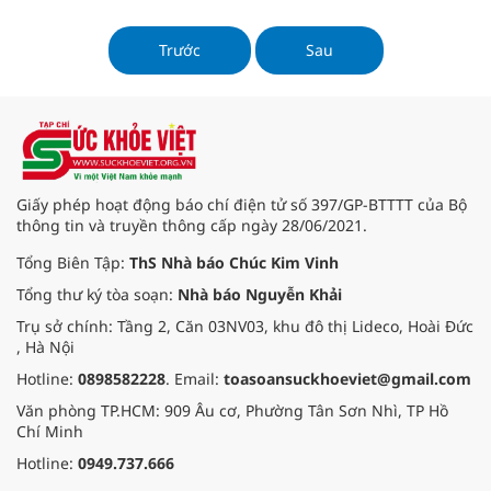
Martina Much, Phó Thị trưởng
thành phố Leipzig phụ trách các
vấn đề xã hội, y tế và đa ngành
Trước
Sau
đến thăm, làm việc.
Giấy phép hoạt động báo chí điện tử số 397/GP-BTTTT của Bộ
thông tin và truyền thông cấp ngày 28/06/2021.
Tổng Biên Tập:
ThS Nhà báo Chúc Kim Vinh
Tổng thư ký tòa soạn:
Nhà báo Nguyễn Khải
Trụ sở chính: Tầng 2, Căn 03NV03, khu đô thị Lideco, Hoài Đức
, Hà Nội
Hotline:
0898582228
. Email:
toasoansuckhoeviet@gmail.com
Văn phòng TP.HCM: 909 Âu cơ, Phường Tân Sơn Nhì, TP Hồ
Chí Minh
Hotline:
0949.737.666