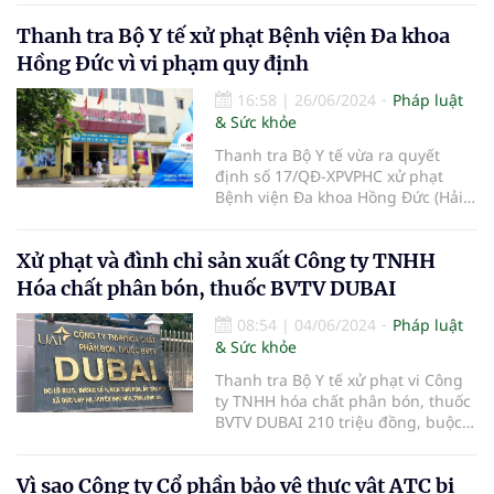
đều có trụ sở tại Hà Nội do vi phạm
Thanh tra Bộ Y tế xử phạt Bệnh viện Đa khoa
hành chính trong lĩnh vực y tế.
Hồng Đức vì vi phạm quy định
16:58
|
26/06/2024
Pháp luật
& Sức khỏe
Thanh tra Bộ Y tế vừa ra quyết
định số 17/QĐ-XPVPHC xử phạt
Bệnh viện Đa khoa Hồng Đức (Hải
Phòng) vì vi phạm hành chính theo
quy định của pháp luật.
Xử phạt và đình chỉ sản xuất Công ty TNHH
Hóa chất phân bón, thuốc BVTV DUBAI
08:54
|
04/06/2024
Pháp luật
& Sức khỏe
Thanh tra Bộ Y tế xử phạt vi Công
ty TNHH hóa chất phân bón, thuốc
BVTV DUBAI 210 triệu đồng, buộc
thu hồi và tái chế hoặc tiêu hủy.
Vì sao Công ty Cổ phần bảo vệ thực vật ATC bị