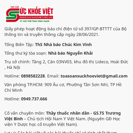
Giấy phép hoạt động báo chí điện tử số 397/GP-BTTTT của Bộ
thông tin và truyền thông cấp ngày 28/06/2021.
Tổng Biên Tập:
ThS Nhà báo Chúc Kim Vinh
Tổng thư ký tòa soạn:
Nhà báo Nguyễn Khải
Trụ sở chính: Tầng 2, Căn 03NV03, khu đô thị Lideco, Hoài Đức
, Hà Nội
Hotline:
0898582228
. Email:
toasoansuckhoeviet@gmail.com
Văn phòng TP.HCM: 909 Âu cơ, Phường Tân Sơn Nhì, TP Hồ
Chí Minh
Hotline:
0949.737.666
Cố vấn chuyên môn:
Thầy thuốc nhân dân - GS.TS Trương
Việt Bình
– Chủ tịch Hội Nam Y Việt Nam. (Nguyên GĐ Học
viện Y Dược học cổ truyền Việt Nam).
Lưu ý: Các bài viết về các bài thuốc chỉ có tính chất tham