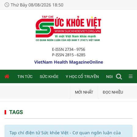
Thứ Bảy 08/08/2026 18:50
E-ISSN 2734 - 9756
P-ISSN 2815 - 6285
VietNam Health MagazineOnline
NLINE
TIN TỨC
SỨC KHỎE
Y HỌC CỔ TRUYỀN
NGHIÊN CỨU TRA
MỚI NHẤT
ĐỌC NHIỀU
TAGS
Tạp chí điện tử Sức khỏe Việt - Cơ quan ngôn luận của