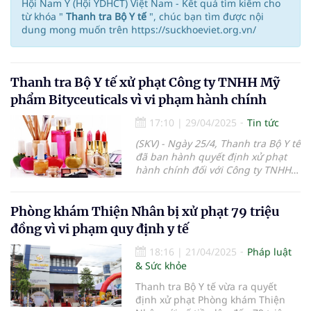
Hội Nam Y (Hội YDHCT) Việt Nam - Kết quả tìm kiếm cho
từ khóa "
Thanh tra Bộ Y tế
", chúc bạn tìm được nội
dung mong muốn trên https://suckhoeviet.org.vn/
Thanh tra Bộ Y tế xử phạt Công ty TNHH Mỹ
phẩm Bityceuticals vì vi phạm hành chính
17:10
|
29/04/2025
Tin tức
(SKV) - Ngày 25/4, Thanh tra Bộ Y tế
đã ban hành quyết định xử phạt
hành chính đối với Công ty TNHH
Mỹ phẩm Bityceuticals, có trụ sở
tại phường Phú Thượng, quận Tây
Hồ, TP Hà Nội. Người đại diện theo
Phòng khám Thiện Nhân bị xử phạt 79 triệu
pháp luật của công ty là ông
đồng vì vi phạm quy định y tế
Nguyễn Minh Lý – Giám đốc.
18:16
|
21/04/2025
Pháp luật
& Sức khỏe
Thanh tra Bộ Y tế vừa ra quyết
định xử phạt Phòng khám Thiện