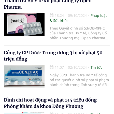
Thanh tra Bộ Y tế xử phạt Công ty Open
đối với dịch vụ kỹ thuật y tế thuộc
Pharma
phạm vi được hưởng của người
tham gia bảo hiểm y tế.
18:24
|
09/10/2024
Pháp luật
& Sức khỏe
Theo Quyết định số 53/QĐ-XPHC
của Thanh tra Bộ Y tế, Công ty Cổ
phần Thương mại Open Pharma
đã bị xử phạt hành chính với số
tiền 30 triệu đồng.
Công ty CP Dược Trung ương 3 bị xử phạt 50
triệu đồng
11:07
|
02/10/2024
Tin tức
Ngày 30/9 Thanh tra Bộ Y tế công
bố các quyết định xử phạt vi phạm
hành chính trong lĩnh vực y tế đối
với Công ty Cổ phần Dược Trung
ương 3 có địa chỉ trụ sở chính tại
115 Ngô Gia Tự, phường Hải Châu
Đình chỉ hoạt động và phạt 135 triệu đồng
1, quận Hải Châu, TP Đà Nẵng.
Phòng khám đa khoa Đông Phương