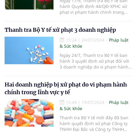
Ngày 17/9, Thanh tra Bộ Y tế ban
hành Quyết định 44/QĐ-XPHC xử
phạt vi phạm hành chính trong
lĩnh vực y tế với Công ty CP Dược
quốc tế Tùng Lộc (thôn Ngọc Lịch,
Thanh tra Bộ Y tế xử phạt 3 doanh nghiệp
xã Trưng Trắc, huyện Văn Lâm, tỉnh
Hưng Yên).
15:24
|
24/07/2024
Pháp luật
& Sức khỏe
Ngày 24/7, Thanh tra Bộ Y tế ban
hành 3 quyết định xử phạt đối với
3 doanh nghiệp do vi phạm hành
chính trong lĩnh vực y tế.
Hai doanh nghiệp bị xử phạt do vi phạm hành
chính trong lĩnh vực y tế
15:49
|
19/07/2024
Pháp luật
& Sức khỏe
Thanh tra Bộ Y tế mới đây đã ban
hành quyết định xử phạt Công ty
TNHH Đại Bắc và Công ty TNHH
Thương mại Dược phẩm Đông Á