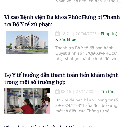
Nhân với số tiền lên đến 79 triệu
đồng do vi phạm quy định trong
lĩnh vực y tế.
Vì sao Bệnh viện Đa khoa Phúc Hưng bị Thanh
tra Bộ Y tế xử phạt?
18:21
|
20/04/2025
Pháp luật
& Sức khỏe
Thanh tra Bộ Y tế đã ban hành
Quyết định số 15/QĐ-XPVPHC xử
phạt vi phạm hành chính đối với
Bệnh viện Đa khoa tư nhân Phúc
Hưng...
Bộ Y tế hướng dẫn thanh toán tiền khám bệnh
trong một số trường hợp
08:16
|
27/11/2024
Tin tức
Bộ Y tế đã ban hành Thông tư số
39/2024/TT-BYT sửa đổi, bổ sung
một số điều của Thông tư số
35/2016/TT-BYT ngày 28/9/2016 của
Bộ trưởng Bộ Y tế ban hành Danh
mục và tỷ lệ, điều kiện thanh toán