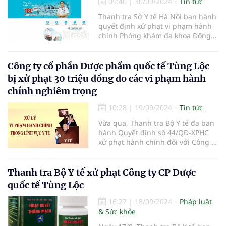
09:40
|
30/09/2024
Tin tức
Thanh tra Sở Y tế Hà Nội ban hành
quyết định xử phạt vi phạm hành
chính Phòng khám đa khoa Đông
Phương trực thuộc Công ty TNHH y
tế Trường Minh địa chỉ tại số 497
phố Quang Trung, phường Phú La,
Công ty cổ phần Dược phẩm quốc tế Tùng Lộc
Hà Đông với số tiền 135 triệu đồng
bị xử phạt 30 triệu đồng do các vi phạm hành
và đình chỉ hoạt động của phòng
chính nghiêm trọng
khám trong thời gian 03 tháng.
10:28
|
19/09/2024
Tin tức
Vừa qua, Thanh tra Bộ Y tế đa ban
hành Quyết định số 44/QĐ-XPHC
xử phạt hành chính đối với Công ty
Cổ phần Dược phẩm quốc tế Tùng
Lộc (thôn Ngọc Lịch, xã Trưng Trắc,
huyện Văn Lâm, tỉnh Hưng Yên) do
Thanh tra Bộ Y tế xử phạt Công ty CP Dược
vi phạm hành chính trong lĩnh vực
quốc tế Tùng Lộc
y tế.
16:27
|
18/09/2024
Pháp luật
& Sức khỏe