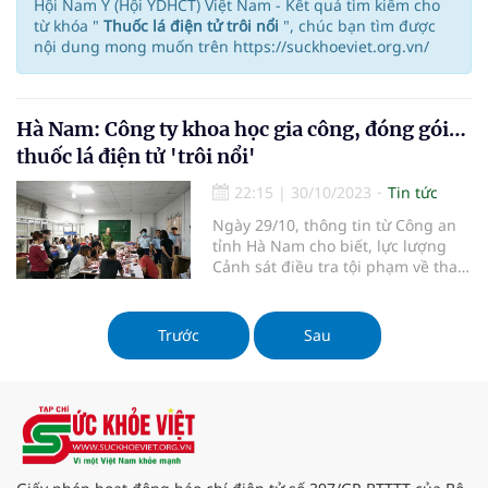
Hội Nam Y (Hội YDHCT) Việt Nam - Kết quả tìm kiếm cho
từ khóa "
Thuốc lá điện tử trôi nổi
", chúc bạn tìm được
nội dung mong muốn trên https://suckhoeviet.org.vn/
Hà Nam: Công ty khoa học gia công, đóng gói…
thuốc lá điện tử 'trôi nổi'
22:15
|
30/10/2023
Tin tức
Ngày 29/10, thông tin từ Công an
tỉnh Hà Nam cho biết, lực lượng
Cảnh sát điều tra tội phạm về tham
nhũng, kinh tế, buôn lậu, môi
trường - Công an tỉnh vừa kiểm tra,
phát hiện một doanh nghiệp ở tỉnh
Trước
Sau
có hoạt động gia công, đóng gói số
lượng lớn sản phẩm t