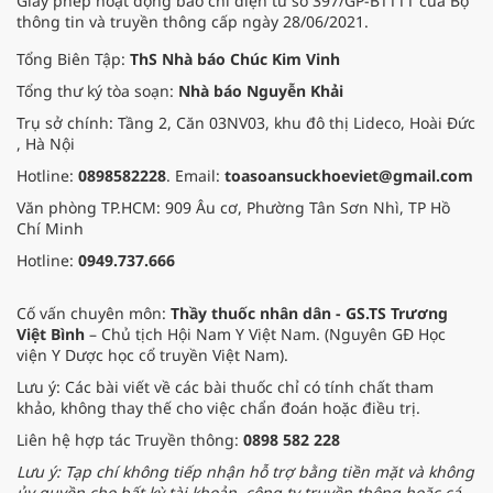
Giấy phép hoạt động báo chí điện tử số 397/GP-BTTTT của Bộ
thông tin và truyền thông cấp ngày 28/06/2021.
Tổng Biên Tập:
ThS Nhà báo Chúc Kim Vinh
Tổng thư ký tòa soạn:
Nhà báo Nguyễn Khải
Trụ sở chính: Tầng 2, Căn 03NV03, khu đô thị Lideco, Hoài Đức
, Hà Nội
Hotline:
0898582228
. Email:
toasoansuckhoeviet@gmail.com
Văn phòng TP.HCM: 909 Âu cơ, Phường Tân Sơn Nhì, TP Hồ
Chí Minh
Hotline:
0949.737.666
Cố vấn chuyên môn:
Thầy thuốc nhân dân - GS.TS Trương
Việt Bình
– Chủ tịch Hội Nam Y Việt Nam. (Nguyên GĐ Học
viện Y Dược học cổ truyền Việt Nam).
Lưu ý: Các bài viết về các bài thuốc chỉ có tính chất tham
khảo, không thay thế cho việc chẩn đoán hoặc điều trị.
Liên hệ hợp tác Truyền thông:
0898 582 228
Lưu ý: Tạp chí không tiếp nhận hỗ trợ bằng tiền mặt và không
ủy quyền cho bất kỳ tài khoản, công ty truyền thông hoặc cá