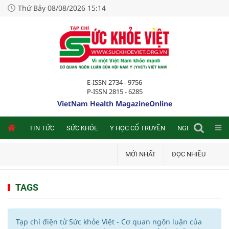
Thứ Bảy 08/08/2026 15:14
E-ISSN 2734 - 9756
P-ISSN 2815 - 6285
VietNam Health MagazineOnline
NLINE
TIN TỨC
SỨC KHỎE
Y HỌC CỔ TRUYỀN
NGHIÊN CỨU TRA
MỚI NHẤT
ĐỌC NHIỀU
TAGS
Tạp chí điện tử Sức khỏe Việt - Cơ quan ngôn luận của