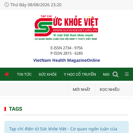
Thứ Bảy 08/08/2026 23:20
E-ISSN 2734 - 9756
P-ISSN 2815 - 6285
VietNam Health MagazineOnline
NLINE
TIN TỨC
SỨC KHỎE
Y HỌC CỔ TRUYỀN
NGHIÊN CỨU TRA
MỚI NHẤT
ĐỌC NHIỀU
TAGS
Tạp chí điện tử Sức khỏe Việt - Cơ quan ngôn luận của