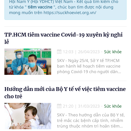
Hội Nam Y (Hội YDHCT) Việt Nam - Kết quả tìm kiếm cho
từ khóa "
tiêm vaccine
", chúc bạn tìm được nội dung
mong muốn trên https://suckhoeviet.org.vn/
TP.HCM tiêm vaccine Covid-19 xuyên kỳ nghỉ
lễ
12:03
|
26/04/2023
Sức khỏe
SKV - Ngày 25/4, Sở Y tế TP.HCM
ban hành kế hoạch tiêm vaccine
phòng Covid-19 cho người dân
trong thành phố ở độ tuổi từ 18 trở
lên trong suốt kỳ nghỉ lễ 30/4-1/5.
Hướng dẫn mới của Bộ Y tế về việc tiêm vaccine
cho trẻ
21:20
|
31/03/2023
Sức khỏe
SKV - Theo hướng dẫn của Bộ Y tế,
trẻ mắc các bệnh cấp tính, nhiễm
trùng thuộc nhóm trì hoãn tiêm