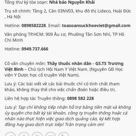
Tổng thư ký tòa soạn:
Nhà báo Nguyễn Khải
Trụ sở chính: Tầng 2, Căn 03NV03, khu đô thị Lideco, Hoài Đức
, Hà Nội
Hotline:
0898582228
. Email:
toasoansuckhoeviet@gmail.com
Văn phòng TP.HCM: 909 Âu cơ, Phường Tân Sơn Nhì, TP Hồ
Chí Minh
Hotline:
0949.737.666
Cố vấn chuyên môn:
Thầy thuốc nhân dân - GS.TS Trương
Việt Bình
– Chủ tịch Hội Nam Y Việt Nam. (Nguyên GĐ Học
viện Y Dược học cổ truyền Việt Nam).
Lưu ý: Các bài viết về các bài thuốc chỉ có tính chất tham
khảo, không thay thế cho việc chẩn đoán hoặc điều trị.
Liên hệ hợp tác Truyền thông:
0898 582 228
Lưu ý: Tạp chí không tiếp nhận hỗ trợ bằng tiền mặt và không
ủy quyền cho bất kỳ tài khoản, công ty truyền thông hoặc cá
nhân nào thực hiện việc giao dịch quảng cáo, ký kết hợp
đồng hay giao dịch trực tiếp! Trân trọng cảm ơn!