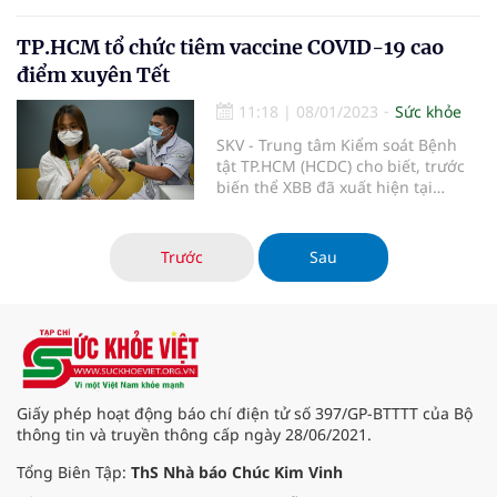
vắc xin phòng bệnh, còn với trẻ có
bệnh nhẹ không sốt không cần trì
hoãn tiêm.
TP.HCM tổ chức tiêm vaccine COVID-19 cao
điểm xuyên Tết
11:18
|
08/01/2023
Sức khỏe
SKV - Trung tâm Kiểm soát Bệnh
tật TP.HCM (HCDC) cho biết, trước
biến thể XBB đã xuất hiện tại
TP.HCM, ngành y tế sẽ thực hiện
đợt cao tiêm điểm tiêm phòng
COVID-19 từ ngày 6/1 đến hết ngày
Trước
Sau
2/2, kể cả thứ bảy, chủ nhật và các
ngày nghỉ Tết Nguyên đán Quý
Mão.
Giấy phép hoạt động báo chí điện tử số 397/GP-BTTTT của Bộ
thông tin và truyền thông cấp ngày 28/06/2021.
Tổng Biên Tập:
ThS Nhà báo Chúc Kim Vinh