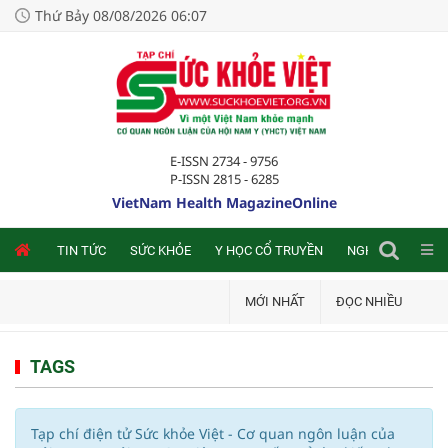
Thứ Bảy 08/08/2026 06:07
E-ISSN 2734 - 9756
P-ISSN 2815 - 6285
VietNam Health MagazineOnline
NLINE
TIN TỨC
SỨC KHỎE
Y HỌC CỔ TRUYỀN
NGHIÊN CỨU TRA
MỚI NHẤT
ĐỌC NHIỀU
TAGS
Tạp chí điện tử Sức khỏe Việt - Cơ quan ngôn luận của