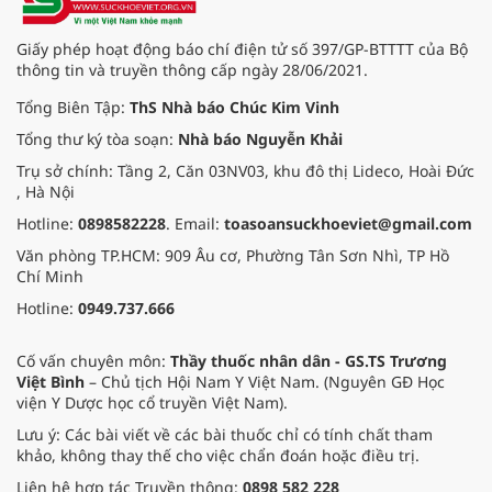
Giấy phép hoạt động báo chí điện tử số 397/GP-BTTTT của Bộ
thông tin và truyền thông cấp ngày 28/06/2021.
Tổng Biên Tập:
ThS Nhà báo Chúc Kim Vinh
Tổng thư ký tòa soạn:
Nhà báo Nguyễn Khải
Trụ sở chính: Tầng 2, Căn 03NV03, khu đô thị Lideco, Hoài Đức
, Hà Nội
Hotline:
0898582228
. Email:
toasoansuckhoeviet@gmail.com
Văn phòng TP.HCM: 909 Âu cơ, Phường Tân Sơn Nhì, TP Hồ
Chí Minh
Hotline:
0949.737.666
Cố vấn chuyên môn:
Thầy thuốc nhân dân - GS.TS Trương
Việt Bình
– Chủ tịch Hội Nam Y Việt Nam. (Nguyên GĐ Học
viện Y Dược học cổ truyền Việt Nam).
Lưu ý: Các bài viết về các bài thuốc chỉ có tính chất tham
khảo, không thay thế cho việc chẩn đoán hoặc điều trị.
Liên hệ hợp tác Truyền thông:
0898 582 228