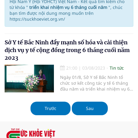
Hội Nam Y (Hội YDHCT) Việt Nam - Kết quả tìm kiếm cho
từ khóa "
triển khai nhiệm vụ 6 tháng cuối năm
", chúc
bạn tìm được nội dung mong muốn trên
https://suckhoeviet.org.vn/
Sở Y tế Bắc Ninh đẩy mạnh số hóa và cải thiện
dịch vụ y tế cộng đồng trong 6 tháng cuối năm
2023
21:00
|
03/08/2023
Tin tức
Ngày 01/8, Sở Y tế Bắc Ninh tổ
chức sơ kết công tác y tế 6 tháng
đầu năm và triển khai nhiệm vụ 6
tháng cuối năm. Hội nghị được chủ
trì bởi đồng chí Tô Thị Mai Hoa,
Thành viên Ban Thường vụ Đảng
Trước
Sau
bộ, Bí thư Đảng ủy, Giám đốc Sở Y
tế.