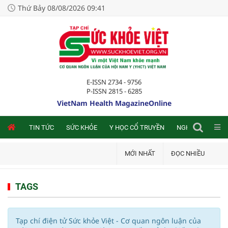
Thứ Bảy 08/08/2026 09:41
E-ISSN 2734 - 9756
P-ISSN 2815 - 6285
VietNam Health MagazineOnline
NLINE
TIN TỨC
SỨC KHỎE
Y HỌC CỔ TRUYỀN
NGHIÊN CỨU TRA
MỚI NHẤT
ĐỌC NHIỀU
TAGS
Tạp chí điện tử Sức khỏe Việt - Cơ quan ngôn luận của