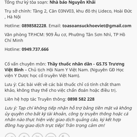
Tổng thư ký tòa soạn:
Nhà báo Nguyễn Khải
Trụ sở chính: Tầng 2, Căn 03NV03, khu đô thị Lideco, Hoài Đức
, Hà Nội
Hotline:
0898582228
. Email:
toasoansuckhoeviet@gmail.com
Văn phòng TP.HCM: 909 Âu cơ, Phường Tân Sơn Nhì, TP Hồ
Chí Minh
Hotline:
0949.737.666
Cố vấn chuyên môn:
Thầy thuốc nhân dân - GS.TS Trương
Việt Bình
– Chủ tịch Hội Nam Y Việt Nam. (Nguyên GĐ Học
viện Y Dược học cổ truyền Việt Nam).
Lưu ý: Các bài viết về các bài thuốc chỉ có tính chất tham
khảo, không thay thế cho việc chẩn đoán hoặc điều trị.
Liên hệ hợp tác Truyền thông:
0898 582 228
Lưu ý: Tạp chí không tiếp nhận hỗ trợ bằng tiền mặt và không
ủy quyền cho bất kỳ tài khoản, công ty truyền thông hoặc cá
nhân nào thực hiện việc giao dịch quảng cáo, ký kết hợp
đồng hay giao dịch trực tiếp! Trân trọng cảm ơn!