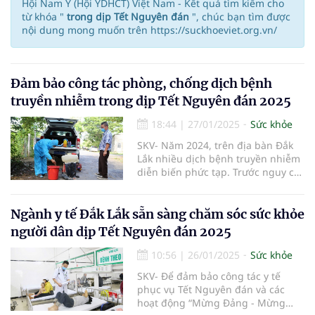
Hội Nam Y (Hội YDHCT) Việt Nam - Kết quả tìm kiếm cho
từ khóa "
trong dịp Tết Nguyên đán
", chúc bạn tìm được
nội dung mong muốn trên https://suckhoeviet.org.vn/
Đảm bảo công tác phòng, chống dịch bệnh
truyền nhiễm trong dịp Tết Nguyên đán 2025
18:44
|
27/01/2025
Sức khỏe
SKV- Năm 2024, trên địa bàn Đắk
Lắk nhiều dịch bệnh truyền nhiễm
diễn biến phức tạp. Trước nguy cơ
bùng phát các bệnh như sốt xuất
huyết, sởi, tay chân miệng... ngành
Y tế tỉnh đã triển khai đồng bộ
Ngành y tế Đắk Lắk sẵn sàng chăm sóc sức khỏe
nhiều biện pháp để đảm bảo sức
người dân dịp Tết Nguyên đán 2025
khỏe cộng đồng, đảm bảo Tết
Nguyên đán Ất Tỵ năm 2025 an
10:56
|
26/01/2025
Sức khỏe
toàn, vui tươi.
SKV- Để đảm bảo công tác y tế
phục vụ Tết Nguyên đán và các
hoạt động “Mừng Đảng - Mừng