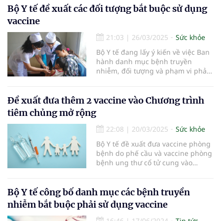
Bộ Y tế đề xuất các đối tượng bắt buộc sử dụng
vaccine
21:03
|
26/03/2025
Sức khỏe
Bộ Y tế đang lấy ý kiến về việc Ban
hành danh mục bệnh truyền
nhiễm, đối tượng và phạm vi phải
sử dụng vaccine, sinh phẩm y tế
bắt buộc.
Đề xuất đưa thêm 2 vaccine vào Chương trình
tiêm chủng mở rộng
22:08
|
20/03/2025
Sức khỏe
Bộ Y tế đề xuất đưa vaccine phòng
bệnh do phế cầu và vaccine phòng
bệnh ung thư cổ tử cung vào
Chương trình tiêm chủng mở rộng.
Bộ Y tế công bố danh mục các bệnh truyền
nhiễm bắt buộc phải sử dụng vaccine
16:46
|
17/06/2024
Tin tức