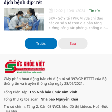
dịch bệnh dịp Tết
12:02
|
10/01/2024
Tin tức
SKV - Sở Y tế TPHCM vừa chỉ đạo
các cơ sở y tế trên địa bàn tăng
cường công tác phòng, chống dịch
bệnh mùa Đông Xuân - thời điểm
giao mùa, đồng thời cũng trùng
dịp Tết nên nhu cầu giao thương,
Trước
Sau
đi lại vui chơi của người dân tăng
cao.
Giấy phép hoạt động báo chí điện tử số 397/GP-BTTTT của Bộ
thông tin và truyền thông cấp ngày 28/06/2021.
Tổng Biên Tập:
ThS Nhà báo Chúc Kim Vinh
Tổng thư ký tòa soạn:
Nhà báo Nguyễn Khải
Trụ sở chính: Tầng 2, Căn 03NV03, khu đô thị Lideco, Hoài Đức
, Hà Nội