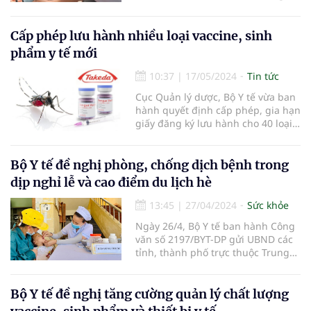
trình tiêm chủng mở rộng năm
2024.
Cấp phép lưu hành nhiều loại vaccine, sinh
phẩm y tế mới
10:37
|
17/05/2024
Tin tức
Cục Quản lý dược, Bộ Y tế vừa ban
hành quyết định cấp phép, gia hạn
giấy đăng ký lưu hành cho 40 loại
vaccine, sinh phẩm, trong đó có
các vaccine mới như vaccine
phòng bệnh sốt xuất huyết, zona
Bộ Y tế đề nghị phòng, chống dịch bệnh trong
thần kinh, 23 tuýp phế cầu thế hệ
dịp nghỉ lễ và cao điểm du lịch hè
mới.
13:45
|
27/04/2024
Sức khỏe
Ngày 26/4, Bộ Y tế ban hành Công
văn số 2197/BYT-DP gửi UBND các
tỉnh, thành phố trực thuộc Trung
ương đề nghị chủ động triển khai
công tác phòng, chống dịch bệnh,
nhất là trong dịp nghỉ lễ 30/4 và
Bộ Y tế đề nghị tăng cường quản lý chất lượng
1/5 cũng như cao điểm du lịch hè