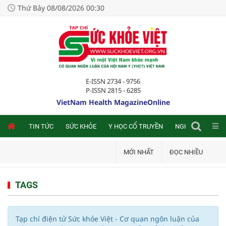
Thứ Bảy 08/08/2026 00:30
E-ISSN 2734 - 9756
P-ISSN 2815 - 6285
VietNam Health MagazineOnline
NLINE
TIN TỨC
SỨC KHỎE
Y HỌC CỔ TRUYỀN
NGHIÊN CỨU TRA
MỚI NHẤT
ĐỌC NHIỀU
TAGS
Tạp chí điện tử Sức khỏe Việt - Cơ quan ngôn luận của