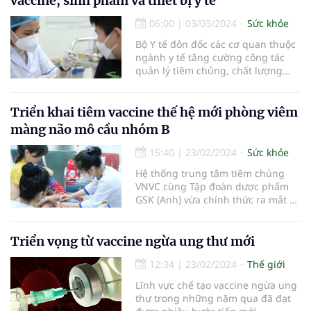
vaccine, sinh phẩm và thiết bị y tế
2024 sắp tới.
06:00
|
03/03/2024
Sức khỏe
Bộ Y tế đôn đốc các cơ quan thuộc
ngành y tế tăng cường công tác
quản lý tiêm chủng, chất lượng
vaccine, sinh phẩm y tế, thiết bị y
tế chẩn đoán in vitro (IVD).
Triển khai tiêm vaccine thế hệ mới phòng viêm
màng não mô cầu nhóm B
15:40
|
23/02/2024
Sức khỏe
Hệ thống trung tâm tiêm chủng
VNVC cùng Tập đoàn dược phẩm
GSK (Anh) vừa chính thức ra mắt và
triển khai tiêm vaccine thế hệ mới
phòng viêm màng não do vi khuẩn
não mô cầu nhóm B gây ra tại Việt
Triển vọng từ vaccine ngừa ung thư mới
Nam.
12:34
|
23/02/2024
Thế giới
Lĩnh vực chế tạo vaccine ngừa ung
thư trong những năm qua đã đạt