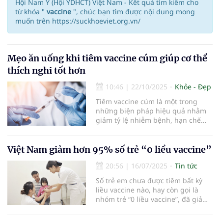
Hội Nam Y (Hội YDHCT) Việt Nam - Kết quả tìm kiếm cho
từ khóa "
vaccine
", chúc bạn tìm được nội dung mong
muốn trên https://suckhoeviet.org.vn/
Mẹo ăn uống khi tiêm vaccine cúm giúp cơ thể
thích nghi tốt hơn
10:46
|
22/10/2025
Khỏe - Đẹp
Tiêm vaccine cúm là một trong
những biện pháp hiệu quả nhằm
giảm tỷ lệ nhiễm bệnh, hạn chế
tình trạng trở nặng và bảo vệ sức
khỏe cộng đồng. Tuy nhiên, để cơ
thể thích nghi tốt hơn với mũi
Việt Nam giảm hơn 95% số trẻ “0 liều vaccine”
tiêm, chế độ ăn uống trước và sau
20:56
|
16/07/2025
Tin tức
tiêm giữ vai trò quan trọng. Dưới
đây là những mẹo ăn uống hữu ích
Số trẻ em chưa được tiêm bất kỳ
được gợi ý bởi các chuyên gia y tế.
liều vaccine nào, hay còn gọi là
nhóm trẻ “0 liều vaccine”, đã giảm
từ 274.000 vào năm 2023 xuống chỉ
còn 13.000 vào năm 2024...