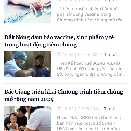
11 bệnh truyền nhiễm bắt buộc
phải sử dụng vaccine trong
Chương trình tiêm chủng mở rộng
và 10 bệnh truyền nhiễm phải sử
dụng vaccine bắt buộc đối với
người có nguy cơ mắc bệnh truyền
Đắk Nông đảm bảo vaccine, sinh phẩm y tế
nhiễm tại vùng có dịch hoặc đến
trong hoạt động tiêm chủng
vùng có dịch.
16:34
|
05/06/2024
Tin tức
Theo Kế hoạch số 362/KH-UBND,
UBND tỉnh Đắk Nông yêu cầu các
Sở, ban, ngành, địa phương đảm
bảo vaccine, sinh phẩm y tế trong
hoạt động tiêm chủng phòng
chống dịch bệnh trên địa bàn
Bắc Giang triển khai Chương trình tiêm chủng
trong giai đoạn 2024 – 2030.
mở rộng năm 2024
16:52
|
29/05/2024
Tin tức
Ngày 29/5, UBND tỉnh Bắc Giang
ban hành Kế hoạch số 99/KH-
UBND về việc triển khai Chương