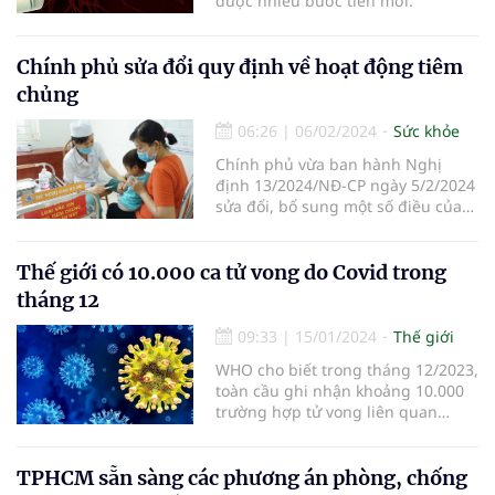
được nhiều bước tiến mới.
Chính phủ sửa đổi quy định về hoạt động tiêm
chủng
06:26
|
06/02/2024
Sức khỏe
Chính phủ vừa ban hành Nghị
định 13/2024/NĐ-CP ngày 5/2/2024
sửa đổi, bổ sung một số điều của
Nghị định số 104/2016/NĐ-CP ngày
1/7/2016 quy định về hoạt động
tiêm chủng.
Thế giới có 10.000 ca tử vong do Covid trong
tháng 12
09:33
|
15/01/2024
Thế giới
WHO cho biết trong tháng 12/2023,
toàn cầu ghi nhận khoảng 10.000
trường hợp tử vong liên quan
Covid-19, con số "không thể chấp
nhận".
TPHCM sẵn sàng các phương án phòng, chống