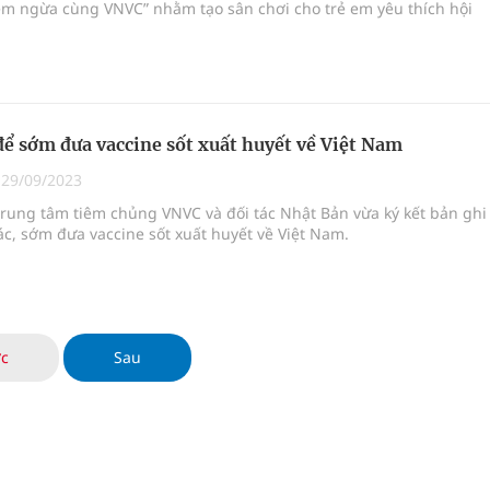
êm ngừa cùng VNVC” nhằm tạo sân chơi cho trẻ em yêu thích hội
để sớm đưa vaccine sốt xuất huyết về Việt Nam
|
29/09/2023
rung tâm tiêm chủng VNVC và đối tác Nhật Bản vừa ký kết bản ghi
c, sớm đưa vaccine sốt xuất huyết về Việt Nam.
ớc
Sau