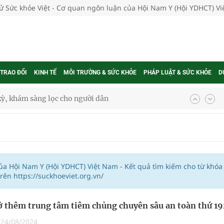
tử Sức khỏe Việt - Cơ quan ngôn luận của Hội Nam Y (Hội YDHCT) V
 TRAO ĐỔI
KINH TẾ
MÔI TRƯỜNG & SỨC KHỎE
PHÁP LUẬT & SỨC KHỎE
D
kỳ, khám sàng lọc cho người dân
ông cực hiệu quả
 chuyên gia
của Hội Nam Y (Hội YDHCT) Việt Nam - Kết quả tìm kiếm cho từ khóa
ên https://suckhoeviet.org.vn/
nghiệm thực tế
thêm trung tâm tiêm chủng chuyên sâu an toàn thứ 19
|
24/08/2024