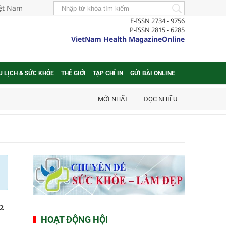
iệt Nam
E-ISSN 2734 - 9756
P-ISSN 2815 - 6285
VietNam Health MagazineOnline
U LỊCH & SỨC KHỎE
THẾ GIỚI
TẠP CHÍ IN
GỬI BÀI ONLINE
MỚI NHẤT
ĐỌC NHIỀU
2
HOẠT ĐỘNG HỘI