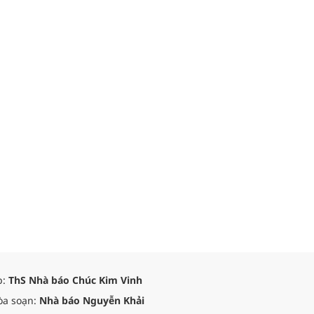
p:
ThS Nhà báo Chúc Kim Vinh
òa soạn:
Nhà báo Nguyễn Khải