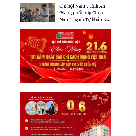
tặng quà cho 150 người
Chi hội Nam y tỉnh An
dân tại xã Tân Tập
Giang phối hợp Chùa
Nam Thạnh Tự khám và
cấp thuốc miễn phí cho
nhân dân