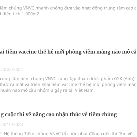
ngừa ung thư
tiêm chủng VNVC nhanh chóng đưa vào hoạt động trung tâm cao 
i diện tích 1.000m2...
 Máu Của Các Loài Nhân Sâm (Panax Spp.): Tổng
oàn quốc
ai tiêm vaccine thế hệ mới phòng viêm màng não mô cầ
g, nhiệt độ cao nhất 35 độ
|
23/02/2024
trung tâm tiêm chủng VNVC cùng Tập đoàn dược phẩm GSK (Anh)
thức ra mắt và triển khai tiêm vaccine thế hệ mới phòng viêm mà
khuẩn não mô cầu nhóm B gây ra tại Việt Nam.
g cuộc thi vẽ nâng cao nhận thức về tiêm chủng
|
23/10/2023
0, Hệ thống Tiêm chủng VNVC tổ chức phát động cuộc thi "Em vẽ