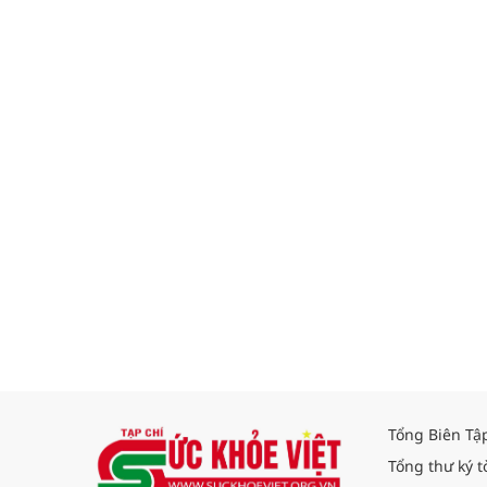
Tổng Biên Tậ
Tổng thư ký t