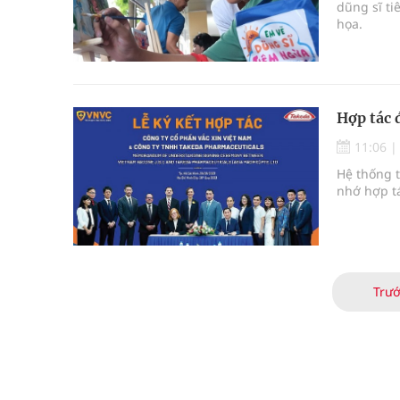
dũng sĩ ti
họa.
Hợp tác 
11:06
Hệ thống t
nhớ hợp tá
Trư