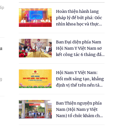
cấp
Hoàn thiện hành lang
pháp lý để bứt phá: Góc
nhìn khoa học và thực
tiễn tại Tọa đàm " Đề
xuất một số nội dung
Ban Đại diện phía Nam
cho Luật Y dược cổ
u
Hội Nam Y Việt Nam sơ
truyền Việt Nam"
kết công tác 6 tháng đầu
năm 2026
Hội Nam Y Việt Nam:
ng
Đổi mới sáng tạo, khẳng
định vị thế trên nền tảng
y học cổ truyền và khoa
học hiện đại
Ban Thiện nguyện phía
Nam (Hội Nam y Việt
Nam) tổ chức khám chữa
bệnh y học cổ truyền và