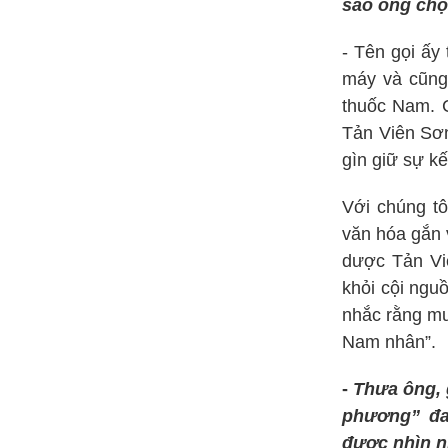
sao ông chọ
- Tên gọi ấy
máy và cũng
thuốc Nam. 
Tản Viên Sơn
gìn giữ sự kế
Với chúng tô
văn hóa gắn 
dược Tản Vi
khỏi cội nguồ
nhắc rằng mu
Nam nhân”.
-
Thưa ông, 
phương” đa
được nhìn n