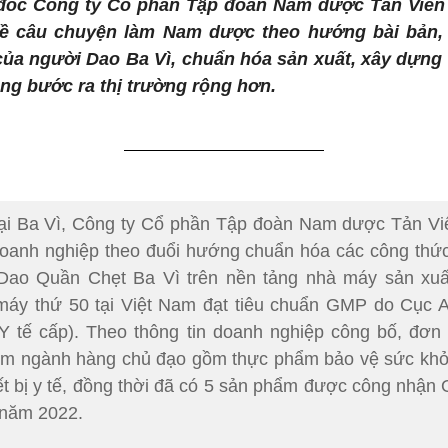
 đốc
Công ty Cổ phần Tập đoàn Nam dược Tản Viên 
về câu chuyện làm Nam dược theo hướng bài bản, 
ủa người Dao Ba Vì, chuẩn hóa sản xuất, xây dựng
ng bước ra thị trường rộng hơn.
 tại Ba Vì, Công ty Cổ phần Tập đoàn Nam dược Tản Vi
 doanh nghiệp theo đuổi hướng chuẩn hóa các công th
Dao Quần Chẹt Ba Vì trên nền tảng nhà máy sản xuấ
áy thứ 50 tại Việt Nam đạt tiêu chuẩn GMP do Cục A
 tế cấp). Theo thông tin doanh nghiệp công bố, đơn 
hóm ngành hàng chủ đạo gồm thực phẩm bảo vệ sức kh
iết bị y tế, đồng thời đã có 5 sản phẩm được công nhậ
 năm 2022.