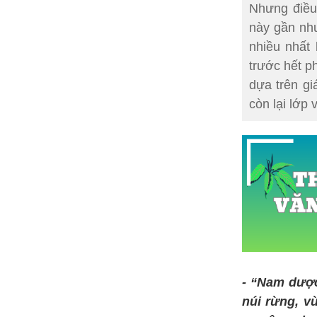
Nhưng điều
này gần nh
nhiều nhất
trước hết p
dựa trên gi
còn lại lớp
-
“Nam dược 
núi rừng, v