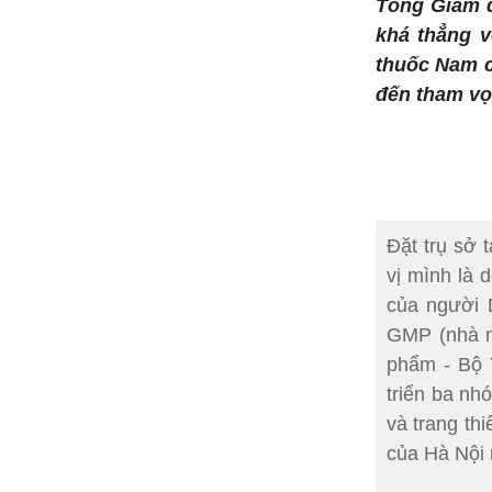
Tổng Giám
khá thẳng 
thuốc Nam c
đến tham vọ
Đặt trụ sở
vị mình là
của người 
GMP (nhà m
phẩm - Bộ Y
triển ba n
và trang th
của Hà Nội