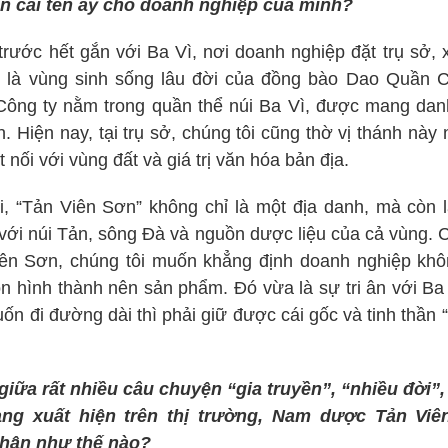
n cái tên ấy cho doanh nghiệp của mình?
 trước hết gắn với Ba Vì, nơi doanh nghiệp đặt trụ sở,
 là vùng sinh sống lâu đời của đồng bào Dao Quần C
Công ty nằm trong quần thể núi Ba Vì, được mang da
. Hiện nay, tại trụ sở, chúng tôi cũng thờ vị thánh này
t nối với vùng đất và giá trị văn hóa bản địa.
i, “Tản Viên Sơn” không chỉ là một địa danh, mà còn 
với núi Tản, sông Đà và nguồn dược liệu của cả vùng.
ên Sơn, chúng tôi muốn khẳng định doanh nghiệp khô
n hình thành nên sản phẩm. Đó vừa là sự tri ân với Ba 
ốn đi đường dài thì phải giữ được cái gốc và tinh thần 
giữa rất nhiều câu chuyện “gia truyền”, “nhiều đời”,
ng xuất hiện trên thị trường, Nam dược Tản Vi
hận như thế nào?