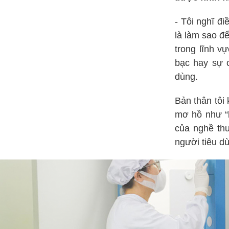
- Tôi nghĩ đ
là làm sao đ
trong lĩnh v
bạc hay sự 
dùng.
Bản thân tôi
mơ hồ như “b
của nghề thu
người tiêu dù