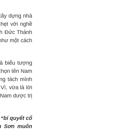
 xây dựng nhà
hẹt với nghề
nh Đức Thánh
 như một cách
là biểu tượng
 Chọn tên Nam
ng tách mình
Vì, vừa là lời
“Nam dược trị
 “bí quyết cổ
ên Sơn muốn