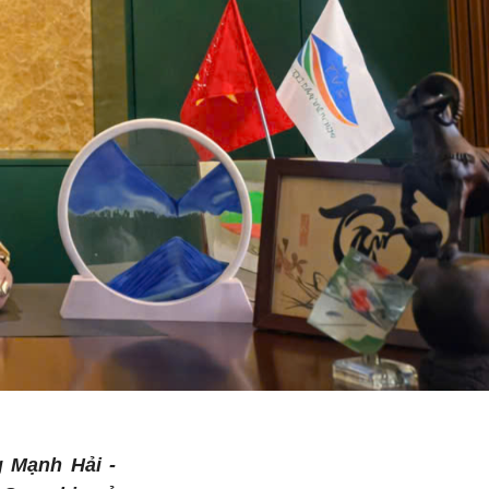
g Mạnh Hải
-