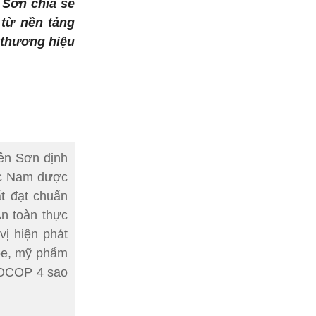
Sơn chia sẻ
từ nền tảng
 thương hiệu
ên Sơn định
ức Nam dược
t đạt chuẩn
n toàn thực
vị hiện phát
ỏe, mỹ phẩm
n OCOP 4 sao