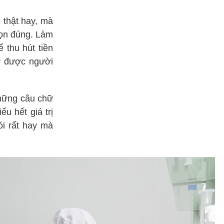
 thật hay, mà
họn đúng. Làm
 thu hút tiền
ữ được người
những câu chữ
u hết giá trị
ói rất hay mà