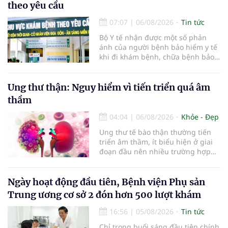
theo yêu cầu
07:07
|
06/08/2026
Tin tức
Bộ Y tế nhận được một số phản
ánh của người bệnh bảo hiểm y tế
khi đi khám bệnh, chữa bệnh bảo
hiểm y tế đúng trình tự, thủ tục
quy định, không đăng ký khám
bệnh, chữa bệnh theo yêu cầu
Ung thư thận: Nguy hiểm vì tiến triển quá âm
nhưng vẫn phải nộp thêm các chi
thầm
phí khám bệnh, chữa bệnh ngoài
phần c
04:04
|
06/08/2026
Khỏe - Đẹp
Ung thư tế bào thận thường tiến
triển âm thầm, ít biểu hiện ở giai
đoạn đầu nên nhiều trường hợp
chỉ được phát hiện khi khối u đã
lớn hoặc xuất hiện biến chứng.
Trường hợp một bệnh nhân 79 tuổi
Ngày hoạt động đầu tiên, Bệnh viện Phụ sản
có khối u tăng gấp đôi kích thước
Trung ương cơ sở 2 đón hơn 500 lượt khám
chỉ sau 4 tháng theo dõi là
16:56
|
05/08/2026
Tin tức
Chỉ trong buổi sáng đầu tiên chính