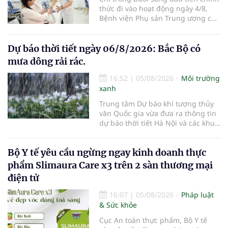
thức đi vào hoạt động ngày 4/8,
Bệnh viện Phụ sản Trung ương cơ
sở 2 đã tiếp đón hơn 500 lượt
người đến khám, điều trị và đón
em bé đầu tiên chào đời.
Dự báo thời tiết ngày 06/8/2026: Bắc Bộ có
mưa dông rải rác.
16:52
|
05/08/2026
Môi trường
xanh
Trung tâm Dự báo khí tượng thủy
văn Quốc gia vừa đưa ra thông tin
dự báo thời tiết Hà Nội và các khu
vực khác trên cả nước ngày
06/8/2026.
Bộ Y tế yêu cầu ngừng ngay kinh doanh thực
phẩm Slimaura Care x3 trên 2 sàn thương mại
điện tử
16:07
|
05/08/2026
Pháp luật
& Sức khỏe
Cục An toàn thực phẩm, Bộ Y tế