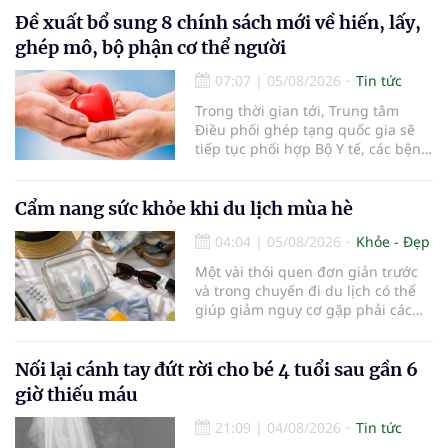
lọc miễn phí cho người dân, ghi
nhận 32.286.360 người, chiếm gần
Đề xuất bổ sung 8 chính sách mới về hiến, lấy,
30% dân số cả nước đã được khám
ghép mô, bộ phận cơ thể người
sức khỏe định kỳ năm nay.
07:07
|
05/08/2026
Tin tức
Trong thời gian tới, Trung tâm
Điều phối ghép tạng quốc gia sẽ
tiếp tục phối hợp Bộ Y tế, các bệnh
viện và các cơ quan liên quan để
mở rộng mạng lưới điều phối, tăng
cường truyền thông, hoàn thiện
Cẩm nang sức khỏe khi du lịch mùa hè
quy trình chuyên môn và hệ thống
04:04
|
05/08/2026
Khỏe - Đẹp
pháp luật để thúc đẩy lĩn
Một vài thói quen đơn giản trước
và trong chuyến đi du lịch có thể
giúp giảm nguy cơ gặp phải các
vấn đề sức khỏe, từ đó tận hưởng
kỳ nghỉ một cách thoải mái hơn...
Nối lại cánh tay đứt rời cho bé 4 tuổi sau gần 6
giờ thiếu máu
21:09
|
04/08/2026
Tin tức