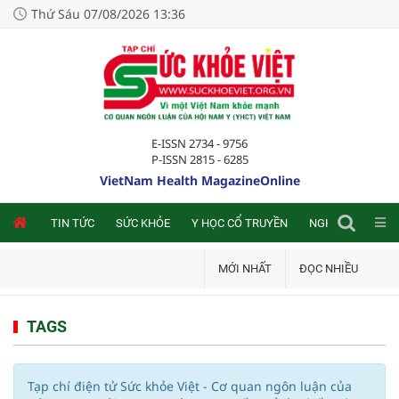
Thứ Sáu 07/08/2026 13:36
E-ISSN 2734 - 9756
P-ISSN 2815 - 6285
VietNam Health MagazineOnline
NLINE
TIN TỨC
SỨC KHỎE
Y HỌC CỔ TRUYỀN
NGHIÊN CỨU TRA
MỚI NHẤT
ĐỌC NHIỀU
TAGS
Tạp chí điện tử Sức khỏe Việt - Cơ quan ngôn luận của