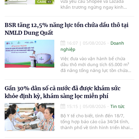
vừa yêu cầu Shopee và Lazada
khẩn trương ngừng ngay kinh
doanh, gỡ bỏ thông tin về sản
phẩm Slimaura Care x3, sau khi cơ
BSR tăng 12,5% năng lực tồn chứa dầu thô tại
quan chức năng phát hiện sản
phẩm này được quảng cáo khi
NMLD Dung Quất
chưa được cấp Giấy tiếp nhận
đăng ký bản công
16:07
|
05/08/2026
Doanh
nghiệp
Việc đưa vào vận hành bể chứa
dầu thô mới dung tích 65.000 m³
đã nâng tổng năng lực tồn chứa
của Nhà máy Lọc dầu Dung Quất
lên 585.000 m³, tăng 12,5% so với
Gần 30% dân số cả nước đã được khám sức
trước. Công trình giúp BSR chủ
động hơn về nguồn nguyên liệu,
khỏe định kỳ, khám sàng lọc miễn phí
tăng tính linh hoạt trong nhập
khẩu
15:15
|
05/08/2026
Tin tức
Bộ Y tế cho biết, tính đến 18/7,
tổng hợp báo cáo của 34/34 tỉnh,
thành phố về tình hình triển khai
khám sức khỏe định kỳ, khám sàng