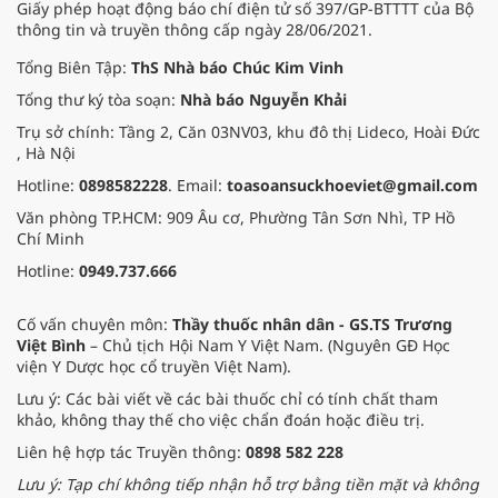
Giấy phép hoạt động báo chí điện tử số 397/GP-BTTTT của Bộ
thông tin và truyền thông cấp ngày 28/06/2021.
Tổng Biên Tập:
ThS Nhà báo Chúc Kim Vinh
Tổng thư ký tòa soạn:
Nhà báo Nguyễn Khải
Trụ sở chính: Tầng 2, Căn 03NV03, khu đô thị Lideco, Hoài Đức
, Hà Nội
Hotline:
0898582228
. Email:
toasoansuckhoeviet@gmail.com
Văn phòng TP.HCM: 909 Âu cơ, Phường Tân Sơn Nhì, TP Hồ
Chí Minh
Hotline:
0949.737.666
Cố vấn chuyên môn:
Thầy thuốc nhân dân - GS.TS Trương
Việt Bình
– Chủ tịch Hội Nam Y Việt Nam. (Nguyên GĐ Học
viện Y Dược học cổ truyền Việt Nam).
Lưu ý: Các bài viết về các bài thuốc chỉ có tính chất tham
khảo, không thay thế cho việc chẩn đoán hoặc điều trị.
Liên hệ hợp tác Truyền thông:
0898 582 228
Lưu ý: Tạp chí không tiếp nhận hỗ trợ bằng tiền mặt và không