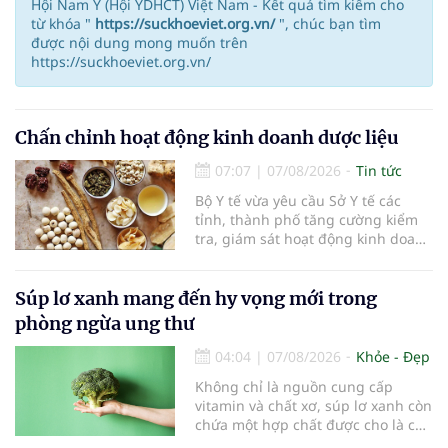
Hội Nam Y (Hội YDHCT) Việt Nam - Kết quả tìm kiếm cho
từ khóa "
https://suckhoeviet.org.vn/
", chúc bạn tìm
được nội dung mong muốn trên
https://suckhoeviet.org.vn/
Chấn chỉnh hoạt động kinh doanh dược liệu
07:07
|
07/08/2026
Tin tức
Bộ Y tế vừa yêu cầu Sở Y tế các
tỉnh, thành phố tăng cường kiểm
tra, giám sát hoạt động kinh doanh
dược liệu, tập trung vào các cơ sở
bán lẻ dược liệu, thuốc cổ truyền.
Súp lơ xanh mang đến hy vọng mới trong
phòng ngừa ung thư
04:04
|
07/08/2026
Khỏe - Đẹp
Không chỉ là nguồn cung cấp
vitamin và chất xơ, súp lơ xanh còn
chứa một hợp chất được cho là có
thể hỗ trợ nhiều cơ chế bảo vệ tự