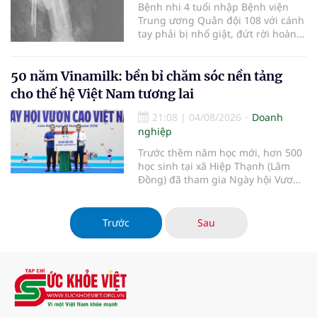
Bệnh nhi 4 tuổi nhập Bệnh viện
Trung ương Quân đội 108 với cánh
tay phải bị nhổ giật, đứt rời hoàn
toàn do tai nạn giao thông. Dù
mạch máu, thần kinh bị tổn
thương nặng và thời gian thiếu
50 năm Vinamilk: bền bỉ chăm sóc nền tảng
máu kéo dài, các bác sĩ đã tái lập
cho thế hệ Việt Nam tương lai
tuần hoàn thành công sau ca vi p
21:08
|
04/08/2026
Doanh
nghiệp
Trước thềm năm học mới, hơn 500
học sinh tại xã Hiệp Thạnh (Lâm
Đồng) đã tham gia Ngày hội Vươn
cao Việt Nam do Vinamilk và Quỹ
Bảo trợ Trẻ em Việt Nam tổ chức.
Không chỉ mang đến nguồn dinh
Trước
Sau
dưỡng thiết thực cho trẻ em địa
phương, chương trình còn tạo cơ