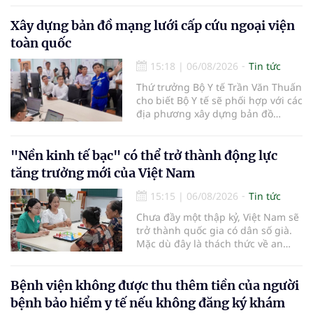
nhiên của cơ thể...
Xây dựng bản đồ mạng lưới cấp cứu ngoại viện
toàn quốc
15:18
|
06/08/2026
Tin tức
Thứ trưởng Bộ Y tế Trần Văn Thuấn
cho biết Bộ Y tế sẽ phối hợp với các
địa phương xây dựng bản đồ
mạng lưới cấp cứu ngoại viện,
đồng thời chuẩn hóa đào tạo, hoàn
thiện cơ chế tài chính và đa dạng
"Nền kinh tế bạc" có thể trở thành động lực
hóa phương tiện nhằm nâng cao
tăng trưởng mới của Việt Nam
năng lực cấp cứu trước viện t
15:15
|
06/08/2026
Tin tức
Chưa đầy một thập kỷ, Việt Nam sẽ
trở thành quốc gia có dân số già.
Mặc dù đây là thách thức về an
sinh xã hội, tuy nhiên cũng mở ra
"nền kinh tế bạc", lĩnh vực dự báo
có giá trị hàng tỷ USD.
Bệnh viện không được thu thêm tiền của người
bệnh bảo hiểm y tế nếu không đăng ký khám