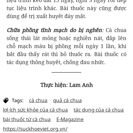
liệu trình kéo dài 15 ngày, nghỉ 3 ngày rồi tiếp
tục liệu trình khác. Bài thuốc này cũng được
dùng để trị xuất huyết đáy mắt.
Chữa phồng tĩnh mạch do bị nghẽn
:
Cà chua
sống thái lát mỏng hoặc nghiền nát, đắp lên
chỗ mạch máu bị phồng mỗi ngày 1 lần, khi
bắt đầu thấy rát thì bỏ thuốc ra. Bài thuốc có
tác dụng thông huyết, chống đau nhức.
Thực hiện: Lam Anh
cà chua
quả cà chua
Tags:
lợi ích sức khỏe của cà chua
tác dụng của cà chua
bài thuốc từ cà chua
E-Magazine
https://suckhoeviet.org.vn/